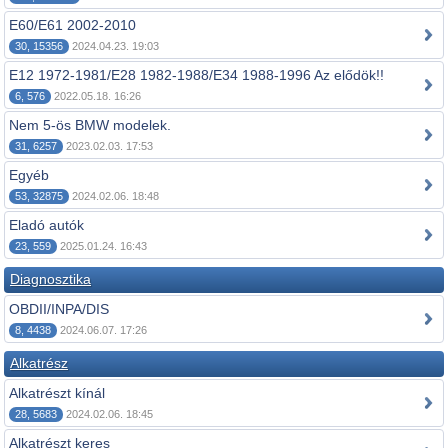
E60/E61 2002-2010
30, 15356
2024.04.23. 19:03
E12 1972-1981/E28 1982-1988/E34 1988-1996 Az elődök!!
6, 576
2022.05.18. 16:26
Nem 5-ös BMW modelek.
31, 6257
2023.02.03. 17:53
Egyéb
53, 32875
2024.02.06. 18:48
Eladó autók
23, 559
2025.01.24. 16:43
Diagnosztika
OBDII/INPA/DIS
8, 4438
2024.06.07. 17:26
Alkatrész
Alkatrészt kínál
28, 5683
2024.02.06. 18:45
Alkatrészt keres