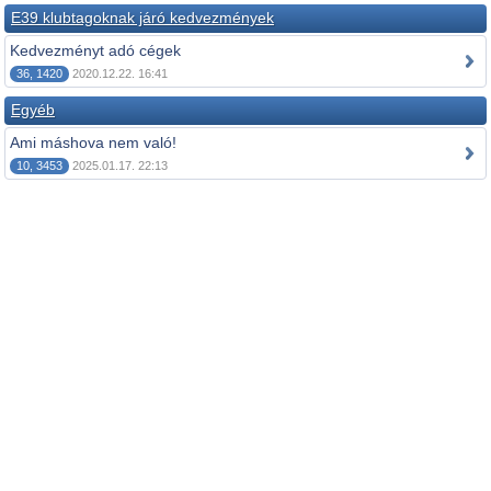
E39 klubtagoknak járó kedvezmények
Kedvezményt adó cégek
36, 1420
2020.12.22. 16:41
Egyéb
Ami máshova nem való!
10, 3453
2025.01.17. 22:13