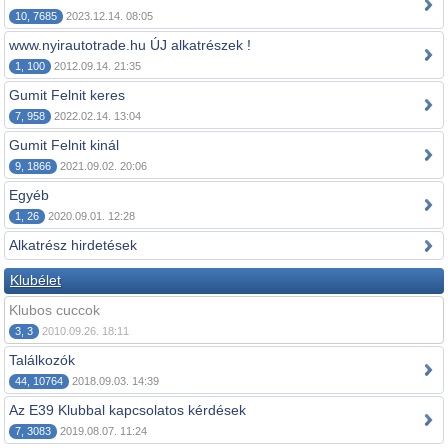
10, 7685
2023.12.14. 08:05
www.nyirautotrade.hu ÚJ alkatrészek !
1, 100
2012.09.14. 21:35
Gumit Felnit keres
7, 958
2022.02.14. 13:04
Gumit Felnit kinál
9, 1866
2021.09.02. 20:06
Egyéb
1, 26
2020.09.01. 12:28
Alkatrész hirdetések
Klubélet
Klubos cuccok
3, 3
2010.09.26. 18:11
Találkozók
44, 10764
2018.09.03. 14:39
Az E39 Klubbal kapcsolatos kérdések
7, 3083
2019.08.07. 11:24