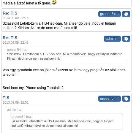
médialejátszó lehet a fő gond.
Re: TIS
↓
greeen54
2013.09.09. 22:13
Sziasztok! Letöltöttem a TIS-t iso-ban. Mi a teendő vele, hogy el tudjam
indítani? Kiírtam dvd-re de nem csinál semmit!
Re: TIS
↓
admin
2013.09.09. 22:48
greeen54 írta:
Sziasztok! Letöltöttem a TIS-t iso-ban. Mi a teendő vele, hogy el tudjam indítani?
Kiírtam dvd-re de nem csinál semmit!
Van egy sysadmin.exe ha jól emlékszem az fölrak egy progit és az alól lehet
telepiteni.
Sent from my iPhone using Tapatalk 2
TIS
↓
greeen54
2013.09.09. 22:51
admin írta:
greeen54 írta:
Sziasztok! Letöltöttem a TIS-t iso-ban. Mi a teendő vele, hogy el tudjam
indítani? Kiírtam dvd-re de nem csinál semmit!