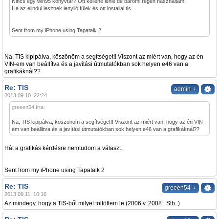
Nincs egy win95 könyvtár? Ott kellene lenie de baromi régen használtam.
Ha az elindul lesznek lenyiló fülek és ott installal tis
Sent from my iPhone using Tapatalk 2
Na, TIS kipipálva, köszönöm a segítséget!! Viszont az miért van, hogy az én
VIN-em van beállítva és a javítási útmutatókban sok helyen e46 van a
grafikáknál??
Re: TIS
↓
admin
2013.09.10. 22:24
greeen54 írta:
Na, TIS kipipálva, köszönöm a segítséget!! Viszont az miért van, hogy az én VIN-
em van beállítva és a javítási útmutatókban sok helyen e46 van a grafikáknál??
Hát a grafikás kérdésre nemtudom a választ.
Sent from my iPhone using Tapatalk 2
Re: TIS
↓
greeen54
2013.09.11. 10:16
Az mindegy, hogy a TIS-ből milyet töltöttem le (2006 v. 2008.. Stb..)