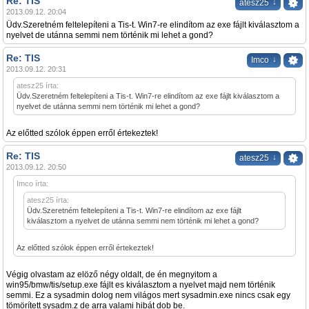
Re: TIS
↓
atesz25
2013.09.12. 20:04
Üdv.Szeretném feltelepíteni a Tis-t. Win7-re elindítom az exe fájlt kiválasztom a
nyelvet de utánna semmi nem történik mi lehet a gond?
Re: TIS
↓
Imco
2013.09.12. 20:31
atesz25 írta:
Üdv.Szeretném feltelepíteni a Tis-t. Win7-re elindítom az exe fájlt kiválasztom a
nyelvet de utánna semmi nem történik mi lehet a gond?
Az előtted szólok éppen erről értekeztek!
Re: TIS
↓
atesz25
2013.09.12. 20:50
Imco írta:
atesz25 írta:
Üdv.Szeretném feltelepíteni a Tis-t. Win7-re elindítom az exe fájlt
kiválasztom a nyelvet de utánna semmi nem történik mi lehet a gond?
Az előtted szólok éppen erről értekeztek!
Végig olvastam az elöző négy oldalt, de én megnyitom a
win95/bmw/tis/setup.exe fájlt es kiválasztom a nyelvet majd nem történik
semmi. Ez a sysadmin dolog nem világos mert sysadmin.exe nincs csak egy
tömörített sysadm.z de arra valami hibát dob be.