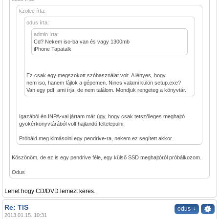
kzolee írta:
odus írta:
admin írta:
Cd? Nekem iso-ba van és vagy 1300mb
iPhone Tapatalk
Ez csak egy megszokott szóhasználat volt. A lényes, hogy
nem iso, hanem fájlok a gépemen. Nincs valami külön setup.exe?
Van egy pdf, ami írja, de nem találom. Mondjuk rengeteg a könyvtár.
Igazából én INPA-val jártam már úgy, hogy csak tetszőleges meghajtó
gyökérkönyvtárából volt hajlandó feltelepülni.
Próbáld meg kimásolni egy pendrive-ra, nekem ez segített akkor.
Köszönöm, de ez is egy pendrive féle, egy külső SSD meghajtóról próbálkozom.
Odus
Lehet hogy CD/DVD lemezt keres.
Re: TIS
↓
odus
2013.01.15. 10:31