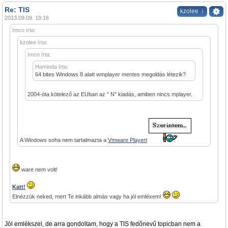
Re: TIS
↓
kzolee
2013.09.09. 19:16
Imco írta:
kzolee írta:
Imco írta:
Haminda írta:
64 bites Windows 8 alatt wmplayer mentes megoldás létezik?
2004-óta kötelező az EUban az " N" kiadás, amiben nincs mplayer.
A Windows soha nem tartalmazta a
Vmware Playert
ware nem volt!
Katt!
Elnézzük neked, mert Te inkább almás vagy ha jól emléxem!
Jól emlékszel, de arra gondoltam, hogy a TIS fedőnevű topicban nem a