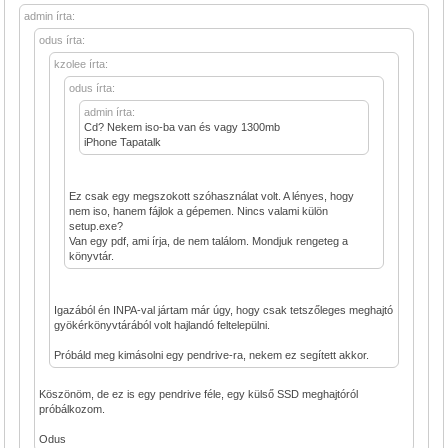
admin írta:
odus írta:
kzolee írta:
odus írta:
admin írta:
Cd? Nekem iso-ba van és vagy 1300mb
iPhone Tapatalk
Ez csak egy megszokott szóhasználat volt. A lényes, hogy
nem iso, hanem fájlok a gépemen. Nincs valami külön
setup.exe?
Van egy pdf, ami írja, de nem találom. Mondjuk rengeteg a
könyvtár.
Igazából én INPA-val jártam már úgy, hogy csak tetszőleges meghajtó
gyökérkönyvtárából volt hajlandó feltelepülni.
Próbáld meg kimásolni egy pendrive-ra, nekem ez segített akkor.
Köszönöm, de ez is egy pendrive féle, egy külső SSD meghajtóról
próbálkozom.
Odus