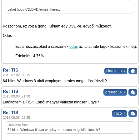
Lehet hogy CD/DVD lemezt keres.
Köszönöm, ez volt a gond. Kiírtam egy DVD-re, egyből működött.
Odus
Ezt a hozzászólást a szerzőnek
odus
az itt látható tagok köszönték meg:
admin
Értékelés: 4.76%
Re: TIS
↓
Haminda
2013.02.02. 00:15
64 bites Windows 8 alatt wmplayer mentes megoldás létezik?
Re: TIS
↓
greeen54
2013.09.08. 21:30
Letöltöttem a TIS-t. Ebből magyar változat nincsen ugye?
Re: TIS
↓
Imco
2013.09.08. 22:35
Haminda írta:
64 bites Windows 8 alatt wmplayer mentes megoldás létezik?