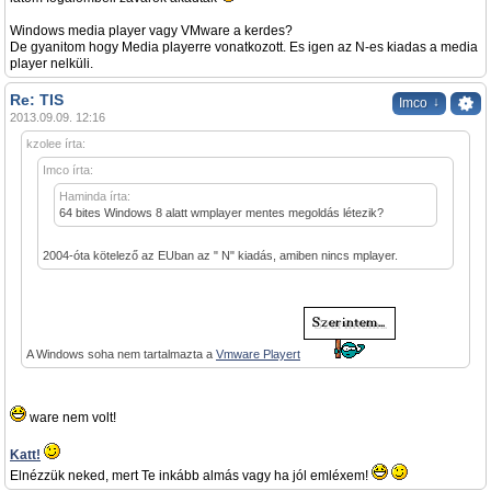
Windows media player vagy VMware a kerdes?
De gyanitom hogy Media playerre vonatkozott. Es igen az N-es kiadas a media
player nelküli.
Re: TIS
↓
Imco
2013.09.09. 12:16
kzolee írta:
Imco írta:
Haminda írta:
64 bites Windows 8 alatt wmplayer mentes megoldás létezik?
2004-óta kötelező az EUban az " N" kiadás, amiben nincs mplayer.
A Windows soha nem tartalmazta a
Vmware Playert
ware nem volt!
Katt!
Elnézzük neked, mert Te inkább almás vagy ha jól emléxem!