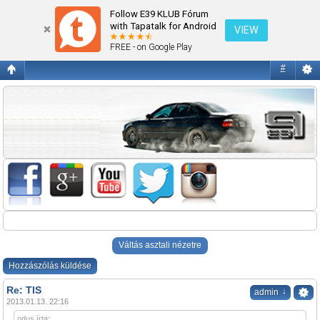
TIS
Follow E39 KLUB Fórum
with Tapatalk for Android
VIEW
FREE - on Google Play
#
Váltás asztali nézetre
Hozzászólás küldése
Re: TIS
↓
admin
2013.01.13. 22:16
odus írta: