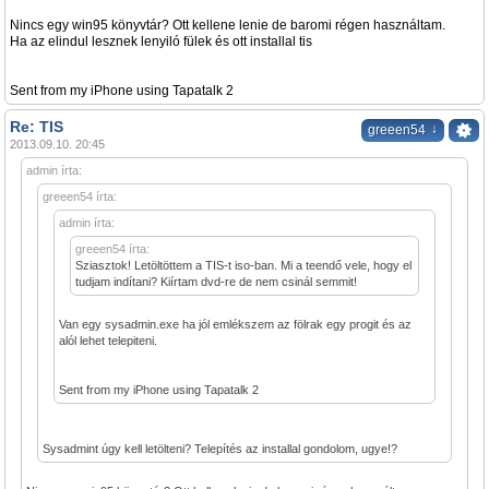
Nincs egy win95 könyvtár? Ott kellene lenie de baromi régen használtam.
Ha az elindul lesznek lenyiló fülek és ott installal tis
Sent from my iPhone using Tapatalk 2
Re: TIS
↓
greeen54
2013.09.10. 20:45
admin írta:
greeen54 írta:
admin írta:
greeen54 írta:
Sziasztok! Letöltöttem a TIS-t iso-ban. Mi a teendő vele, hogy el
tudjam indítani? Kiírtam dvd-re de nem csinál semmit!
Van egy sysadmin.exe ha jól emlékszem az fölrak egy progit és az
alól lehet telepiteni.
Sent from my iPhone using Tapatalk 2
Sysadmint úgy kell letölteni? Telepítés az installal gondolom, ugye!?