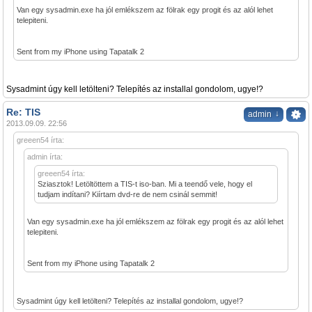
Van egy sysadmin.exe ha jól emlékszem az fölrak egy progit és az alól lehet
telepiteni.
Sent from my iPhone using Tapatalk 2
Sysadmint úgy kell letölteni? Telepítés az installal gondolom, ugye!?
Re: TIS
↓
admin
2013.09.09. 22:56
greeen54 írta:
admin írta:
greeen54 írta:
Sziasztok! Letöltöttem a TIS-t iso-ban. Mi a teendő vele, hogy el
tudjam indítani? Kiírtam dvd-re de nem csinál semmit!
Van egy sysadmin.exe ha jól emlékszem az fölrak egy progit és az alól lehet
telepiteni.
Sent from my iPhone using Tapatalk 2
Sysadmint úgy kell letölteni? Telepítés az installal gondolom, ugye!?