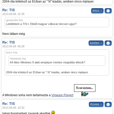
2004-óta kötelező az EUban az " N" kiadás, amiben nincs mplayer.
Re: TIS
↓
Imco
2013.09.08. 22:35
greeen54 írta:
Letöltöttem a TIS-t. Ebből magyar változat nincsen ugye?
Nem láttam még.
Re: TIS
↓
kzolee
2013.09.09. 06:28
Imco írta:
Haminda írta:
64 bites Windows 8 alatt wmplayer mentes megoldás létezik?
2004-óta kötelező az EUban az " N" kiadás, amiben nincs mplayer.
A Windows soha nem tartalmazta a
Vmware Playert
Re: TIS
↓
Kovee
2013.09.09. 10:32
latom fogalombeli zavarok akadtak