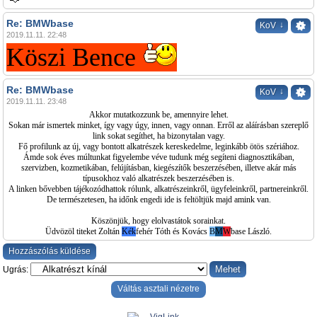
Re: BMWbase
↓
KoV
2019.11.11. 22:48
Köszi Bence
Re: BMWbase
↓
KoV
2019.11.11. 23:48
Akkor mutatkozzunk be, amennyire lehet.
Sokan már ismertek minket, így vagy úgy, innen, vagy onnan. Erről az aláírásban szereplő
link sokat segíthet, ha bizonytalan vagy.
Fő profilunk az új, vagy bontott alkatrészek kereskedelme, leginkább ötös szériához.
Ámde sok éves múltunkat figyelembe véve tudunk még segíteni diagnosztikában,
szervizben, kozmetikában, felújításban, kiegészítők beszerzésében, illetve akár más
típusokhoz való alkatrészek beszerzésében is.
A linken bővebben tájékozódhattok rólunk, alkatrészeinkről, ügyfeleinkről, partnereinkről.
De természetesen, ha időnk engedi ide is feltöltjük majd amink van.
Köszönjük, hogy elolvastátok sorainkat.
Üdvözöl titeket Zoltán
Kék
fehér
Tóth és Kovács
B
M
W
base László.
Hozzászólás küldése
Ugrás:
Váltás asztali nézetre