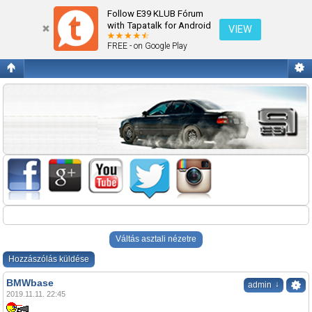
BMWbase
Follow E39 KLUB Fórum
with Tapatalk for Android
VIEW
FREE - on Google Play
Váltás asztali nézetre
Hozzászólás küldése
BMWbase
↓
admin
2019.11.11. 22:45