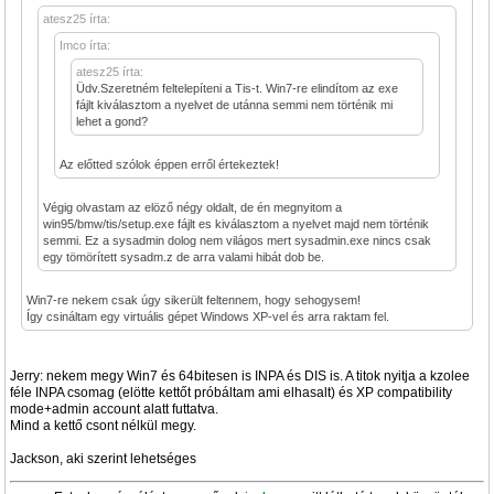
atesz25 írta:
Imco írta:
atesz25 írta:
Üdv.Szeretném feltelepíteni a Tis-t. Win7-re elindítom az exe
fájlt kiválasztom a nyelvet de utánna semmi nem történik mi
lehet a gond?
Az előtted szólok éppen erről értekeztek!
Végig olvastam az elöző négy oldalt, de én megnyitom a
win95/bmw/tis/setup.exe fájlt es kiválasztom a nyelvet majd nem történik
semmi. Ez a sysadmin dolog nem világos mert sysadmin.exe nincs csak
egy tömörített sysadm.z de arra valami hibát dob be.
Win7-re nekem csak úgy sikerült feltennem, hogy sehogysem!
Így csináltam egy virtuális gépet Windows XP-vel és arra raktam fel.
Jerry: nekem megy Win7 és 64bitesen is INPA és DIS is. A titok nyitja a kzolee
féle INPA csomag (elötte kettőt próbáltam ami elhasalt) és XP compatibility
mode+admin account alatt futtatva.
Mind a kettő csont nélkül megy.
Jackson, aki szerint lehetséges