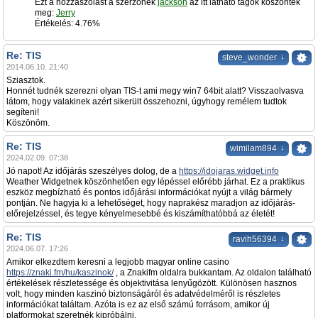
Ezt a hozzászólást a szerzőnek
jackson
az itt látható tagok köszönték
meg:
Jerry
Értékelés: 4.76%
Re: TIS
↓
steve_wonder
2014.06.10. 21:40
Sziasztok.
Honnét tudnék szerezni olyan TIS-t ami megy win7 64bit alatt? Visszaolvasva
látom, hogy valakinek azért sikerült összehozni, úgyhogy remélem tudtok
segíteni!
Köszönöm.
Re: TIS
↓
wimilam894
2024.02.09. 07:38
Jó napot! Az időjárás szeszélyes dolog, de a
https://idojaras.widget.info
Weather Widgetnek köszönhetően egy lépéssel előrébb járhat. Ez a praktikus
eszköz megbízható és pontos időjárási információkat nyújt a világ bármely
pontján. Ne hagyja ki a lehetőséget, hogy naprakész maradjon az időjárás-
előrejelzéssel, és tegye kényelmesebbé és kiszámíthatóbbá az életét!
Re: TIS
↓
ravih56394
2024.06.07. 17:26
Amikor elkezdtem keresni a legjobb magyar online casino
https://znaki.fm/hu/kaszinok/
, a Znakifm oldalra bukkantam. Az oldalon található
értékelések részletessége és objektivitása lenyűgözött. Különösen hasznos
volt, hogy minden kaszinó biztonságáról és adatvédelméről is részletes
információkat találtam. Azóta is ez az első számú forrásom, amikor új
platformokat szeretnék kipróbálni.