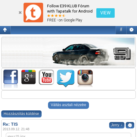
TIS
Follow E39 KLUB Fórum
with Tapatalk for Android
VIEW
FREE - on Google Play
#
Váltás asztali nézetre
Hozzászólás küldése
Re: TIS
↓
Jerry
2013.09.12. 21:48
atesz25 írta: