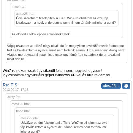
Imco írta:
atesz25 írta:
Üdv.Szeretném feltelepíteni a Tis-t. Win7-re elindítom az exe fájlt
kiválasztom a nyelvet de utánna semmi nem történik mi lehet a gond?
Az előtted szólok éppen erről értekeztek!
Végig olvastam az elöző négy oldalt, de én megnyitom a win95/bmw/tis/setup.exe
fájlt es kiválasztom a nyelvet majd nem történik semmi. Ez a sysadmin dolog nem
világos mert sysadmin.exe nincs csak egy tömörített sysadm.z de arra valami
hibát dob be.
Win7-re nekem csak úgy sikerült feltennem, hogy sehogysem!
Így csináltam egy virtuális gépet Windows XP-vel és arra raktam fel.
Re: TIS
↓
atesz25
2013.09.17. 17:16
Jerry írta:
atesz25 írta:
Imco írta:
atesz25 írta:
Üdv.Szeretném feltelepíteni a Tis-t. Win7-re elindítom az exe
fájlt kiválasztom a nyelvet de utánna semmi nem történik mi
lehet a gond?