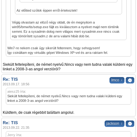
Az előtted szólok éppen erről értekeztek!
Végig olvastam az elöző négy oldalt, de én megnyitom a
win95/bmw/tis/setup.exe fájlt es kiválasztom a nyelvet majd nem történik
semmi. Ez a sysadmin dolog nem világos mert sysadmin.exe nincs csak
egy tömörített sysadm.z de arra valami hibát dob be.
Win7-re nekem csak úgy sikerült feltennem, hogy sehogysem!
Így csináltam egy virtuális gépet Windows XP-vel és arra raktam fel.
Siekült feltelepíteni, de német nyelvű.Nincs vagy nem tudna valaki küldeni egy
linket a 2008-3-as angol verzióról?
Re: TIS
↓
Imco
2013.09.17. 18:56
atesz25 írta:
Siekült feltelepíteni, de német nyelvű.Nincs vagy nem tudna valaki küldeni egy
linket a 2008-3-as angol verzióról?
Küldtem, de csak régebbit találtam angolul.
Re: TIS
↓
jackson
2013.09.22. 21:35
Jerry írta: