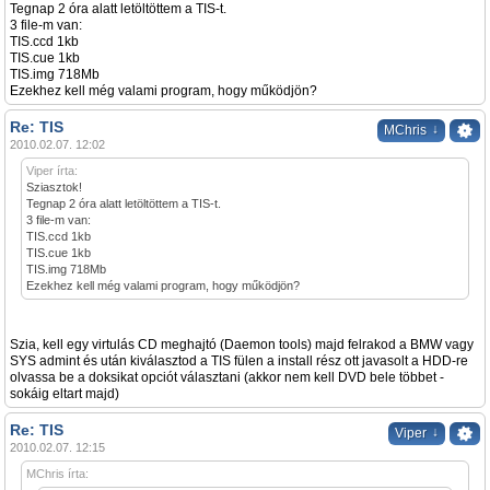
Tegnap 2 óra alatt letöltöttem a TIS-t.
3 file-m van:
TIS.ccd 1kb
TIS.cue 1kb
TIS.img 718Mb
Ezekhez kell még valami program, hogy működjön?
Re: TIS
↓
MChris
2010.02.07. 12:02
Viper írta:
Sziasztok!
Tegnap 2 óra alatt letöltöttem a TIS-t.
3 file-m van:
TIS.ccd 1kb
TIS.cue 1kb
TIS.img 718Mb
Ezekhez kell még valami program, hogy működjön?
Szia, kell egy virtulás CD meghajtó (Daemon tools) majd felrakod a BMW vagy
SYS admint és után kiválasztod a TIS fülen a install rész ott javasolt a HDD-re
olvassa be a doksikat opciót választani (akkor nem kell DVD bele többet -
sokáig eltart majd)
Re: TIS
↓
Viper
2010.02.07. 12:15
MChris írta: