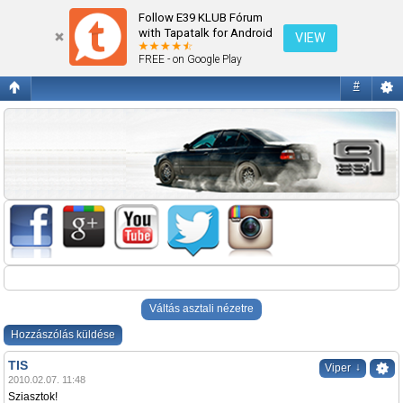
TIS
Follow E39 KLUB Fórum
with Tapatalk for Android
VIEW
FREE - on Google Play
#
Váltás asztali nézetre
Hozzászólás küldése
TIS
↓
Viper
2010.02.07. 11:48
Sziasztok!