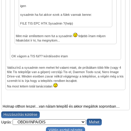
igen
sysadmin ha fut akkor ezek a fülek vannak benne:
FILE TIS EPC HTK Sysadmin ?(help)
Mint már említettem nem fut a sysadmin
feljebb írtam milyen
hibakódot ír ki, ha megnyitom...
OK vágom a TIS fül?? kérdésedre irtam
Valószínű a sysadmin nem mehet fel valami miatt, de próbáltam több féle (vagy 4
féle Tis telepítője van a gépen) verziójú Tis-el, Daemon Tools-szal, Nero Image
Drive-val. Minden esetben zavar nélkül végigmegy a telepítése, a végén még a kis
szemét ki is írja hogy a telepítés rendben lezajlott.
Na most lettem totál tanácstalan
Holnap otthon leszel....van nálam telepítő és akkor megállok sopronban....
Hozzászólás küldése
Ugrás:
Váltás asztali nézetre