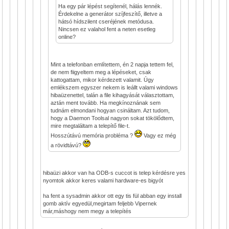
Ha egy pár lépést segítenél, hálás lennék.
Érdekelne a generátor szíjfeszítő, illetve a
hátsó hídszilent cseréjének metódusa.
Nincsen ez valahol fent a neten esetleg
online?
Mint a telefonban említettem, én 2 napja tettem fel,
de nem fiigyeltem meg a lépéseket, csak
kattogattam, mikor kérdezett valamit. Úgy
emlékszem egyszer nekem is leállt valami windows
hibaüzenettel, talán a file kihagyását választottam,
aztán ment tovább. Ha megkínoznának sem
tudnám elmondani hogyan csináltam. Azt tudom,
hogy a Daemon Toolsal nagyon sokat tökölődtem,
mire megtaláltam a telepítő file-t.
Hosszútávú memória probléma ?
Vagy ez még
a rövidtávú?
hibaüzi akkor van ha ODB-s cuccot is telep kérdésre yes
nyomtok akkor keres valami hardware-es bigyót
ha fent a sysadmin akkor ott egy tis fül abban egy install
gomb aktív egyedül,megirtam feljebb Vipernek
már,máshogy nem megy a telepítés