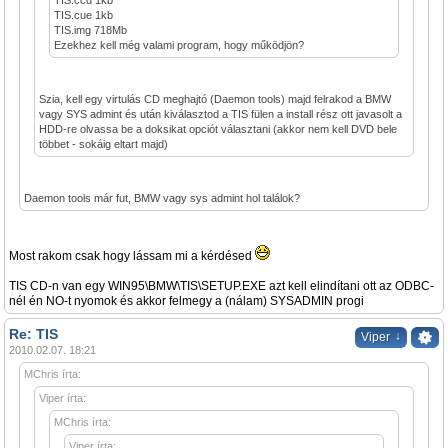
TIS.ccd 1kb
TIS.cue 1kb
TIS.img 718Mb
Ezekhez kell még valami program, hogy működjön?
Szia, kell egy virtulás CD meghajtó (Daemon tools) majd felrakod a BMW
vagy SYS admint és után kiválasztod a TIS fülen a install rész ott javasolt a
HDD-re olvassa be a doksikat opciót választani (akkor nem kell DVD bele
többet - sokáig eltart majd)
Daemon tools már fut, BMW vagy sys admint hol találok?
Most rakom csak hogy lássam mi a kérdésed
TIS CD-n van egy WIN95\BMW\TIS\SETUP.EXE azt kell elindítani ott az ODBC-
nél én NO-t nyomok és akkor felmegy a (nálam) SYSADMIN progi
Re: TIS
↓
Viper
2010.02.07. 18:21
MChris írta:
Viper írta:
MChris írta:
Viper írta: