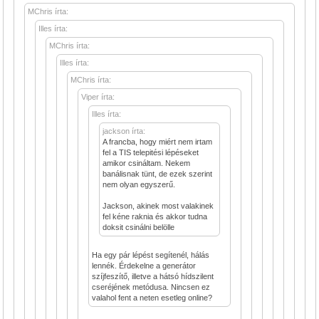
MChris írta:
Illes írta:
MChris írta:
Illes írta:
MChris írta:
Viper írta:
Illes írta:
jackson írta:
A francba, hogy miért nem irtam
fel a TIS telepitési lépéseket
amikor csináltam. Nekem
banálisnak tünt, de ezek szerint
nem olyan egyszerű.
Jackson, akinek most valakinek
fel kéne raknia és akkor tudna
doksit csinálni belölle
Ha egy pár lépést segítenél, hálás
lennék. Érdekelne a generátor
szíjfeszítő, illetve a hátsó hídszilent
cseréjének metódusa. Nincsen ez
valahol fent a neten esetleg online?