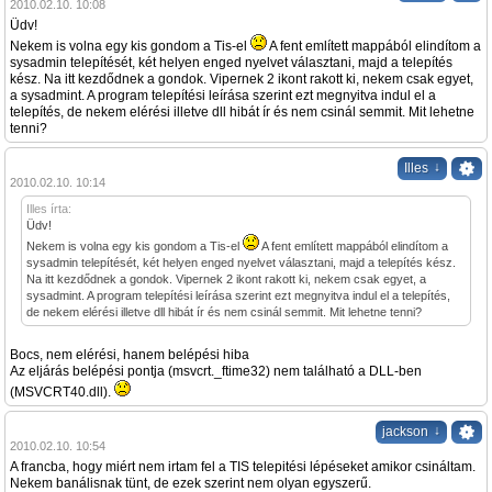
2010.02.10. 10:08
Üdv!
Nekem is volna egy kis gondom a Tis-el
A fent említett mappából elindítom a
sysadmin telepítését, két helyen enged nyelvet választani, majd a telepítés
kész. Na itt kezdődnek a gondok. Vipernek 2 ikont rakott ki, nekem csak egyet,
a sysadmint. A program telepítési leírása szerint ezt megnyitva indul el a
telepítés, de nekem elérési illetve dll hibát ír és nem csinál semmit. Mit lehetne
tenni?
↓
Illes
2010.02.10. 10:14
Illes írta:
Üdv!
Nekem is volna egy kis gondom a Tis-el
A fent említett mappából elindítom a
sysadmin telepítését, két helyen enged nyelvet választani, majd a telepítés kész.
Na itt kezdődnek a gondok. Vipernek 2 ikont rakott ki, nekem csak egyet, a
sysadmint. A program telepítési leírása szerint ezt megnyitva indul el a telepítés,
de nekem elérési illetve dll hibát ír és nem csinál semmit. Mit lehetne tenni?
Bocs, nem elérési, hanem belépési hiba
Az eljárás belépési pontja (msvcrt._ftime32) nem található a DLL-ben
(MSVCRT40.dll).
↓
jackson
2010.02.10. 10:54
A francba, hogy miért nem irtam fel a TIS telepitési lépéseket amikor csináltam.
Nekem banálisnak tünt, de ezek szerint nem olyan egyszerű.