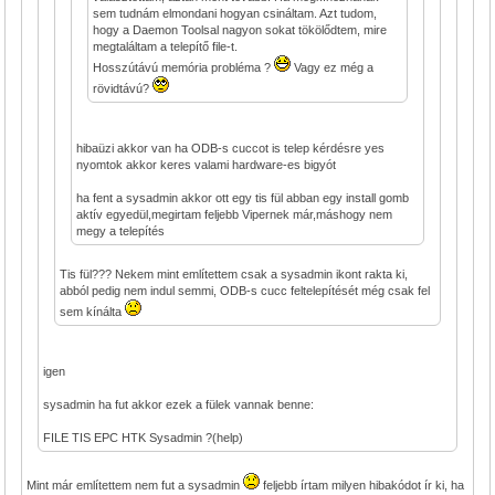
sem tudnám elmondani hogyan csináltam. Azt tudom,
hogy a Daemon Toolsal nagyon sokat tökölődtem, mire
megtaláltam a telepítő file-t.
Hosszútávú memória probléma ?
Vagy ez még a
rövidtávú?
hibaüzi akkor van ha ODB-s cuccot is telep kérdésre yes
nyomtok akkor keres valami hardware-es bigyót
ha fent a sysadmin akkor ott egy tis fül abban egy install gomb
aktív egyedül,megirtam feljebb Vipernek már,máshogy nem
megy a telepítés
Tis fül??? Nekem mint említettem csak a sysadmin ikont rakta ki,
abból pedig nem indul semmi, ODB-s cucc feltelepítését még csak fel
sem kínálta
igen
sysadmin ha fut akkor ezek a fülek vannak benne:
FILE TIS EPC HTK Sysadmin ?(help)
Mint már említettem nem fut a sysadmin
feljebb írtam milyen hibakódot ír ki, ha