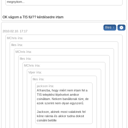
megnyitom...
OK vágom a TIS fül?? kérdésedre irtam
↓
Illes
2010.02.10. 17:17
MChris írta:
Illes írta:
MChris írta:
Illes írta:
MChris írta:
Viper írta:
Illes írta:
jackson írta:
A francba, hogy miért nem irtam fel a
TIS telepitési lépéseket amikor
csináltam. Nekem banálisnak tünt, de
ezek szerint nem olyan egyszerű.
Jackson, akinek most valakinek fel
kéne raknia és akkor tudna doksit
csinálni belölle