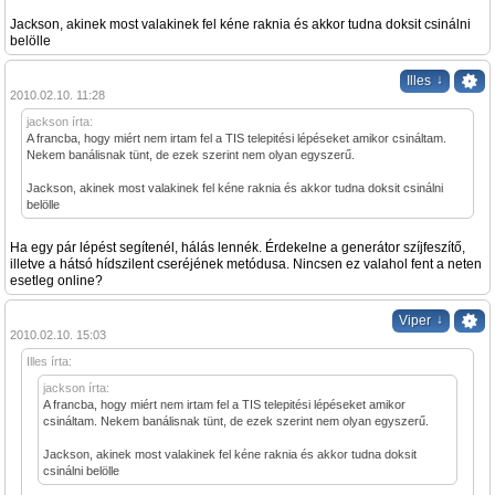
Jackson, akinek most valakinek fel kéne raknia és akkor tudna doksit csinálni
belölle
↓
Illes
2010.02.10. 11:28
jackson írta:
A francba, hogy miért nem irtam fel a TIS telepitési lépéseket amikor csináltam.
Nekem banálisnak tünt, de ezek szerint nem olyan egyszerű.
Jackson, akinek most valakinek fel kéne raknia és akkor tudna doksit csinálni
belölle
Ha egy pár lépést segítenél, hálás lennék. Érdekelne a generátor szíjfeszítő,
illetve a hátsó hídszilent cseréjének metódusa. Nincsen ez valahol fent a neten
esetleg online?
↓
Viper
2010.02.10. 15:03
Illes írta:
jackson írta:
A francba, hogy miért nem irtam fel a TIS telepitési lépéseket amikor
csináltam. Nekem banálisnak tünt, de ezek szerint nem olyan egyszerű.
Jackson, akinek most valakinek fel kéne raknia és akkor tudna doksit
csinálni belölle