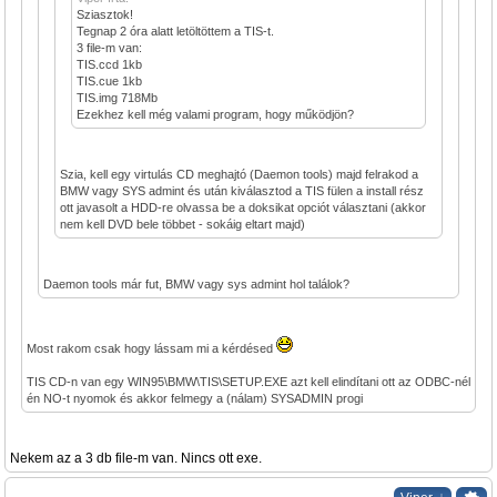
Sziasztok!
Tegnap 2 óra alatt letöltöttem a TIS-t.
3 file-m van:
TIS.ccd 1kb
TIS.cue 1kb
TIS.img 718Mb
Ezekhez kell még valami program, hogy működjön?
Szia, kell egy virtulás CD meghajtó (Daemon tools) majd felrakod a
BMW vagy SYS admint és után kiválasztod a TIS fülen a install rész
ott javasolt a HDD-re olvassa be a doksikat opciót választani (akkor
nem kell DVD bele többet - sokáig eltart majd)
Daemon tools már fut, BMW vagy sys admint hol találok?
Most rakom csak hogy lássam mi a kérdésed
TIS CD-n van egy WIN95\BMW\TIS\SETUP.EXE azt kell elindítani ott az ODBC-nél
én NO-t nyomok és akkor felmegy a (nálam) SYSADMIN progi
Nekem az a 3 db file-m van. Nincs ott exe.