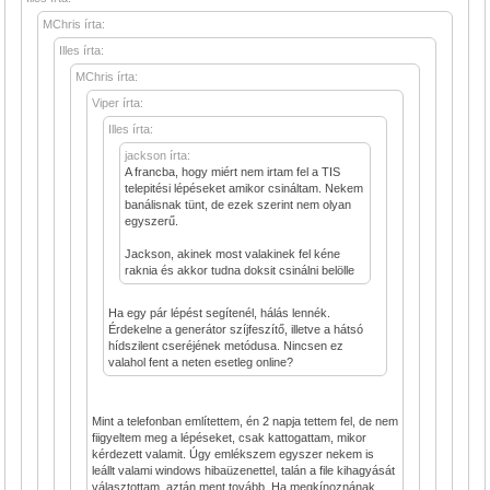
MChris írta:
Illes írta:
MChris írta:
Viper írta:
Illes írta:
jackson írta:
A francba, hogy miért nem irtam fel a TIS
telepitési lépéseket amikor csináltam. Nekem
banálisnak tünt, de ezek szerint nem olyan
egyszerű.
Jackson, akinek most valakinek fel kéne
raknia és akkor tudna doksit csinálni belölle
Ha egy pár lépést segítenél, hálás lennék.
Érdekelne a generátor szíjfeszítő, illetve a hátsó
hídszilent cseréjének metódusa. Nincsen ez
valahol fent a neten esetleg online?
Mint a telefonban említettem, én 2 napja tettem fel, de nem
fiigyeltem meg a lépéseket, csak kattogattam, mikor
kérdezett valamit. Úgy emlékszem egyszer nekem is
leállt valami windows hibaüzenettel, talán a file kihagyását
választottam, aztán ment tovább. Ha megkínoznának