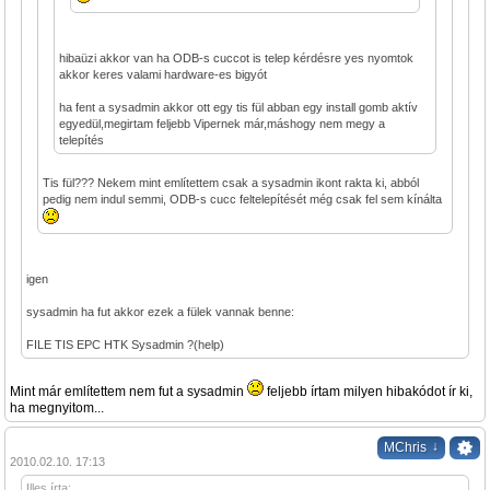
hibaüzi akkor van ha ODB-s cuccot is telep kérdésre yes nyomtok
akkor keres valami hardware-es bigyót
ha fent a sysadmin akkor ott egy tis fül abban egy install gomb aktív
egyedül,megirtam feljebb Vipernek már,máshogy nem megy a
telepítés
Tis fül??? Nekem mint említettem csak a sysadmin ikont rakta ki, abból
pedig nem indul semmi, ODB-s cucc feltelepítését még csak fel sem kínálta
igen
sysadmin ha fut akkor ezek a fülek vannak benne:
FILE TIS EPC HTK Sysadmin ?(help)
Mint már említettem nem fut a sysadmin
feljebb írtam milyen hibakódot ír ki,
ha megnyitom...
↓
MChris
2010.02.10. 17:13
Illes írta: