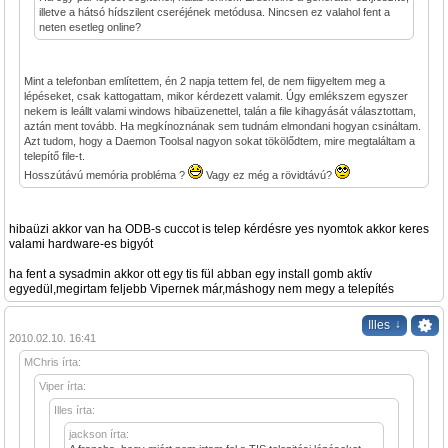
illetve a hátsó hídszilent cseréjének metódusa. Nincsen ez valahol fent a
neten esetleg online?
Mint a telefonban említettem, én 2 napja tettem fel, de nem fiigyeltem meg a
lépéseket, csak kattogattam, mikor kérdezett valamit. Úgy emlékszem egyszer
nekem is leállt valami windows hibaüzenettel, talán a file kihagyását választottam,
aztán ment tovább. Ha megkínoznának sem tudnám elmondani hogyan csináltam.
Azt tudom, hogy a Daemon Toolsal nagyon sokat tökölődtem, mire megtaláltam a
telepítő file-t.
Hosszútávú memória probléma ?
Vagy ez még a rövidtávú?
hibaüzi akkor van ha ODB-s cuccot is telep kérdésre yes nyomtok akkor keres
valami hardware-es bigyót
ha fent a sysadmin akkor ott egy tis fül abban egy install gomb aktív
egyedül,megirtam feljebb Vipernek már,máshogy nem megy a telepítés
↓
Illes
2010.02.10. 16:41
MChris írta:
Viper írta:
Illes írta:
jackson írta: