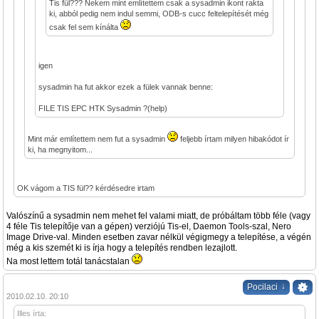
Tis fül??? Nekem mint említettem csak a sysadmin ikont rakta
ki, abból pedig nem indul semmi, ODB-s cucc feltelepítését még
csak fel sem kínálta
igen
sysadmin ha fut akkor ezek a fülek vannak benne:
FILE TIS EPC HTK Sysadmin ?(help)
Mint már említettem nem fut a sysadmin
feljebb írtam milyen hibakódot ír
ki, ha megnyitom...
OK vágom a TIS fül?? kérdésedre irtam
Valószínű a sysadmin nem mehet fel valami miatt, de próbáltam több féle (vagy
4 féle Tis telepítője van a gépen) verziójú Tis-el, Daemon Tools-szal, Nero
Image Drive-val. Minden esetben zavar nélkül végigmegy a telepítése, a végén
még a kis szemét ki is írja hogy a telepítés rendben lezajlott.
Na most lettem totál tanácstalan
↓
Pocilaci
2010.02.10. 20:10
Illes írta: