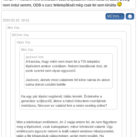
nem indul semmi, ODB-s cucc feltelepítését még csak fel sem kínálta
↓
MChris
2010.02.10. 16:51
Illes írta:
MChris írta:
Viper írta:
Illes írta:
jackson írta:
A francba, hogy miért nem irtam fel a TIS telepitési
lépéseket amikor csináltam. Nekem banálisnak tünt, de
ezek szerint nem olyan egyszerű.
Jackson, akinek most valakinek fel kéne raknia és akkor
tudna doksit csinálni belölle
Ha egy pár lépést segítenél, hálás lennék. Érdekelne a
generátor szíjfeszítő, illetve a hátsó hídszilent cseréjének
metódusa. Nincsen ez valahol fent a neten esetleg online?
Mint a telefonban említettem, én 2 napja tettem fel, de nem fiigyeltem
meg a lépéseket, csak kattogattam, mikor kérdezett valamit. Úgy
emlékszem egyszer nekem is leállt valami windows hibaüzenettel,
talán a file kihagyását választottam, aztán ment tovább. Ha