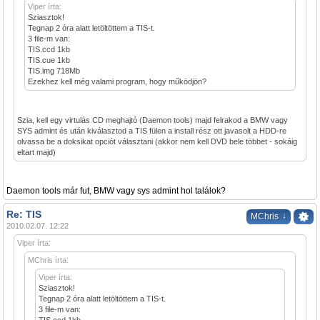
Viper írta:
Sziasztok!
Tegnap 2 óra alatt letöltöttem a TIS-t.
3 file-m van:
TIS.ccd 1kb
TIS.cue 1kb
TIS.img 718Mb
Ezekhez kell még valami program, hogy működjön?
Szia, kell egy virtulás CD meghajtó (Daemon tools) majd felrakod a BMW vagy
SYS admint és után kiválasztod a TIS fülen a install rész ott javasolt a HDD-re
olvassa be a doksikat opciót választani (akkor nem kell DVD bele többet - sokáig
eltart majd)
Daemon tools már fut, BMW vagy sys admint hol találok?
Re: TIS
↓
MChris
2010.02.07. 12:22
Viper írta:
MChris írta:
Viper írta:
Sziasztok!
Tegnap 2 óra alatt letöltöttem a TIS-t.
3 file-m van: