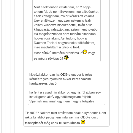
Mint a telefonban említettem, én 2 napja
tettem fel, de nem fiigyeltem meg a lépéseket,
csak kattogattam, mikor kérdezett valamit.
Úgy emlékszem egyszer nekem is leállt
valami windows hibaüzenettel, talán a file
kihagyását választottam, aztán ment tovább.
Ha megkínoznának sem tudnám elmondani
hogyan csináltam. Azt tudom, hogy a
Daemon Toolsal nagyon sokat tökölődtem,
mire megtaláltam a telepítő file-t.
Hosszútávú memória probléma ?
Vagy
ez még a rövidtávú?
hibaüzi akkor van ha ODB-s cuccot is telep
kérdésre yes nyomtok akkor keres valami
hardware-es bigyót
ha fent a sysadmin akkor ott egy tis fül abban egy
install gomb aktív egyedül,megirtam feljebb
Vipernek már,máshogy nem megy a telepítés
Tis fül??? Nekem mint említettem csak a sysadmin ikont
rakta ki, abból pedig nem indul semmi, ODB-s cucc
feltelepítését még csak fel sem kínálta