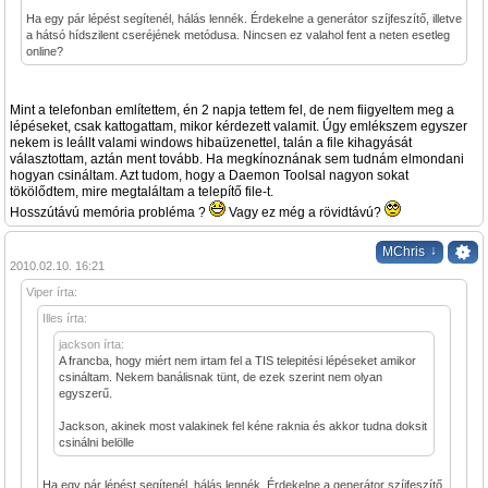
Ha egy pár lépést segítenél, hálás lennék. Érdekelne a generátor szíjfeszítő, illetve
a hátsó hídszilent cseréjének metódusa. Nincsen ez valahol fent a neten esetleg
online?
Mint a telefonban említettem, én 2 napja tettem fel, de nem fiigyeltem meg a
lépéseket, csak kattogattam, mikor kérdezett valamit. Úgy emlékszem egyszer
nekem is leállt valami windows hibaüzenettel, talán a file kihagyását
választottam, aztán ment tovább. Ha megkínoznának sem tudnám elmondani
hogyan csináltam. Azt tudom, hogy a Daemon Toolsal nagyon sokat
tökölődtem, mire megtaláltam a telepítő file-t.
Hosszútávú memória probléma ?
Vagy ez még a rövidtávú?
↓
MChris
2010.02.10. 16:21
Viper írta:
Illes írta:
jackson írta:
A francba, hogy miért nem irtam fel a TIS telepitési lépéseket amikor
csináltam. Nekem banálisnak tünt, de ezek szerint nem olyan
egyszerű.
Jackson, akinek most valakinek fel kéne raknia és akkor tudna doksit
csinálni belölle
Ha egy pár lépést segítenél, hálás lennék. Érdekelne a generátor szíjfeszítő,