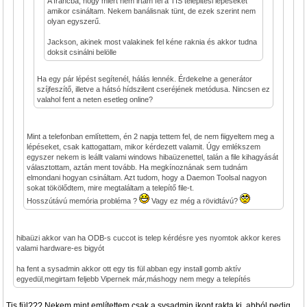
A francba, hogy miért nem irtam fel a TIS telepitési lépéseket
amikor csináltam. Nekem banálisnak tünt, de ezek szerint nem
olyan egyszerű.
Jackson, akinek most valakinek fel kéne raknia és akkor tudna
doksit csinálni belölle
Ha egy pár lépést segítenél, hálás lennék. Érdekelne a generátor
szíjfeszítő, illetve a hátsó hídszilent cseréjének metódusa. Nincsen ez
valahol fent a neten esetleg online?
Mint a telefonban említettem, én 2 napja tettem fel, de nem fiigyeltem meg a
lépéseket, csak kattogattam, mikor kérdezett valamit. Úgy emlékszem
egyszer nekem is leállt valami windows hibaüzenettel, talán a file kihagyását
választottam, aztán ment tovább. Ha megkínoznának sem tudnám
elmondani hogyan csináltam. Azt tudom, hogy a Daemon Toolsal nagyon
sokat tökölődtem, mire megtaláltam a telepítő file-t.
Hosszútávú memória probléma ?
Vagy ez még a rövidtávú?
hibaüzi akkor van ha ODB-s cuccot is telep kérdésre yes nyomtok akkor keres
valami hardware-es bigyót
ha fent a sysadmin akkor ott egy tis fül abban egy install gomb aktív
egyedül,megirtam feljebb Vipernek már,máshogy nem megy a telepítés
Tis fül??? Nekem mint említettem csak a sysadmin ikont rakta ki, abból pedig