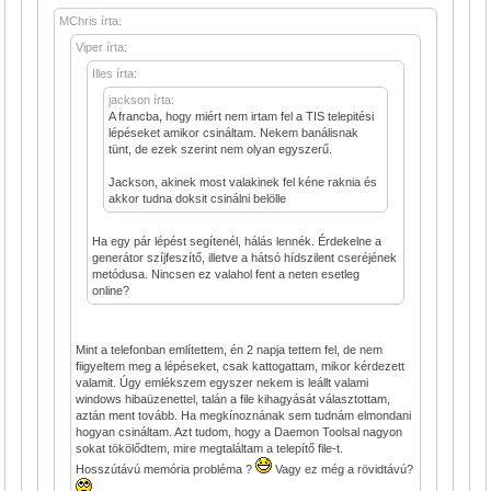
MChris írta:
Viper írta:
Illes írta:
jackson írta:
A francba, hogy miért nem irtam fel a TIS telepitési
lépéseket amikor csináltam. Nekem banálisnak
tünt, de ezek szerint nem olyan egyszerű.
Jackson, akinek most valakinek fel kéne raknia és
akkor tudna doksit csinálni belölle
Ha egy pár lépést segítenél, hálás lennék. Érdekelne a
generátor szíjfeszítő, illetve a hátsó hídszilent cseréjének
metódusa. Nincsen ez valahol fent a neten esetleg
online?
Mint a telefonban említettem, én 2 napja tettem fel, de nem
fiigyeltem meg a lépéseket, csak kattogattam, mikor kérdezett
valamit. Úgy emlékszem egyszer nekem is leállt valami
windows hibaüzenettel, talán a file kihagyását választottam,
aztán ment tovább. Ha megkínoznának sem tudnám elmondani
hogyan csináltam. Azt tudom, hogy a Daemon Toolsal nagyon
sokat tökölődtem, mire megtaláltam a telepítő file-t.
Hosszútávú memória probléma ?
Vagy ez még a rövidtávú?