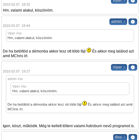
↓
Viper
2010.02.07. 18:32
Hm, valami alakul, köszönöm.
↓
admin
2010.02.07. 18:44
Viper írta:
Hm, valami alakul, köszönöm.
De ha betöltöd a démonba akkor lesz ott több fájl
És akkor meg találod azt
amit MChris írt.
↓
Viper
2010.02.07. 19:27
admin írta:
Viper írta:
Hm, valami alakul, köszönöm.
De ha betöltöd a démonba akkor lesz ott több fájl
És akkor meg találod azt amit
MChris írt.
Igen, köszi, működik. Még le kellett tölteni valami Astroburn nevű programot is.
↓
Illes