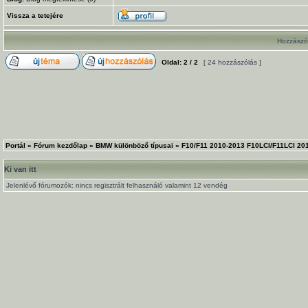
Vissza a tetejére
Hozzászól
Oldal:
2
/
2
[ 24 hozzászólás ]
Portál
»
Fórum kezdőlap
»
BMW különböző típusai
»
F10/F11 2010-2013 F10LCI/F11LCI 20
Ki van itt
Jelenlévő fórumozók: nincs regisztrált felhasználó valamint 12 vendég