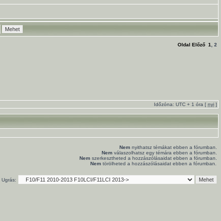
Oldal
Előző
1
,
2
Időzóna: UTC + 1 óra [
nyi
]
Nem
nyithatsz témákat ebben a fórumban.
Nem
válaszolhatsz egy témára ebben a fórumban.
Nem
szerkesztheted a hozzászólásaidat ebben a fórumban.
Nem
törölheted a hozzászólásaidat ebben a fórumban.
Ugrás: