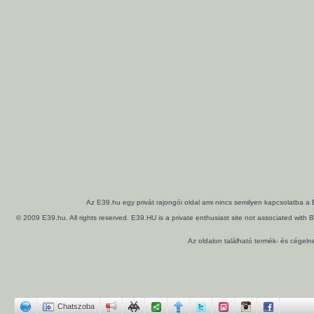
Az E39.hu egy privát rajongói oldal ami nincs semilyen kapcsolatba a
© 2009 E39.hu. All rights reserved. E39.HU is a private enthusiast site not associated wi
Az oldalon található termék- és cégel
Chatszoba