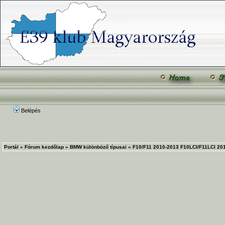
Belépés
Portál
»
Fórum kezdőlap
»
BMW különböző típusai
»
F10/F11 2010-2013 F10LCI/F11LCI 20