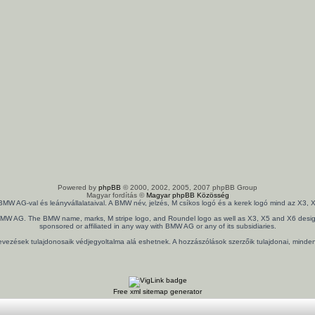
Powered by
phpBB
© 2000, 2002, 2005, 2007 phpBB Group
Magyar fordítás ©
Magyar phpBB Közösség
 BMW AG-val és leányvállalataival. A BMW név, jelzés, M csíkos logó és a kerek logó mind az X
th BMW AG. The BMW name, marks, M stripe logo, and Roundel logo as well as X3, X5 and X6 design
sponsored or affiliated in any way with BMW AG or any of its subsidiaries.
nevezések tulajdonosaik védjegyoltalma alá eshetnek. A hozzászólások szerzőik tulajdonai, mind
Free xml sitemap generator