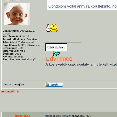
Gondolom voltál annyira körültekintő, h
Csatlakozott:
2009.12.01.
01:00
Hozzászólások:
8419
Tartózkodási hely:
Dunakeszi
_________________
Adott köszi:
2
alkalommal
Kapott köszik:
955
alkalommal
Széria kód:
E39
Motor tipusa:
M54
Évjárata:
2001
Kivitele:
Touring
Ü
d
v
!
I
m
c
o
Blog:
Blog megtekintése (0)
A közlekedők csak akadály, amit le kell küzd
Vissza a tetejére
Bérelhető ITT!
shaneraSag
Hozzászólás témája:
заработок t63y