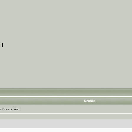
 !
Üzenet
Fxx szériára !