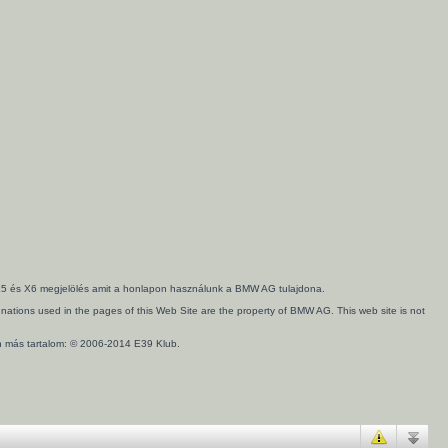
3, X5 és X6 megjelölés amit a honlapon használunk a BMW AG tulajdona.
ations used in the pages of this Web Site are the property of BMW AG. This web site is not
en más tartalom: © 2006-2014 E39 Klub.