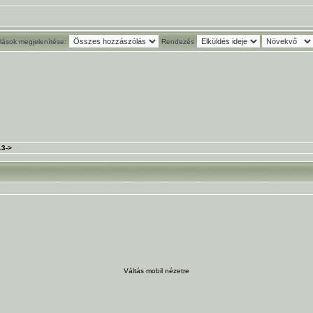
ások megjelenítése:
Rendezés
13->
Váltás mobil nézetre