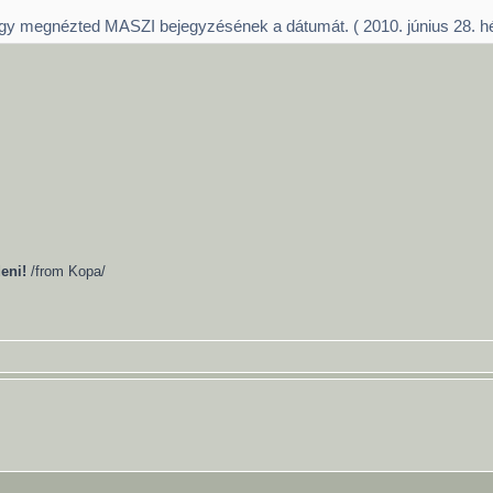
ogy megnézted MASZI bejegyzésének a dátumát. ( 2010. június 28. hét
eni!
/from Kopa/