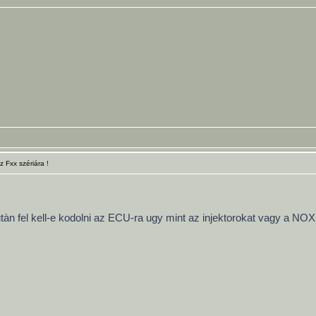
Fxx szériára !
tàn fel kell-e kodolni az ECU-ra ugy mint az injektorokat vagy a NO