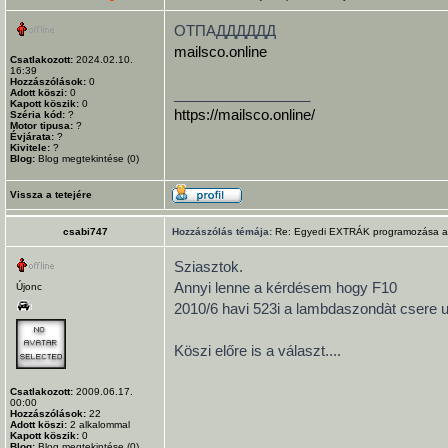
ОТПАДДДДДД
mailsco.online
Csatlakozott:
2024.02.10.
16:39
Hozzászólások:
0
_________________
Adott köszi:
0
Kapott köszik:
0
https://mailsco.online/
Széria kód:
?
Motor tipusa:
?
Évjárata:
?
Kivitele:
?
Blog:
Blog megtekintése (0)
Vissza a tetejére
csabi747
Hozzászólás témája:
Re: Egyedi EXTRÁK programozása az 
Sziasztok.
Annyi lenne a kérdésem hogy F10
Újonc
2010/6 havi 523i a lambdaszondàt csere u
Köszi előre is a választ....
Csatlakozott:
2009.06.17.
00:00
Hozzászólások:
22
Adott köszi:
2
alkalommal
Kapott köszik:
0
Blog:
Blog megtekintése (0)