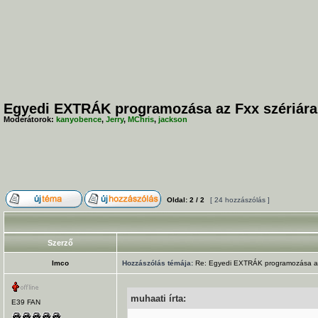
Egyedi EXTRÁK programozása az Fxx szériára
Moderátorok:
kanyobence
,
Jerry
,
MChris
,
jackson
Oldal:
2
/
2
[ 24 hozzászólás ]
Szerző
Imco
Hozzászólás témája:
Re: Egyedi EXTRÁK programozása az 
muhaati írta:
E39 FAN