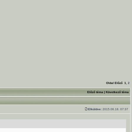
Oldal
Előző
1
,
2
Előző téma
|
Következő téma
Elküldve:
2015.06.18. 07:37