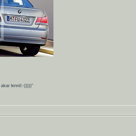
ar lenni!:-)))))"