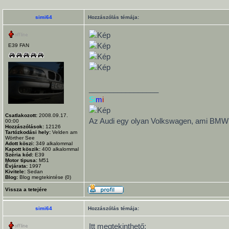
simi64
Hozzászólás témája:
E39 FAN
_________________
Si
m
i
Csatlakozott:
2008.09.17.
Az Audi egy olyan Volkswagen, ami BMW ak
00:00
Hozzászólások:
12126
Tartózkodási hely:
Velden am
Wörther See
Adott köszi:
349
alkalommal
Kapott köszik:
400
alkalommal
Széria kód:
E39
Motor tipusa:
M51
Évjárata:
1997
Kivitele:
Sedan
Blog:
Blog megtekintése (0)
Vissza a tetejére
simi64
Hozzászólás témája:
Itt megtekinthető: