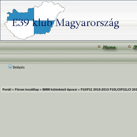
Belépés
Portál
»
Fórum kezdőlap
»
BMW különböző típusai
»
F10/F11 2010-2013 F10LCI/F11LCI 20