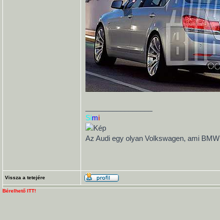
_________________
Si
m
i
Az Audi egy olyan Volkswagen, ami BMW ak
Vissza a tetejére
Bérelhető ITT!