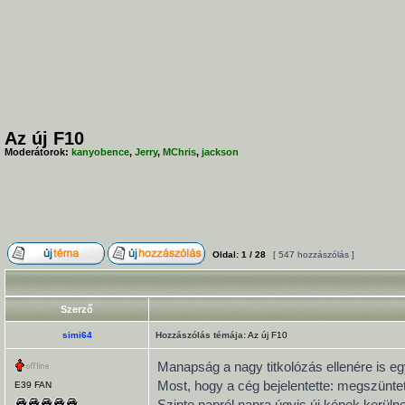
Az új F10
Moderátorok:
kanyobence
,
Jerry
,
MChris
,
jackson
Oldal:
1
/
28
[ 547 hozzászólás ]
Szerző
simi64
Hozzászólás témája:
Az új F10
Manapság a nagy titkolózás ellenére is egy
Most, hogy a cég bejelentette: megszüntet
E39 FAN
Szinte napról napra úgyis új képek kerüln