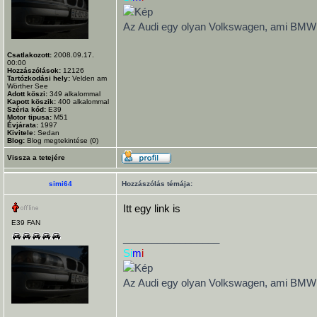
Az Audi egy olyan Volkswagen, ami BMW ak
Csatlakozott:
2008.09.17.
00:00
Hozzászólások:
12126
Tartózkodási hely:
Velden am
Wörther See
Adott köszi:
349
alkalommal
Kapott köszik:
400
alkalommal
Széria kód:
E39
Motor tipusa:
M51
Évjárata:
1997
Kivitele:
Sedan
Blog:
Blog megtekintése (0)
Vissza a tetejére
simi64
Hozzászólás témája:
Itt egy link is
E39 FAN
_________________
Si
m
i
Az Audi egy olyan Volkswagen, ami BMW ak