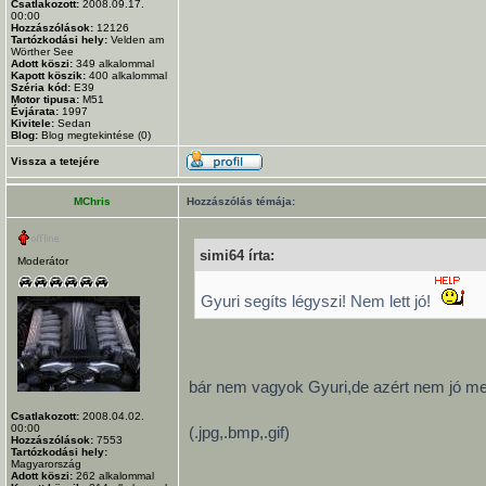
Csatlakozott:
2008.09.17.
00:00
Hozzászólások:
12126
Tartózkodási hely:
Velden am
Wörther See
Adott köszi:
349
alkalommal
Kapott köszik:
400
alkalommal
Széria kód:
E39
Motor tipusa:
M51
Évjárata:
1997
Kivitele:
Sedan
Blog:
Blog megtekintése (0)
Vissza a tetejére
MChris
Hozzászólás témája:
simi64 írta:
Moderátor
Gyuri segíts légyszi! Nem lett jó!
bár nem vagyok Gyuri,de azért nem jó mer
Csatlakozott:
2008.04.02.
00:00
(.jpg,.bmp,.gif)
Hozzászólások:
7553
Tartózkodási hely:
Magyarország
_________________
Adott köszi:
262
alkalommal