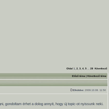
Oldal
1
,
2
,
3
,
4
,
5
...
28
Következő
Előző téma
|
Következő téma
Elküldve:
2009.10.08. 11:50
, gondoltam érhet a dolog annyit, hogy új topic-ot nyissunk neki.