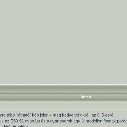
Üzenet
re több "látható" kép jelenik meg kedvencünkről, az új 5-ösről.
ik az E60-61 gyártást és a gyártósorok egy új modellen fognak pörögni
ek látókörünkbe.