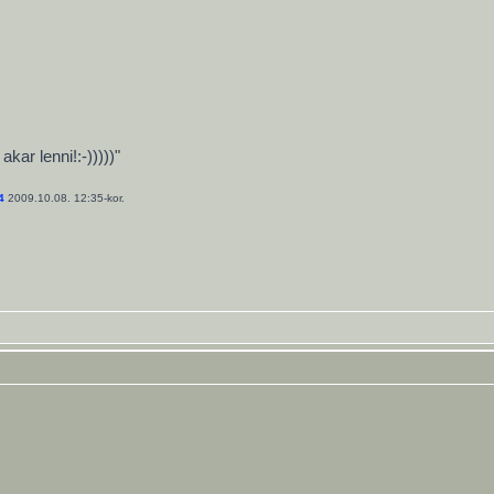
ar lenni!:-)))))"
4
2009.10.08. 12:35-kor.