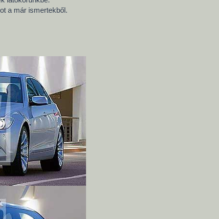
ot a már ismertekből.