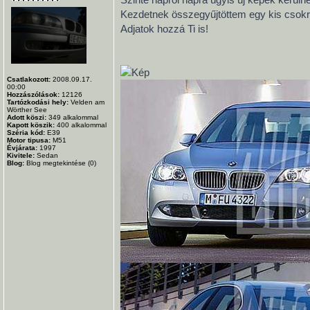
Kezdetnek összegyűjtöttem egy kis csokr
Adjatok hozzá Ti is!
Csatlakozott:
2008.09.17.
00:00
Hozzászólások:
12126
Tartózkodási hely:
Velden am
Wörther See
Adott köszi:
349
alkalommal
Kapott köszik:
400
alkalommal
Széria kód:
E39
Motor tipusa:
M51
Évjárata:
1997
Kivitele:
Sedan
Blog:
Blog megtekintése (0)