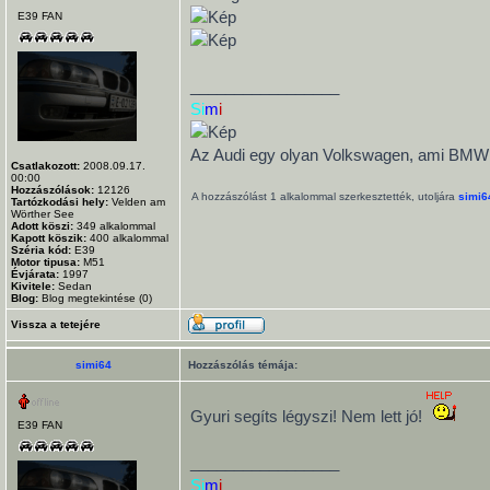
E39 FAN
_________________
Si
m
i
Az Audi egy olyan Volkswagen, ami BMW ak
Csatlakozott:
2008.09.17.
00:00
Hozzászólások:
12126
A hozzászólást 1 alkalommal szerkesztették, utoljára
simi6
Tartózkodási hely:
Velden am
Wörther See
Adott köszi:
349
alkalommal
Kapott köszik:
400
alkalommal
Széria kód:
E39
Motor tipusa:
M51
Évjárata:
1997
Kivitele:
Sedan
Blog:
Blog megtekintése (0)
Vissza a tetejére
simi64
Hozzászólás témája:
Gyuri segíts légyszi! Nem lett jó!
E39 FAN
_________________
Si
m
i