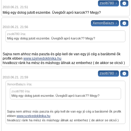
↓
zsolti780
2010.06.21. 21:51
Még egy dolog jutott eszembe. Üvegből apró karcok?? Megy?
↓
XenonBalazs
2010.06.21. 21:56
zsolti780 írta:
Még egy dolog jutott eszembe. Üvegből apró karcok?? Megy?
Sajna nem ahhoz más paszta és gép kell de van egy jó cég a barátomé ők
profik ebben
www.szelvedoklinika.hu
hivatkozz ránk ha mész és máshogy állnak az emberhez ( de akkor se olcsó )
↓
zsolti780
2010.06.21. 21:59
XenonBalazs írta:
zsolti780 írta:
Még egy dolog jutott eszembe. Üvegből apró karcok?? Megy?
Sajna nem ahhoz más paszta és gép kell de van egy jó cég a barátomé ők profik
ebben
www.szelvedoklinika.hu
hivatkozz ránk ha mész és máshogy állnak az emberhez ( de akkor se olcsó )