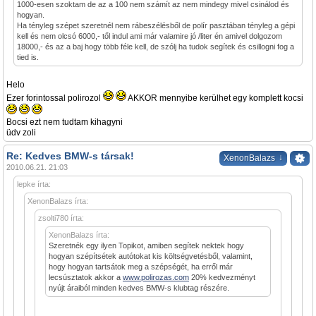
1000-esen szoktam de az a 100 nem számít az nem mindegy mivel csinálod és
hogyan.
Ha tényleg szépet szeretnél nem rábeszélésből de polír pasztában tényleg a gépi
kell és nem olcsó 6000,- től indul ami már valamire jó /liter én amivel dolgozom
18000,- és az a baj hogy több féle kell, de szólj ha tudok segítek és csillogni fog a
tied is.
Helo
Ezer forintossal polirozol
AKKOR mennyibe kerülhet egy komplett kocsi
Bocsi ezt nem tudtam kihagyni
üdv zoli
Re: Kedves BMW-s társak!
↓
XenonBalazs
2010.06.21. 21:03
lepke írta:
XenonBalazs írta:
zsolti780 írta:
XenonBalazs írta:
Szeretnék egy ilyen Topikot, amiben segítek nektek hogy
hogyan szépítsétek autótokat kis költségvetésből, valamint,
hogy hogyan tartsátok meg a szépségét, ha erről már
lecsúsztatok akkor a
www.polirozas.com
20% kedvezményt
nyújt áraiból minden kedves BMW-s klubtag részére.