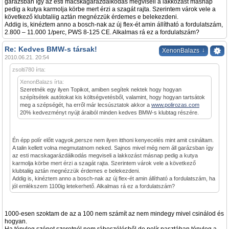
garázsban így az esti macskagarázdálkodás megviseli a lakkozást másnap
pedig a kutya karmolja körbe mert érzi a szagát rajta. Szerintem várok vele a
következő klubtaliig aztán megnézzük érdemes e belekezdeni.
Addig is, kinéztem anno a bosch-nak az új flex-ét amin állítható a fordulatszám,
2.800 – 11.000 1/perc, PWS 8-125 CE. Alkalmas rá ez a fordulatszám?
Re: Kedves BMW-s társak!
↓
XenonBalazs
2010.06.21. 20:54
zsolti780 írta:
XenonBalazs írta:
Szeretnék egy ilyen Topikot, amiben segítek nektek hogy hogyan
szépítsétek autótokat kis költségvetésből, valamint, hogy hogyan tartsátok
meg a szépségét, ha erről már lecsúsztatok akkor a
www.polirozas.com
20% kedvezményt nyújt áraiból minden kedves BMW-s klubtag részére.
Én épp polír előtt vagyok,persze nem ilyen itthoni kenyecelés mint amit csináltam.
A talin kellett volna megmutatnom neked. Sajnos mivel még nem áll garázsban így
az esti macskagarázdálkodás megviseli a lakkozást másnap pedig a kutya
karmolja körbe mert érzi a szagát rajta. Szerintem várok vele a következő
klubtaliig aztán megnézzük érdemes e belekezdeni.
Addig is, kinéztem anno a bosch-nak az új flex-ét amin állítható a fordulatszám, ha
jól emlékszem 1100ig letekerhető. Alkalmas rá ez a fordulatszám?
1000-esen szoktam de az a 100 nem számít az nem mindegy mivel csinálod és
hogyan.