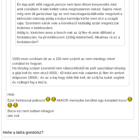
Én épp polír előtt vagyok,persze nem ilyen itthoni kenyecelés mint
amit csináltam. A talin kellett volna megmutatnom neked. Sajnos mivel
még nem áll garázsban így az esti macskagarázdálkodás megviseli a
lakkozást másnap pedig a kutya karmolja körbe mert érzi a szagát
rajta. Szerintem várok vele a következő klubtaliig aztán megnézzük
érdemes e belekezdeni.
Addig is, kinéztem anno a bosch-nak az új flex-ét amin állítható a
fordulatszám, ha jól emlékszem 1100ig letekerhető. Alkalmas rá ez a
fordulatszám?
1000-esen szoktam de az a 100 nem számít az nem mindegy mivel
csinálod és hogyan.
Ha tényleg szépet szeretnél nem rábeszélésből de polír pasztában tényleg
a gépi kell és nem olcsó 6000,- től indul ami már valamire jó /liter én amivel
dolgozom 18000,- és az a baj hogy több féle kell, de szólj ha tudok segítek
és csillogni fog a tied is.
Helo
Ezer forintossal polirozol
AKKOR mennyibe kerülhet egy komplett kocsi
Bocsi ezt nem tudtam kihagyni
üdv zoli
Hehe a talira gondolsz?