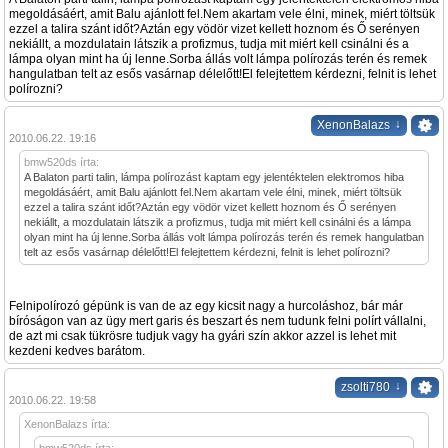
megoldásáért, amit Balu ajánlott fel.Nem akartam vele élni, minek, miért töltsük
ezzel a talira szánt időt?Aztán egy vödör vizet kellett hoznom és Ő serényen
nekiállt, a mozdulatain látszik a profizmus, tudja mit miért kell csinálni és a
lámpa olyan mint ha új lenne.Sorba állás volt lámpa polírozás terén és remek
hangulatban telt az esős vasárnap délelőtt!El felejtettem kérdezni, felnit is lehet
polírozni?
↓
XenonBalazs
2010.06.22. 19:16
bmw520ds írta:
A Balaton parti talin, lámpa polírozást kaptam egy jelentéktelen elektromos hiba
megoldásáért, amit Balu ajánlott fel.Nem akartam vele élni, minek, miért töltsük
ezzel a talira szánt időt?Aztán egy vödör vizet kellett hoznom és Ő serényen
nekiállt, a mozdulatain látszik a profizmus, tudja mit miért kell csinálni és a lámpa
olyan mint ha új lenne.Sorba állás volt lámpa polírozás terén és remek hangulatban
telt az esős vasárnap délelőtt!El felejtettem kérdezni, felnit is lehet polírozni?
Felnipolírozó gépünk is van de az egy kicsit nagy a hurcoláshoz, bár már
bíróságon van az ügy mert garis és beszart és nem tudunk felni polírt vállalni,
de azt mi csak tükrösre tudjuk vagy ha gyári szín akkor azzel is lehet mit
kezdeni kedves barátom.
↓
zsolti780
2010.06.22. 19:58
XenonBalazs írta: