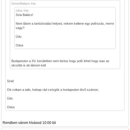
XenonBalazs írta:
odus írta:
Szia Balázs!
Nem látom a tartózkodási helyed, nekem kellene egy polírozás, merre
vagy?
Üdv.
Odus
Budapesten a XV. kerületben nem biztos hogy polír lehet hogy wax az
olcsóbb is de látnom kell.
Szia!
Ott voltam a talin, holnap rád csörgök a honlapodon lévő számon.
Üdv.
Odus
Rendben várom hívásod 10:00 tól