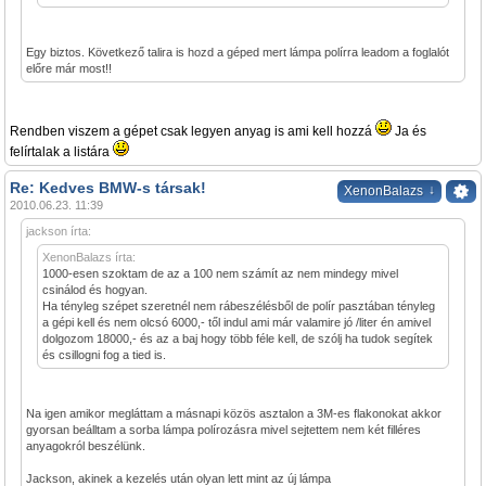
Egy biztos. Következő talira is hozd a géped mert lámpa polírra leadom a foglalót
előre már most!!
Rendben viszem a gépet csak legyen anyag is ami kell hozzá
Ja és
felírtalak a listára
Re: Kedves BMW-s társak!
↓
XenonBalazs
2010.06.23. 11:39
jackson írta:
XenonBalazs írta:
1000-esen szoktam de az a 100 nem számít az nem mindegy mivel
csinálod és hogyan.
Ha tényleg szépet szeretnél nem rábeszélésből de polír pasztában tényleg
a gépi kell és nem olcsó 6000,- től indul ami már valamire jó /liter én amivel
dolgozom 18000,- és az a baj hogy több féle kell, de szólj ha tudok segítek
és csillogni fog a tied is.
Na igen amikor megláttam a másnapi közös asztalon a 3M-es flakonokat akkor
gyorsan beálltam a sorba lámpa polírozásra mivel sejtettem nem két filléres
anyagokról beszélünk.
Jackson, akinek a kezelés után olyan lett mint az új lámpa