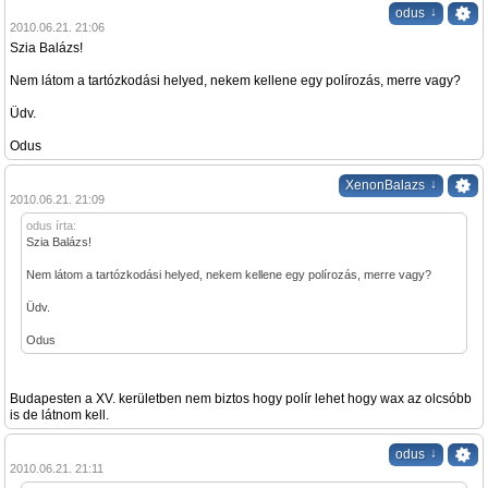
↓
odus
2010.06.21. 21:06
Szia Balázs!
Nem látom a tartózkodási helyed, nekem kellene egy polírozás, merre vagy?
Üdv.
Odus
↓
XenonBalazs
2010.06.21. 21:09
odus írta:
Szia Balázs!
Nem látom a tartózkodási helyed, nekem kellene egy polírozás, merre vagy?
Üdv.
Odus
Budapesten a XV. kerületben nem biztos hogy polír lehet hogy wax az olcsóbb
is de látnom kell.
↓
odus
2010.06.21. 21:11