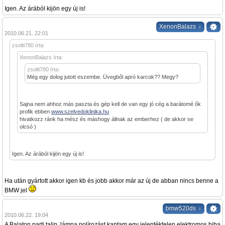
Igen. Az árából kijön egy új is!
↓
XenonBalazs
2010.06.21. 22:01
zsolti780 írta:
XenonBalazs írta:
zsolti780 írta:
Még egy dolog jutott eszembe. Üvegből apró karcok?? Megy?
Sajna nem ahhoz más paszta és gép kell de van egy jó cég a barátomé ők
profik ebben
www.szelvedoklinika.hu
hivatkozz ránk ha mész és máshogy állnak az emberhez ( de akkor se
olcsó )
Igen. Az árából kijön egy új is!
Ha után gyártott akkor igen kb és jobb akkor már az új de abban nincs benne a
BMW jel
↓
bmw520ds
2010.06.22. 19:04
A Balaton parti talin, lámpa polírozást kaptam egy jelentéktelen elektromos hiba