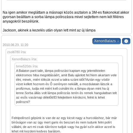
Na igen amikor megláttam a másnapi közös asztalon a 3M-es flakonokat akkor
gyorsan beálltam a sorba lámpa polírozásra mivel sejtettem nem két filléres
anyagokról beszélünk.
Jackson, akinek a kezelés után olyan lett mint az új lámpa
↓
XenonBalazs
2010.06.23. 11:20
zsolti780 írta:
XenonBalazs írta:
bmw520ds írta:
A Balaton parti talin, lámpa polírozást kaptam egy jelentéktelen
elektromos hiba megoldásáért, amit Balu ajánlott fel.Nem akartam vele
élni, minek, miért töltsük ezzel a talira szánt időt?Aztán egy vödör
vizet kellett hoznom és Ő serényen nekiállt, a mozdulatain látszik a
profizmus, tudja mit miért kell csinálni és a lámpa olyan mint ha új
lenne.Sorba állás volt lámpa polírozás terén és remek hangulatban telt
az esős vasárnap délelőtt!El felejtettem kérdezni, felnit is lehet
polírozni?
Felnipolírozó gépünk is van de az egy kicsit nagy a hurcoláshoz, bár már
bíróságon van az ügy mert garis és beszart és nem tudunk felni polírt
vállalni, de azt mi csak tükrösre tudjuk vagy ha gyári szín akkor azzel is
lehet mit kezdeni kedves barátom.