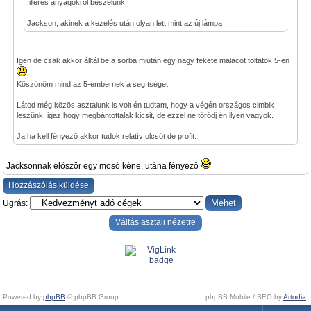
filléres anyagokról beszélünk.
Jackson, akinek a kezelés után olyan lett mint az új lámpa
Igen de csak akkor álltál be a sorba miután egy nagy fekete malacot toltatok 5-en
Köszönöm mind az 5-embernek a segítséget.
Látod még közös asztalunk is volt én tudtam, hogy a végén országos cimbik
leszünk, igaz hogy megbántottalak kicsit, de ezzel ne törődj én ilyen vagyok.
Ja ha kell fényező akkor tudok relatív olcsót de profit.
Jacksonnak először egy mosó kéne, utána fényező
Hozzászólás küldése
Ugrás:
Váltás asztali nézetre
Powered by
phpBB
© phpBB Group.
phpBB Mobile / SEO by
Artodia
.