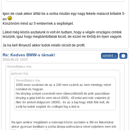
Igen de csak akkor álltál be a sorba miután egy nagy fekete malacot toltatok 5-
en
Köszönöm mind az 5-embernek a segítséget.
Látod még közös asztalunk is volt én tudtam, hogy a végén országos cimbik
leszünk, igaz hogy megbántottalak kicsit, de ezzel ne törődj én ilyen vagyok.
Ja ha kell fényező akkor tudok relatív olcsót de profit.
Re: Kedves BMW-s társak!
↓
simi64
2010.06.23. 14:07
XenonBalazs írta:
jackson írta:
XenonBalazs írta:
1000-esen szoktam de az a 100 nem számít az nem mindegy mivel
csinálod és hogyan.
Ha tényleg szépet szeretnél nem rábeszélésből de polír pasztában
tényleg a gépi kell és nem olcsó 6000,- től indul ami már valamire jó
/liter én amivel dolgozom 18000,- és az a baj hogy több féle kell, de
szólj ha tudok segítek és csillogni fog a tied is.
Na igen amikor megláttam a másnapi közös asztalon a 3M-es flakonokat
akkor gyorsan beálltam a sorba lámpa polírozásra mivel sejtettem nem két