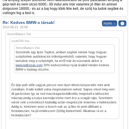
Ha tényleg szépet szeretnél nem rábeszélésből de polír pasztában tényleg a
gépi kell és nem olcsó 6000,- től indul ami már valamire jó /liter én amivel
dolgozom 18000,- és az a baj hogy több féle kell, de szólj ha tudok segítek és
csillogni fog a tied is.
Re: Kedves BMW-s társak!
↓
lepke
2010.06.21. 20:58
XenonBalazs írta:
zsolti780 írta:
XenonBalazs írta:
Szeretnék egy ilyen Topikot, amiben segítek nektek hogy hogyan
szépítsétek autótokat kis költségvetésből, valamint, hogy hogyan
tartsátok meg a szépségét, ha erről már lecsúsztatok akkor a
www.polirozas.com
20% kedvezményt nyújt áraiból minden kedves
BMW-s klubtag részére.
Én épp polír előtt vagyok,persze nem ilyen itthoni kenyecelés mint amit
csináltam. A talin kellett volna megmutatnom neked. Sajnos mivel még nem
áll garázsban így az esti macskagarázdálkodás megviseli a lakkozást
másnap pedig a kutya karmolja körbe mert érzi a szagát rajta. Szerintem
várok vele a következő klubtaliig aztán megnézzük érdemes e belekezdeni.
Addig is, kinéztem anno a bosch-nak az új flex-ét amin állítható a
fordulatszám, ha jól emlékszem 1100ig letekerhető. Alkalmas rá ez a
fordulatszám?