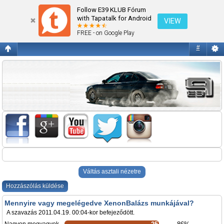
www.polirozas.com
Follow E39 KLUB Fórum
with Tapatalk for Android
VIEW
FREE - on Google Play
#
Váltás asztali nézetre
Hozzászólás küldése
Mennyire vagy megelégedve XenonBalázs munkájával?
A szavazás 2011.04.19. 00:04-kor befejeződött.