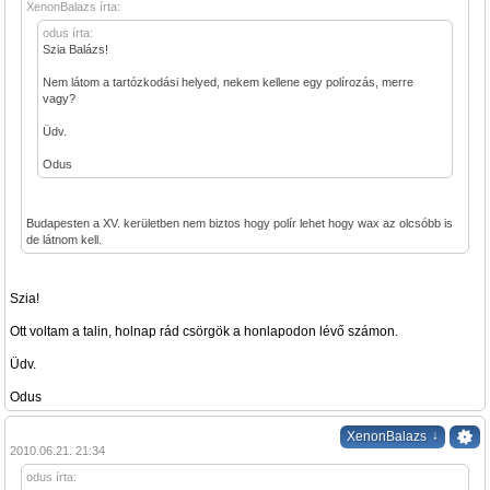
XenonBalazs írta:
odus írta:
Szia Balázs!
Nem látom a tartózkodási helyed, nekem kellene egy polírozás, merre
vagy?
Üdv.
Odus
Budapesten a XV. kerületben nem biztos hogy polír lehet hogy wax az olcsóbb is
de látnom kell.
Szia!
Ott voltam a talin, holnap rád csörgök a honlapodon lévő számon.
Üdv.
Odus
↓
XenonBalazs
2010.06.21. 21:34
odus írta: