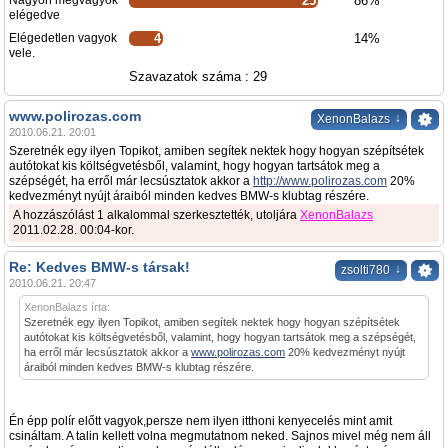
Nagyon megvagyok
25
86%
elégedve
Elégedetlen vagyok
4
14%
vele.
Szavazatok száma : 29
www.polirozas.com
↓
XenonBalazs
2010.06.21. 20:01
Szeretnék egy ilyen Topikot, amiben segítek nektek hogy hogyan szépítsétek
autótokat kis költségvetésből, valamint, hogy hogyan tartsátok meg a
szépségét, ha erről már lecsúsztatok akkor a
http://www.polirozas.com
20%
kedvezményt nyújt áraiból minden kedves BMW-s klubtag részére.
A hozzászólást 1 alkalommal szerkesztették, utoljára
XenonBalazs
2011.02.28. 00:04-kor.
Re: Kedves BMW-s társak!
↓
zsolti780
2010.06.21. 20:47
XenonBalazs írta:
Szeretnék egy ilyen Topikot, amiben segítek nektek hogy hogyan szépítsétek
autótokat kis költségvetésből, valamint, hogy hogyan tartsátok meg a szépségét,
ha erről már lecsúsztatok akkor a
www.polirozas.com
20% kedvezményt nyújt
áraiból minden kedves BMW-s klubtag részére.
Én épp polír előtt vagyok,persze nem ilyen itthoni kenyecelés mint amit
csináltam. A talin kellett volna megmutatnom neked. Sajnos mivel még nem áll