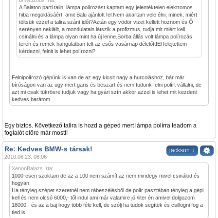
bmw520ds írta:
A Balaton parti talin, lámpa polírozást kaptam egy jelentéktelen elektromos
hiba megoldásáért, amit Balu ajánlott fel.Nem akartam vele élni, minek, miért
töltsük ezzel a talira szánt időt?Aztán egy vödör vizet kellett hoznom és Ő
serényen nekiállt, a mozdulatain látszik a profizmus, tudja mit miért kell
csinálni és a lámpa olyan mint ha új lenne.Sorba állás volt lámpa polírozás
terén és remek hangulatban telt az esős vasárnap délelőtt!El felejtettem
kérdezni, felnit is lehet polírozni?
Felnipolírozó gépünk is van de az egy kicsit nagy a hurcoláshoz, bár már
bíróságon van az ügy mert garis és beszart és nem tudunk felni polírt vállalni, de
azt mi csak tükrösre tudjuk vagy ha gyári szín akkor azzel is lehet mit kezdeni
kedves barátom.
Egy biztos. Következő talira is hozd a géped mert lámpa polírra leadom a
foglalót előre már most!!
Re: Kedves BMW-s társak!
↓
jackson
2010.06.23. 08:06
XenonBalazs írta:
1000-esen szoktam de az a 100 nem számít az nem mindegy mivel csinálod és
hogyan.
Ha tényleg szépet szeretnél nem rábeszélésből de polír pasztában tényleg a gépi
kell és nem olcsó 6000,- től indul ami már valamire jó /liter én amivel dolgozom
18000,- és az a baj hogy több féle kell, de szólj ha tudok segítek és csillogni fog a
tied is.