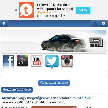
www.polirozas.com
Follow E39 KLUB Fórum
with Tapatalk for Android
VIEW
FREE - on Google Play
#
Váltás asztali nézetre
Hozzászólás küldése
Mennyire vagy megelégedve XenonBalázs munkájával?
A szavazás 2011.04.19. 00:04-kor befejeződött.