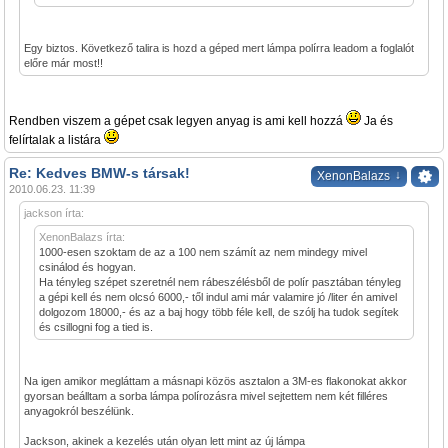
Egy biztos. Következő talira is hozd a géped mert lámpa polírra leadom a foglalót
előre már most!!
Rendben viszem a gépet csak legyen anyag is ami kell hozzá
Ja és
felírtalak a listára
Re: Kedves BMW-s társak!
↓
XenonBalazs
2010.06.23. 11:39
jackson írta:
XenonBalazs írta:
1000-esen szoktam de az a 100 nem számít az nem mindegy mivel
csinálod és hogyan.
Ha tényleg szépet szeretnél nem rábeszélésből de polír pasztában tényleg
a gépi kell és nem olcsó 6000,- től indul ami már valamire jó /liter én amivel
dolgozom 18000,- és az a baj hogy több féle kell, de szólj ha tudok segítek
és csillogni fog a tied is.
Na igen amikor megláttam a másnapi közös asztalon a 3M-es flakonokat akkor
gyorsan beálltam a sorba lámpa polírozásra mivel sejtettem nem két filléres
anyagokról beszélünk.
Jackson, akinek a kezelés után olyan lett mint az új lámpa