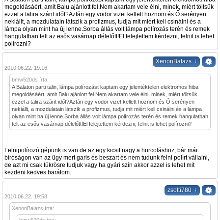
megoldásáért, amit Balu ajánlott fel.Nem akartam vele élni, minek, miért töltsük
ezzel a talira szánt időt?Aztán egy vödör vizet kellett hoznom és Ő serényen
nekiállt, a mozdulatain látszik a profizmus, tudja mit miért kell csinálni és a
lámpa olyan mint ha új lenne.Sorba állás volt lámpa polírozás terén és remek
hangulatban telt az esős vasárnap délelőtt!El felejtettem kérdezni, felnit is lehet
polírozni?
↓
XenonBalazs
2010.06.22. 19:16
bmw520ds írta:
A Balaton parti talin, lámpa polírozást kaptam egy jelentéktelen elektromos hiba
megoldásáért, amit Balu ajánlott fel.Nem akartam vele élni, minek, miért töltsük
ezzel a talira szánt időt?Aztán egy vödör vizet kellett hoznom és Ő serényen
nekiállt, a mozdulatain látszik a profizmus, tudja mit miért kell csinálni és a lámpa
olyan mint ha új lenne.Sorba állás volt lámpa polírozás terén és remek hangulatban
telt az esős vasárnap délelőtt!El felejtettem kérdezni, felnit is lehet polírozni?
Felnipolírozó gépünk is van de az egy kicsit nagy a hurcoláshoz, bár már
bíróságon van az ügy mert garis és beszart és nem tudunk felni polírt vállalni,
de azt mi csak tükrösre tudjuk vagy ha gyári szín akkor azzel is lehet mit
kezdeni kedves barátom.
↓
zsolti780
2010.06.22. 19:58
XenonBalazs írta: