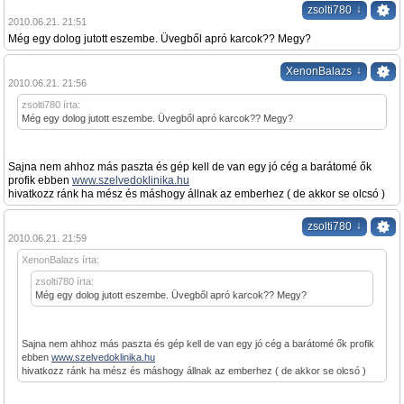
↓
zsolti780
2010.06.21. 21:51
Még egy dolog jutott eszembe. Üvegből apró karcok?? Megy?
↓
XenonBalazs
2010.06.21. 21:56
zsolti780 írta:
Még egy dolog jutott eszembe. Üvegből apró karcok?? Megy?
Sajna nem ahhoz más paszta és gép kell de van egy jó cég a barátomé ők
profik ebben
www.szelvedoklinika.hu
hivatkozz ránk ha mész és máshogy állnak az emberhez ( de akkor se olcsó )
↓
zsolti780
2010.06.21. 21:59
XenonBalazs írta:
zsolti780 írta:
Még egy dolog jutott eszembe. Üvegből apró karcok?? Megy?
Sajna nem ahhoz más paszta és gép kell de van egy jó cég a barátomé ők profik
ebben
www.szelvedoklinika.hu
hivatkozz ránk ha mész és máshogy állnak az emberhez ( de akkor se olcsó )