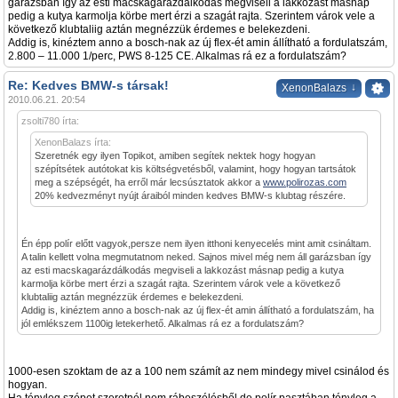
garázsban így az esti macskagarázdálkodás megviseli a lakkozást másnap
pedig a kutya karmolja körbe mert érzi a szagát rajta. Szerintem várok vele a
következő klubtaliig aztán megnézzük érdemes e belekezdeni.
Addig is, kinéztem anno a bosch-nak az új flex-ét amin állítható a fordulatszám,
2.800 – 11.000 1/perc, PWS 8-125 CE. Alkalmas rá ez a fordulatszám?
Re: Kedves BMW-s társak!
↓
XenonBalazs
2010.06.21. 20:54
zsolti780 írta:
XenonBalazs írta:
Szeretnék egy ilyen Topikot, amiben segítek nektek hogy hogyan
szépítsétek autótokat kis költségvetésből, valamint, hogy hogyan tartsátok
meg a szépségét, ha erről már lecsúsztatok akkor a
www.polirozas.com
20% kedvezményt nyújt áraiból minden kedves BMW-s klubtag részére.
Én épp polír előtt vagyok,persze nem ilyen itthoni kenyecelés mint amit csináltam.
A talin kellett volna megmutatnom neked. Sajnos mivel még nem áll garázsban így
az esti macskagarázdálkodás megviseli a lakkozást másnap pedig a kutya
karmolja körbe mert érzi a szagát rajta. Szerintem várok vele a következő
klubtaliig aztán megnézzük érdemes e belekezdeni.
Addig is, kinéztem anno a bosch-nak az új flex-ét amin állítható a fordulatszám, ha
jól emlékszem 1100ig letekerhető. Alkalmas rá ez a fordulatszám?
1000-esen szoktam de az a 100 nem számít az nem mindegy mivel csinálod és
hogyan.