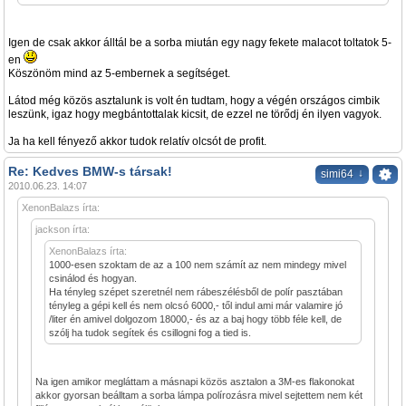
Igen de csak akkor álltál be a sorba miután egy nagy fekete malacot toltatok 5-
en
Köszönöm mind az 5-embernek a segítséget.
Látod még közös asztalunk is volt én tudtam, hogy a végén országos cimbik
leszünk, igaz hogy megbántottalak kicsit, de ezzel ne törődj én ilyen vagyok.
Ja ha kell fényező akkor tudok relatív olcsót de profit.
Re: Kedves BMW-s társak!
↓
simi64
2010.06.23. 14:07
XenonBalazs írta:
jackson írta:
XenonBalazs írta:
1000-esen szoktam de az a 100 nem számít az nem mindegy mivel
csinálod és hogyan.
Ha tényleg szépet szeretnél nem rábeszélésből de polír pasztában
tényleg a gépi kell és nem olcsó 6000,- től indul ami már valamire jó
/liter én amivel dolgozom 18000,- és az a baj hogy több féle kell, de
szólj ha tudok segítek és csillogni fog a tied is.
Na igen amikor megláttam a másnapi közös asztalon a 3M-es flakonokat
akkor gyorsan beálltam a sorba lámpa polírozásra mivel sejtettem nem két