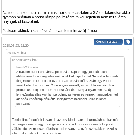
Na igen amikor megláttam a másnapi közös asztalon a 3M-es flakonokat akkor
gyorsan beálltam a sorba lámpa polírozásra mivel sejtettem nem két filléres
anyagokról beszélünk.
Jackson, akinek a kezelés után olyan lett mint az új lámpa
↓
XenonBalazs
2010.06.23. 11:20
zsolti780 írta:
XenonBalazs írta:
bmw520ds írta:
A Balaton parti talin, lámpa polírozást kaptam egy jelentéktelen
elektromos hiba megoldásáért, amit Balu ajánlott fel.Nem akartam vele
élni, minek, miért töltsük ezzel a talira szánt időt?Aztán egy vödör
vizet kellett hoznom és Ő serényen nekiállt, a mozdulatain látszik a
profizmus, tudja mit miért kell csinálni és a lámpa olyan mint ha új
lenne.Sorba állás volt lámpa polírozás terén és remek hangulatban telt
az esős vasárnap délelőtt!El felejtettem kérdezni, felnit is lehet
polírozni?
Felnipolírozó gépünk is van de az egy kicsit nagy a hurcoláshoz, bár már
bíróságon van az ügy mert garis és beszart és nem tudunk felni polírt
vállalni, de azt mi csak tükrösre tudjuk vagy ha gyári szín akkor azzel is
lehet mit kezdeni kedves barátom.