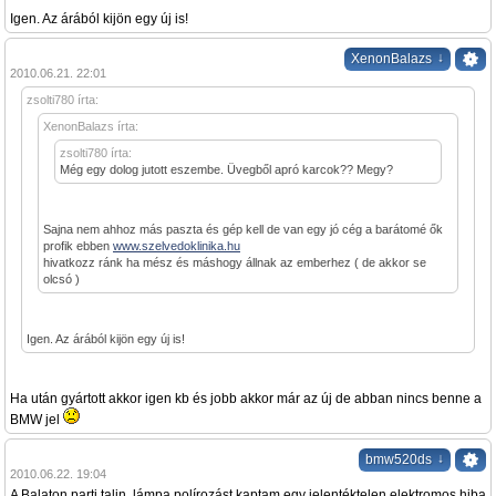
Igen. Az árából kijön egy új is!
↓
XenonBalazs
2010.06.21. 22:01
zsolti780 írta:
XenonBalazs írta:
zsolti780 írta:
Még egy dolog jutott eszembe. Üvegből apró karcok?? Megy?
Sajna nem ahhoz más paszta és gép kell de van egy jó cég a barátomé ők
profik ebben
www.szelvedoklinika.hu
hivatkozz ránk ha mész és máshogy állnak az emberhez ( de akkor se
olcsó )
Igen. Az árából kijön egy új is!
Ha után gyártott akkor igen kb és jobb akkor már az új de abban nincs benne a
BMW jel
↓
bmw520ds
2010.06.22. 19:04
A Balaton parti talin, lámpa polírozást kaptam egy jelentéktelen elektromos hiba