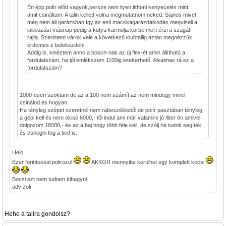
Én épp polír előtt vagyok,persze nem ilyen itthoni kenyecelés mint
amit csináltam. A talin kellett volna megmutatnom neked. Sajnos mivel
még nem áll garázsban így az esti macskagarázdálkodás megviseli a
lakkozást másnap pedig a kutya karmolja körbe mert érzi a szagát
rajta. Szerintem várok vele a következő klubtaliig aztán megnézzük
érdemes e belekezdeni.
Addig is, kinéztem anno a bosch-nak az új flex-ét amin állítható a
fordulatszám, ha jól emlékszem 1100ig letekerhető. Alkalmas rá ez a
fordulatszám?
1000-esen szoktam de az a 100 nem számít az nem mindegy mivel
csinálod és hogyan.
Ha tényleg szépet szeretnél nem rábeszélésből de polír pasztában tényleg
a gépi kell és nem olcsó 6000,- től indul ami már valamire jó /liter én amivel
dolgozom 18000,- és az a baj hogy több féle kell, de szólj ha tudok segítek
és csillogni fog a tied is.
Helo
Ezer forintossal polirozol
AKKOR mennyibe kerülhet egy komplett kocsi
Bocsi ezt nem tudtam kihagyni
üdv zoli
Hehe a talira gondolsz?