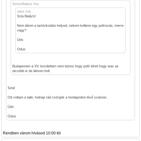
XenonBalazs írta:
odus írta:
Szia Balázs!
Nem látom a tartózkodási helyed, nekem kellene egy polírozás, merre
vagy?
Üdv.
Odus
Budapesten a XV. kerületben nem biztos hogy polír lehet hogy wax az
olcsóbb is de látnom kell.
Szia!
Ott voltam a talin, holnap rád csörgök a honlapodon lévő számon.
Üdv.
Odus
Rendben várom hívásod 10:00 tól