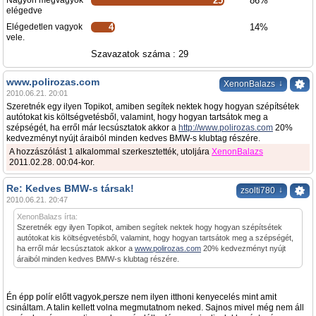
Nagyon megvagyok
25
86%
elégedve
Elégedetlen vagyok
4
14%
vele.
Szavazatok száma : 29
www.polirozas.com
↓
XenonBalazs
2010.06.21. 20:01
Szeretnék egy ilyen Topikot, amiben segítek nektek hogy hogyan szépítsétek
autótokat kis költségvetésből, valamint, hogy hogyan tartsátok meg a
szépségét, ha erről már lecsúsztatok akkor a
http://www.polirozas.com
20%
kedvezményt nyújt áraiból minden kedves BMW-s klubtag részére.
A hozzászólást 1 alkalommal szerkesztették, utoljára
XenonBalazs
2011.02.28. 00:04-kor.
Re: Kedves BMW-s társak!
↓
zsolti780
2010.06.21. 20:47
XenonBalazs írta:
Szeretnék egy ilyen Topikot, amiben segítek nektek hogy hogyan szépítsétek
autótokat kis költségvetésből, valamint, hogy hogyan tartsátok meg a szépségét,
ha erről már lecsúsztatok akkor a
www.polirozas.com
20% kedvezményt nyújt
áraiból minden kedves BMW-s klubtag részére.
Én épp polír előtt vagyok,persze nem ilyen itthoni kenyecelés mint amit
csináltam. A talin kellett volna megmutatnom neked. Sajnos mivel még nem áll