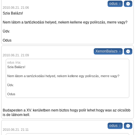
↓
odus
2010.06.21. 21:06
Szia Balázs!
Nem látom a tartózkodási helyed, nekem kellene egy polírozás, merre vagy?
Üdv.
Odus
↓
XenonBalazs
2010.06.21. 21:09
odus írta:
Szia Balázs!
Nem látom a tartózkodási helyed, nekem kellene egy polírozás, merre vagy?
Üdv.
Odus
Budapesten a XV. kerületben nem biztos hogy polír lehet hogy wax az olcsóbb
is de látnom kell.
↓
odus
2010.06.21. 21:11