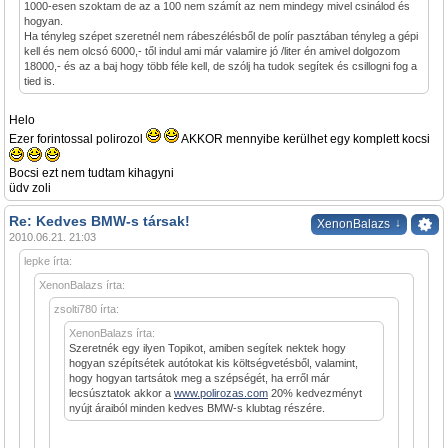
1000-esen szoktam de az a 100 nem számít az nem mindegy mivel csinálod és
hogyan.
Ha tényleg szépet szeretnél nem rábeszélésből de polír pasztában tényleg a gépi
kell és nem olcsó 6000,- től indul ami már valamire jó /liter én amivel dolgozom
18000,- és az a baj hogy több féle kell, de szólj ha tudok segítek és csillogni fog a
tied is.
Helo
Ezer forintossal polirozol
AKKOR mennyibe kerülhet egy komplett kocsi
Bocsi ezt nem tudtam kihagyni
üdv zoli
Re: Kedves BMW-s társak!
↓
XenonBalazs
2010.06.21. 21:03
lepke írta:
XenonBalazs írta:
zsolti780 írta:
XenonBalazs írta:
Szeretnék egy ilyen Topikot, amiben segítek nektek hogy
hogyan szépítsétek autótokat kis költségvetésből, valamint,
hogy hogyan tartsátok meg a szépségét, ha erről már
lecsúsztatok akkor a
www.polirozas.com
20% kedvezményt
nyújt áraiból minden kedves BMW-s klubtag részére.