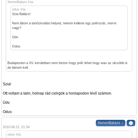
XenonBalazs írta:
odus írta:
Szia Balázs!
Nem látom a tartózkodási helyed, nekem kellene egy polírozás, merre
vagy?
Üdv.
Odus
Budapesten a XV. kerületben nem biztos hogy polír lehet hogy wax az olcsóbb is
de látnom kell.
Szia!
Ott voltam a talin, holnap rád csörgök a honlapodon lévő számon.
Üdv.
Odus
↓
XenonBalazs
2010.06.21. 21:34
odus írta: