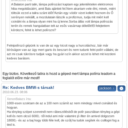
bmw520ds írta:
A Balaton parti talin, lámpa polírozást kaptam egy jelentéktelen elektromos
hiba megoldásáért, amit Balu ajánlott fel.Nem akartam vele élni, minek, miért
töltsük ezzel a talira szánt időt?Aztán egy vödör vizet kellett hoznom és Ő
serényen nekiállt, a mozdulatain látszik a profizmus, tudja mit miért kell
csinálni és a lámpa olyan mint ha új lenne.Sorba állás volt lámpa polírozás
terén és remek hangulatban telt az esős vasárnap délelőtt!El felejtettem
kérdezni, felnit is lehet polírozni?
Felnipolírozó gépünk is van de az egy kicsit nagy a hurcoláshoz, bár már
bíróságon van az ügy mert garis és beszart és nem tudunk felni polírt vállalni, de
azt mi csak tükrösre tudjuk vagy ha gyári szín akkor azzel is lehet mit kezdeni
kedves barátom.
Egy biztos. Következő talira is hozd a géped mert lámpa polírra leadom a
foglalót előre már most!!
Re: Kedves BMW-s társak!
↓
jackson
2010.06.23. 08:06
XenonBalazs írta:
1000-esen szoktam de az a 100 nem számít az nem mindegy mivel csinálod és
hogyan.
Ha tényleg szépet szeretnél nem rábeszélésből de polír pasztában tényleg a gépi
kell és nem olcsó 6000,- től indul ami már valamire jó /liter én amivel dolgozom
18000,- és az a baj hogy több féle kell, de szólj ha tudok segítek és csillogni fog a
tied is.