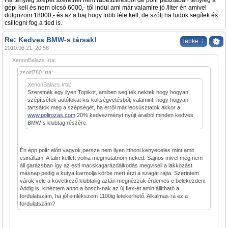
Ha tényleg szépet szeretnél nem rábeszélésből de polír pasztában tényleg a
gépi kell és nem olcsó 6000,- től indul ami már valamire jó /liter én amivel
dolgozom 18000,- és az a baj hogy több féle kell, de szólj ha tudok segítek és
csillogni fog a tied is.
Re: Kedves BMW-s társak!
↓
lepke
2010.06.21. 20:58
XenonBalazs írta:
zsolti780 írta:
XenonBalazs írta:
Szeretnék egy ilyen Topikot, amiben segítek nektek hogy hogyan
szépítsétek autótokat kis költségvetésből, valamint, hogy hogyan
tartsátok meg a szépségét, ha erről már lecsúsztatok akkor a
www.polirozas.com
20% kedvezményt nyújt áraiból minden kedves
BMW-s klubtag részére.
Én épp polír előtt vagyok,persze nem ilyen itthoni kenyecelés mint amit
csináltam. A talin kellett volna megmutatnom neked. Sajnos mivel még nem
áll garázsban így az esti macskagarázdálkodás megviseli a lakkozást
másnap pedig a kutya karmolja körbe mert érzi a szagát rajta. Szerintem
várok vele a következő klubtaliig aztán megnézzük érdemes e belekezdeni.
Addig is, kinéztem anno a bosch-nak az új flex-ét amin állítható a
fordulatszám, ha jól emlékszem 1100ig letekerhető. Alkalmas rá ez a
fordulatszám?