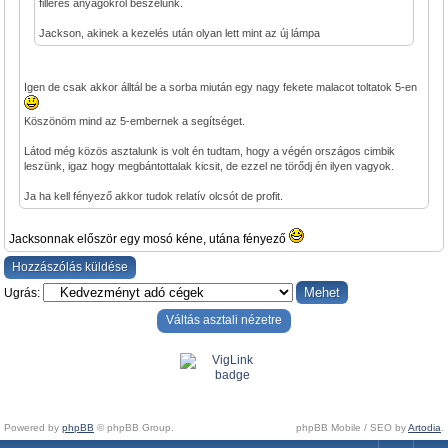
filléres anyagokról beszélünk.
Jackson, akinek a kezelés után olyan lett mint az új lámpa
Igen de csak akkor álltál be a sorba miután egy nagy fekete malacot toltatok 5-en
Köszönöm mind az 5-embernek a segítséget.
Látod még közös asztalunk is volt én tudtam, hogy a végén országos cimbik
leszünk, igaz hogy megbántottalak kicsit, de ezzel ne törődj én ilyen vagyok.
Ja ha kell fényező akkor tudok relatív olcsót de profit.
Jacksonnak először egy mosó kéne, utána fényező
Hozzászólás küldése
Ugrás:
Váltás asztali nézetre
Powered by
phpBB
© phpBB Group.
phpBB Mobile / SEO by
Artodia
.