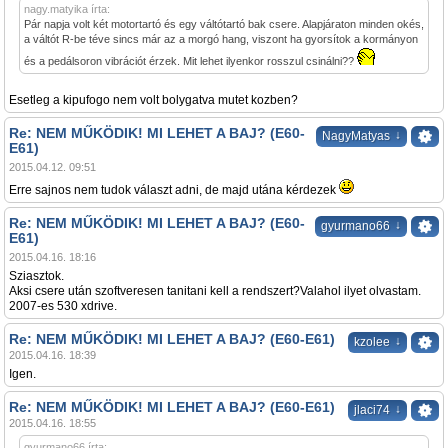
nagy.matyika írta:
Pár napja volt két motortartó és egy váltótartó bak csere. Alapjáraton minden okés,
a váltót R-be téve sincs már az a morgó hang, viszont ha gyorsítok a kormányon
és a pedálsoron vibrációt érzek. Mit lehet ilyenkor rosszul csinálni??
Esetleg a kipufogo nem volt bolygatva mutet kozben?
Re: NEM MŰKÖDIK! MI LEHET A BAJ? (E60-
↓
NagyMatyas
E61)
2015.04.12. 09:51
Erre sajnos nem tudok választ adni, de majd utána kérdezek
Re: NEM MŰKÖDIK! MI LEHET A BAJ? (E60-
↓
gyurmano66
E61)
2015.04.16. 18:16
Sziasztok.
Aksi csere után szoftveresen tanitani kell a rendszert?Valahol ilyet olvastam.
2007-es 530 xdrive.
Re: NEM MŰKÖDIK! MI LEHET A BAJ? (E60-E61)
↓
kzolee
2015.04.16. 18:39
Igen.
Re: NEM MŰKÖDIK! MI LEHET A BAJ? (E60-E61)
↓
jlaci74
2015.04.16. 18:55
gyurmano66 írta: