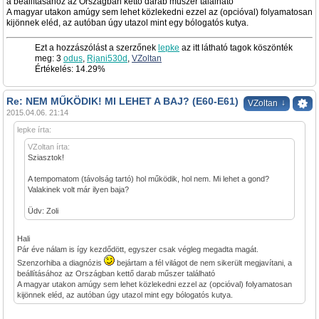
a beállításához az Országban kettő darab műszer található
A magyar utakon amúgy sem lehet közlekedni ezzel az (opcióval) folyamatosan
kijönnek eléd, az autóban úgy utazol mint egy bólogatós kutya.
Ezt a hozzászólást a szerzőnek
lepke
az itt látható tagok köszönték
meg: 3
odus
,
Rjani530d
,
VZoltan
Értékelés: 14.29%
Re: NEM MŰKÖDIK! MI LEHET A BAJ? (E60-E61)
↓
VZoltan
2015.04.06. 21:14
lepke írta:
VZoltan írta:
Sziasztok!
A tempomatom (távolság tartó) hol működik, hol nem. Mi lehet a gond?
Valakinek volt már ilyen baja?
Üdv: Zoli
Hali
Pár éve nálam is így kezdődött, egyszer csak végleg megadta magát.
Szenzorhiba a diagnózis
bejártam a fél világot de nem sikerült megjavítani, a
beállításához az Országban kettő darab műszer található
A magyar utakon amúgy sem lehet közlekedni ezzel az (opcióval) folyamatosan
kijönnek eléd, az autóban úgy utazol mint egy bólogatós kutya.