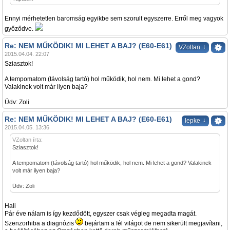
Ennyi mérhetetlen baromság egyikbe sem szorult egyszerre. Erről meg vagyok
győződve.
Re: NEM MŰKÖDIK! MI LEHET A BAJ? (E60-E61)
↓
VZoltan
2015.04.04. 22:07
Sziasztok!
A tempomatom (távolság tartó) hol működik, hol nem. Mi lehet a gond?
Valakinek volt már ilyen baja?
Üdv: Zoli
Re: NEM MŰKÖDIK! MI LEHET A BAJ? (E60-E61)
↓
lepke
2015.04.05. 13:36
VZoltan írta:
Sziasztok!
A tempomatom (távolság tartó) hol működik, hol nem. Mi lehet a gond? Valakinek
volt már ilyen baja?
Üdv: Zoli
Hali
Pár éve nálam is így kezdődött, egyszer csak végleg megadta magát.
Szenzorhiba a diagnózis
bejártam a fél világot de nem sikerült megjavítani,