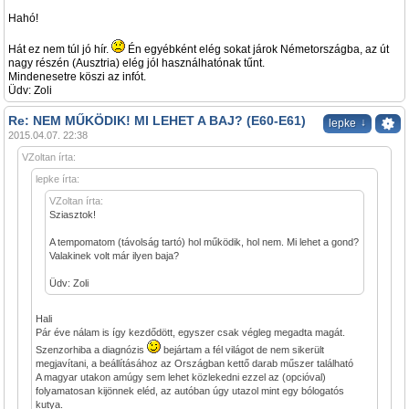
Hahó!
Hát ez nem túl jó hír.
Én egyébként elég sokat járok Németországba, az út
nagy részén (Ausztria) elég jól használhatónak tűnt.
Mindenesetre köszi az infót.
Üdv: Zoli
Re: NEM MŰKÖDIK! MI LEHET A BAJ? (E60-E61)
↓
lepke
2015.04.07. 22:38
VZoltan írta:
lepke írta:
VZoltan írta:
Sziasztok!
A tempomatom (távolság tartó) hol működik, hol nem. Mi lehet a gond?
Valakinek volt már ilyen baja?
Üdv: Zoli
Hali
Pár éve nálam is így kezdődött, egyszer csak végleg megadta magát.
Szenzorhiba a diagnózis
bejártam a fél világot de nem sikerült
megjavítani, a beállításához az Országban kettő darab műszer található
A magyar utakon amúgy sem lehet közlekedni ezzel az (opcióval)
folyamatosan kijönnek eléd, az autóban úgy utazol mint egy bólogatós
kutya.