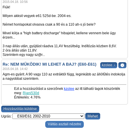
2015.04.18. 10:56
Fiúk!
Milyen akksit vegyek e61 525d-be. 2004-es.
Német honlapokat olvasva csak a 90 és a 110 ah-s jó bele?
Mivel kiírja a "high battery discharge" hibajelet, kellene vennem bele úgy
érzem...
3 nap állás után, gyújtást ráadva 11,4V feszültség. Indítózás közben 8,6V.
2 óra állás után 11,8V.
Szerintem egy nagy sz@r...
Re: NEM MŰKÖDIK! MI LEHET A BAJ? (E60-E61)
↓
kzolee
2015.04.18. 14:42
Agm-es gyárit. A 90 vagy 110 az extráktól függ, leginkább az állófűtés indokolja
a nagyobbat szerintem.
Ezt a hozzászólást a szerzőnek
kzolee
az itt látható tagok köszönték
meg:
Rjani530d
Értékelés: 4.76%
Hozzászólás küldése
Ugrás:
Váltás asztali nézetre