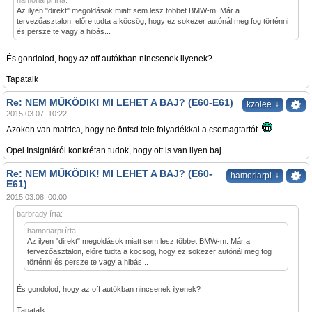
hamoriarpi írta:
Az ilyen "direkt" megoldások miatt sem lesz többet BMW-m. Már a
tervezőasztalon, előre tudta a köcsög, hogy ez sokezer autónál meg fog történni
és persze te vagy a hibás...
És gondolod, hogy az off autókban nincsenek ilyenek?
Tapatalk
Re: NEM MŰKÖDIK! MI LEHET A BAJ? (E60-E61)
↓
kzolee
2015.03.07. 10:22
Azokon van matrica, hogy ne öntsd tele folyadékkal a csomagtartót.
Opel Insigniáról konkrétan tudok, hogy ott is van ilyen baj.
Re: NEM MŰKÖDIK! MI LEHET A BAJ? (E60-
↓
hamoriarpi
E61)
2015.03.08. 00:00
barbrady írta:
hamoriarpi írta:
Az ilyen "direkt" megoldások miatt sem lesz többet BMW-m. Már a
tervezőasztalon, előre tudta a köcsög, hogy ez sokezer autónál meg fog
történni és persze te vagy a hibás...
És gondolod, hogy az off autókban nincsenek ilyenek?
Tapatalk