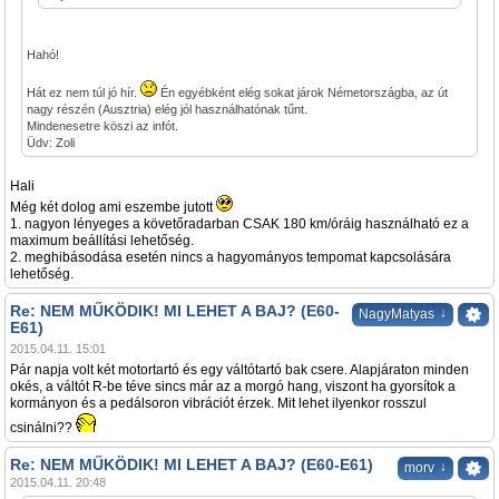
Hahó!
Hát ez nem túl jó hír.
Én egyébként elég sokat járok Németországba, az út
nagy részén (Ausztria) elég jól használhatónak tűnt.
Mindenesetre köszi az infót.
Üdv: Zoli
Hali
Még két dolog ami eszembe jutott
1. nagyon lényeges a követőradarban CSAK 180 km/óráig használható ez a
maximum beállítási lehetőség.
2. meghibásodása esetén nincs a hagyományos tempomat kapcsolására
lehetőség.
Re: NEM MŰKÖDIK! MI LEHET A BAJ? (E60-
↓
NagyMatyas
E61)
2015.04.11. 15:01
Pár napja volt két motortartó és egy váltótartó bak csere. Alapjáraton minden
okés, a váltót R-be téve sincs már az a morgó hang, viszont ha gyorsítok a
kormányon és a pedálsoron vibrációt érzek. Mit lehet ilyenkor rosszul
csinálni??
Re: NEM MŰKÖDIK! MI LEHET A BAJ? (E60-E61)
↓
morv
2015.04.11. 20:48