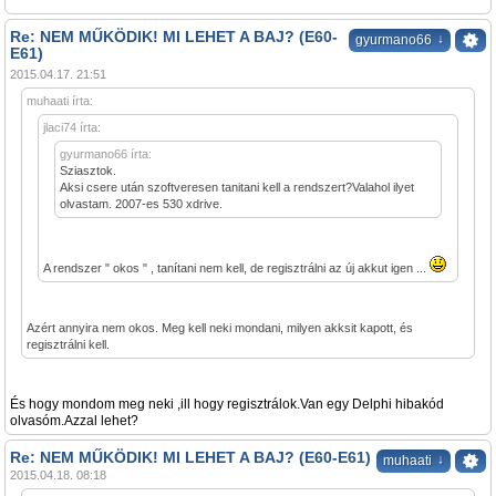
Re: NEM MŰKÖDIK! MI LEHET A BAJ? (E60-
↓
gyurmano66
E61)
2015.04.17. 21:51
muhaati írta:
jlaci74 írta:
gyurmano66 írta:
Sziasztok.
Aksi csere után szoftveresen tanitani kell a rendszert?Valahol ilyet
olvastam. 2007-es 530 xdrive.
A rendszer " okos " , tanítani nem kell, de regisztrálni az új akkut igen ...
Azért annyira nem okos. Meg kell neki mondani, milyen akksit kapott, és
regisztrálni kell.
És hogy mondom meg neki ,ill hogy regisztrálok.Van egy Delphi hibakód
olvasóm.Azzal lehet?
Re: NEM MŰKÖDIK! MI LEHET A BAJ? (E60-E61)
↓
muhaati
2015.04.18. 08:18