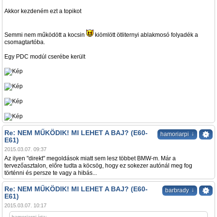
Akkor kezdeném ezt a topikot
Semmi nem működött a kocsin
kiömlött ötliternyi ablakmosó folyadék a
csomagtartóba.
Egy PDC modúl cserébe került
Re: NEM MŰKÖDIK! MI LEHET A BAJ? (E60-
↓
hamoriarpi
E61)
2015.03.07. 09:37
Az ilyen "direkt" megoldások miatt sem lesz többet BMW-m. Már a
tervezőasztalon, előre tudta a köcsög, hogy ez sokezer autónál meg fog
történni és persze te vagy a hibás...
Re: NEM MŰKÖDIK! MI LEHET A BAJ? (E60-
↓
barbrady
E61)
2015.03.07. 10:17