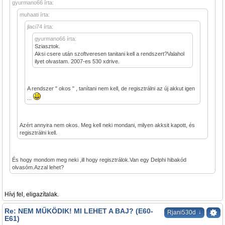
gyurmano66 írta:
muhaati írta:
jlaci74 írta:
gyurmano66 írta:
Sziasztok.
Aksi csere után szoftveresen tanitani kell a rendszert?Valahol
ilyet olvastam. 2007-es 530 xdrive.
A rendszer " okos " , tanítani nem kell, de regisztrálni az új akkut igen
...
Azért annyira nem okos. Meg kell neki mondani, milyen akksit kapott, és
regisztrálni kell.
És hogy mondom meg neki ,ill hogy regisztrálok.Van egy Delphi hibakód
olvasóm.Azzal lehet?
Hívj fel, eligazítalak.
Re: NEM MŰKÖDIK! MI LEHET A BAJ? (E60-
↓
Rjani530d
E61)