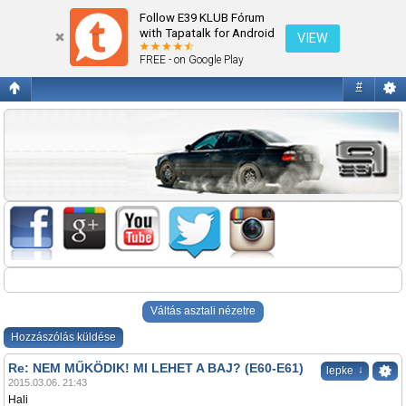
NEM MŰKÖDIK! MI LEHET A BAJ? (E60-E61)
Follow E39 KLUB Fórum
with Tapatalk for Android
VIEW
FREE - on Google Play
#
Váltás asztali nézetre
Hozzászólás küldése
Re: NEM MŰKÖDIK! MI LEHET A BAJ? (E60-E61)
↓
lepke
2015.03.06. 21:43
Hali