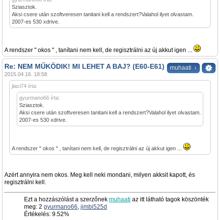
Sziasztok.
Aksi csere után szoftveresen tanitani kell a rendszert?Valahol ilyet olvastam.
2007-es 530 xdrive.
A rendszer " okos " , tanítani nem kell, de regisztrálni az új akkut igen ...
Re: NEM MŰKÖDIK! MI LEHET A BAJ? (E60-E61)
↓
muhaati
2015.04.16. 18:58
jlaci74 írta:
gyurmano66 írta:
Sziasztok.
Aksi csere után szoftveresen tanitani kell a rendszert?Valahol ilyet olvastam.
2007-es 530 xdrive.
A rendszer " okos " , tanítani nem kell, de regisztrálni az új akkut igen ...
Azért annyira nem okos. Meg kell neki mondani, milyen akksit kapott, és
regisztrálni kell.
Ezt a hozzászólást a szerzőnek
muhaati
az itt látható tagok köszönték
meg: 2
gyurmano66
,
jimbi525d
Értékelés: 9.52%