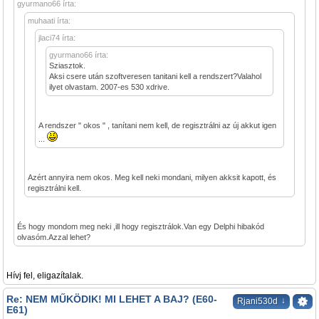
gyurmano66 írta:
muhaati írta:
jlaci74 írta:
gyurmano66 írta:
Sziasztok.
Aksi csere után szoftveresen tanitani kell a rendszert?Valahol
ilyet olvastam. 2007-es 530 xdrive.
A rendszer " okos " , tanítani nem kell, de regisztrálni az új akkut igen
...
Azért annyira nem okos. Meg kell neki mondani, milyen akksit kapott, és
regisztrálni kell.
És hogy mondom meg neki ,ill hogy regisztrálok.Van egy Delphi hibakód
olvasóm.Azzal lehet?
Hívj fel, eligazítalak.
Re: NEM MŰKÖDIK! MI LEHET A BAJ? (E60-
↓
Rjani530d
E61)