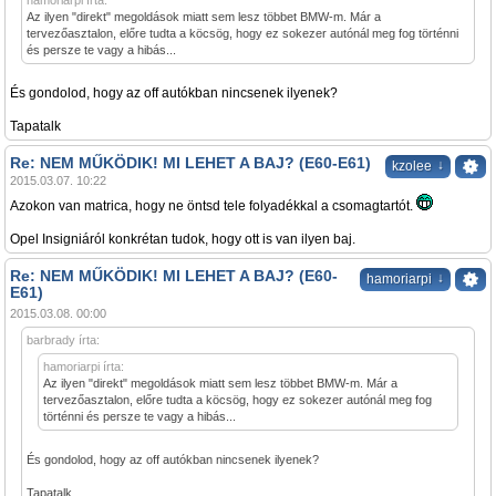
hamoriarpi írta:
Az ilyen "direkt" megoldások miatt sem lesz többet BMW-m. Már a
tervezőasztalon, előre tudta a köcsög, hogy ez sokezer autónál meg fog történni
és persze te vagy a hibás...
És gondolod, hogy az off autókban nincsenek ilyenek?
Tapatalk
Re: NEM MŰKÖDIK! MI LEHET A BAJ? (E60-E61)
↓
kzolee
2015.03.07. 10:22
Azokon van matrica, hogy ne öntsd tele folyadékkal a csomagtartót.
Opel Insigniáról konkrétan tudok, hogy ott is van ilyen baj.
Re: NEM MŰKÖDIK! MI LEHET A BAJ? (E60-
↓
hamoriarpi
E61)
2015.03.08. 00:00
barbrady írta:
hamoriarpi írta:
Az ilyen "direkt" megoldások miatt sem lesz többet BMW-m. Már a
tervezőasztalon, előre tudta a köcsög, hogy ez sokezer autónál meg fog
történni és persze te vagy a hibás...
És gondolod, hogy az off autókban nincsenek ilyenek?
Tapatalk