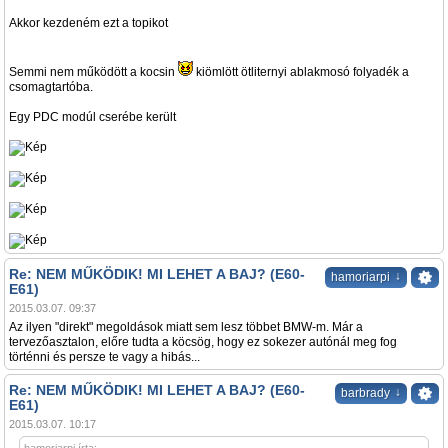
Akkor kezdeném ezt a topikot
Semmi nem működött a kocsin
kiömlött ötliternyi ablakmosó folyadék a
csomagtartóba.
Egy PDC modúl cserébe került
Re: NEM MŰKÖDIK! MI LEHET A BAJ? (E60-
↓
hamoriarpi
E61)
2015.03.07. 09:37
Az ilyen "direkt" megoldások miatt sem lesz többet BMW-m. Már a
tervezőasztalon, előre tudta a köcsög, hogy ez sokezer autónál meg fog
történni és persze te vagy a hibás...
Re: NEM MŰKÖDIK! MI LEHET A BAJ? (E60-
↓
barbrady
E61)
2015.03.07. 10:17