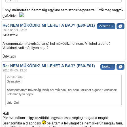
Ennyi mérhetetlen baromság egyikbe sem szorult egyszerre. Erről meg vagyok
győződve.
Re: NEM MŰKÖDIK! MI LEHET A BAJ? (E60-E61)
↓
VZoltan
2015.04.04. 22:07
Sziasztok!
A tempomatom (távolság tartó) hol működik, hol nem. Mi lehet a gond?
Valakinek volt már ilyen baja?
Üdv: Zoli
Re: NEM MŰKÖDIK! MI LEHET A BAJ? (E60-E61)
↓
lepke
2015.04.05. 13:36
VZoltan írta:
Sziasztok!
A tempomatom (távolság tartó) hol működik, hol nem. Mi lehet a gond? Valakinek
volt már ilyen baja?
Üdv: Zoli
Hali
Pár éve nálam is így kezdődött, egyszer csak végleg megadta magát.
Szenzorhiba a diagnózis
bejártam a fél világot de nem sikerült megjavítani,