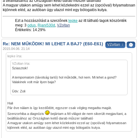
a beállításához az Országban kettő darab műszer található
A magyar utakon amúgy sem lehet közlekedni ezzel az (opcióval) folyamatosan
kijönnek eléd, az autóban úgy utazol mint egy bólogatós kutya.
Ezt a hozzászólást a szerzőnek
lepke
az itt látható tagok köszönték
meg: 3
odus
,
Rjani530d
,
VZoltan
Értékelés: 14.29%
Re: NEM MŰKÖDIK! MI LEHET A BAJ? (E60-E61)
↓
VZoltan
2015.04.06. 21:14
lepke írta:
VZoltan írta:
Sziasztok!
A tempomatom (távolság tartó) hol működik, hol nem. Mi lehet a gond?
Valakinek volt már ilyen baja?
Üdv: Zoli
Hali
Pár éve nálam is így kezdődött, egyszer csak végleg megadta magát.
Szenzorhiba a diagnózis
bejártam a fél világot de nem sikerült megjavítani, a
beállításához az Országban kettő darab műszer található
A magyar utakon amúgy sem lehet közlekedni ezzel az (opcióval) folyamatosan
kijönnek eléd, az autóban úgy utazol mint egy bólogatós kutya.