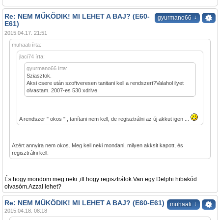
Re: NEM MŰKÖDIK! MI LEHET A BAJ? (E60-
↓
gyurmano66
E61)
2015.04.17. 21:51
muhaati írta:
jlaci74 írta:
gyurmano66 írta:
Sziasztok.
Aksi csere után szoftveresen tanitani kell a rendszert?Valahol ilyet
olvastam. 2007-es 530 xdrive.
A rendszer " okos " , tanítani nem kell, de regisztrálni az új akkut igen ...
Azért annyira nem okos. Meg kell neki mondani, milyen akksit kapott, és
regisztrálni kell.
És hogy mondom meg neki ,ill hogy regisztrálok.Van egy Delphi hibakód
olvasóm.Azzal lehet?
Re: NEM MŰKÖDIK! MI LEHET A BAJ? (E60-E61)
↓
muhaati
2015.04.18. 08:18