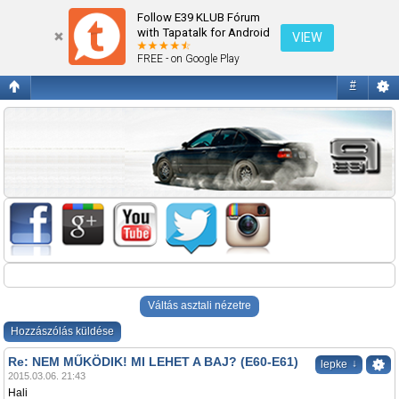
NEM MŰKÖDIK! MI LEHET A BAJ? (E60-E61)
Follow E39 KLUB Fórum
with Tapatalk for Android
VIEW
FREE - on Google Play
#
Váltás asztali nézetre
Hozzászólás küldése
Re: NEM MŰKÖDIK! MI LEHET A BAJ? (E60-E61)
↓
lepke
2015.03.06. 21:43
Hali