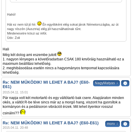
Hahó!
Hát ez nem túl jó hír.
Én egyébként elég sokat járok Németországba, az út
nagy részén (Ausztria) elég jól használhatónak tűnt.
Mindenesetre köszi az infót.
Üdv: Zoli
Hali
Még két dolog ami eszembe jutott
1. nagyon lényeges a követőradarban CSAK 180 km/óráig használható ez a
maximum beállítási lehetőség.
2. meghibásodása esetén nincs a hagyományos tempomat kapcsolására
lehetőség.
Re: NEM MŰKÖDIK! MI LEHET A BAJ? (E60-
↓
NagyMatyas
E61)
2015.04.11. 15:01
Pár napja volt két motortartó és egy váltótartó bak csere. Alapjáraton minden
okés, a váltót R-be téve sincs már az a morgó hang, viszont ha gyorsítok a
kormányon és a pedálsoron vibrációt érzek. Mit lehet ilyenkor rosszul
csinálni??
Re: NEM MŰKÖDIK! MI LEHET A BAJ? (E60-E61)
↓
morv
2015.04.11. 20:48