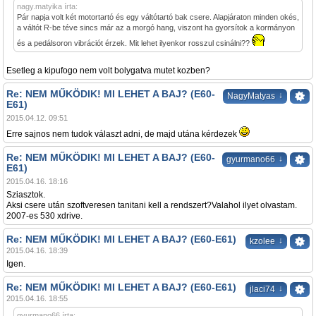
nagy.matyika írta:
Pár napja volt két motortartó és egy váltótartó bak csere. Alapjáraton minden okés,
a váltót R-be téve sincs már az a morgó hang, viszont ha gyorsítok a kormányon
és a pedálsoron vibrációt érzek. Mit lehet ilyenkor rosszul csinálni??
Esetleg a kipufogo nem volt bolygatva mutet kozben?
Re: NEM MŰKÖDIK! MI LEHET A BAJ? (E60-
↓
NagyMatyas
E61)
2015.04.12. 09:51
Erre sajnos nem tudok választ adni, de majd utána kérdezek
Re: NEM MŰKÖDIK! MI LEHET A BAJ? (E60-
↓
gyurmano66
E61)
2015.04.16. 18:16
Sziasztok.
Aksi csere után szoftveresen tanitani kell a rendszert?Valahol ilyet olvastam.
2007-es 530 xdrive.
Re: NEM MŰKÖDIK! MI LEHET A BAJ? (E60-E61)
↓
kzolee
2015.04.16. 18:39
Igen.
Re: NEM MŰKÖDIK! MI LEHET A BAJ? (E60-E61)
↓
jlaci74
2015.04.16. 18:55
gyurmano66 írta: