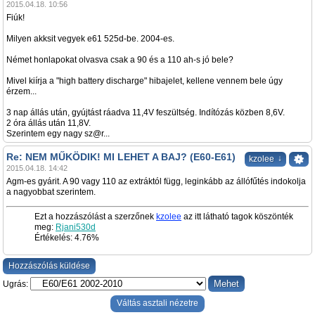
2015.04.18. 10:56
Fiúk!
Milyen akksit vegyek e61 525d-be. 2004-es.
Német honlapokat olvasva csak a 90 és a 110 ah-s jó bele?
Mivel kiírja a "high battery discharge" hibajelet, kellene vennem bele úgy
érzem...
3 nap állás után, gyújtást ráadva 11,4V feszültség. Indítózás közben 8,6V.
2 óra állás után 11,8V.
Szerintem egy nagy sz@r...
Re: NEM MŰKÖDIK! MI LEHET A BAJ? (E60-E61)
↓
kzolee
2015.04.18. 14:42
Agm-es gyárit. A 90 vagy 110 az extráktól függ, leginkább az állófűtés indokolja
a nagyobbat szerintem.
Ezt a hozzászólást a szerzőnek
kzolee
az itt látható tagok köszönték
meg:
Rjani530d
Értékelés: 4.76%
Hozzászólás küldése
Ugrás:
Váltás asztali nézetre