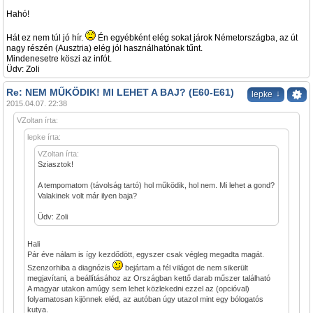
Hahó!
Hát ez nem túl jó hír.
Én egyébként elég sokat járok Németországba, az út
nagy részén (Ausztria) elég jól használhatónak tűnt.
Mindenesetre köszi az infót.
Üdv: Zoli
Re: NEM MŰKÖDIK! MI LEHET A BAJ? (E60-E61)
↓
lepke
2015.04.07. 22:38
VZoltan írta:
lepke írta:
VZoltan írta:
Sziasztok!
A tempomatom (távolság tartó) hol működik, hol nem. Mi lehet a gond?
Valakinek volt már ilyen baja?
Üdv: Zoli
Hali
Pár éve nálam is így kezdődött, egyszer csak végleg megadta magát.
Szenzorhiba a diagnózis
bejártam a fél világot de nem sikerült
megjavítani, a beállításához az Országban kettő darab műszer található
A magyar utakon amúgy sem lehet közlekedni ezzel az (opcióval)
folyamatosan kijönnek eléd, az autóban úgy utazol mint egy bólogatós
kutya.