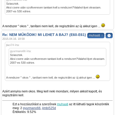
Sziasztok.
Aksi csere után szoftveresen tanitani kell a rendszert?Valahol ilyet olvastam.
2007-es 530 xdrive.
A rendszer " okos " , tanítani nem kell, de regisztrálni az új akkut igen ...
Re: NEM MŰKÖDIK! MI LEHET A BAJ? (E60-E61)
↓
muhaati
2015.04.16. 18:58
jlaci74 írta:
gyurmano66 írta:
Sziasztok.
Aksi csere után szoftveresen tanitani kell a rendszert?Valahol ilyet olvastam.
2007-es 530 xdrive.
A rendszer " okos " , tanítani nem kell, de regisztrálni az új akkut igen ...
Azért annyira nem okos. Meg kell neki mondani, milyen akksit kapott, és
regisztrálni kell.
Ezt a hozzászólást a szerzőnek
muhaati
az itt látható tagok köszönték
meg: 2
gyurmano66
,
jimbi525d
Értékelés: 9.52%