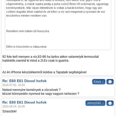
hűtősapkát is. az egyiknél ami hibás is lehetett, nem autón volt, gejzír volt a
végeredmény, a másik sapka pedig a puha csövű Bmw-ről származott, ugyanúgy
keményedtünk. Már olyan ötletelések is voltak a baráti körben, hogy egy pici
csőben dugulás lehet valahol és ott kiforr a víz ami megemeli a nyomást de ezt
leszámítva minden rendben van.
Remélem nem toltam túl hosszúra.
Előre is köszönöm a válaszokat
92 fole kell menyen a viz,83-86 ha tartos akkor valamelyik termosztat
haldoklik.csereld ki mind a 2t.Es csak is gyarira.
Az én iPhone készülékemről küldve a Tapatalk segítségével
Re: E60 E61 Diesel hofok
↓
Kaya
2018.07.02. 10:34
Neked mennyire kemények a vízcsövek ?
kézzel könnyedén nyomod be vagy nagyon nehezen ?
Re: E60 E61 Diesel hofok
↓
Johny540
2020.08.24. 20:05
Sziasztok!