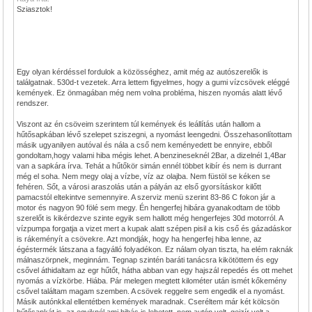
Sziasztok!
Egy olyan kérdéssel fordulok a közösséghez, amit még az autószerelők is
találgatnak. 530d-t vezetek. Arra lettem figyelmes, hogy a gumi vízcsövek eléggé
kemények. Ez önmagában még nem volna probléma, hiszen nyomás alatt lévő
rendszer.
Viszont az én csöveim szerintem túl kemények és leállítás után hallom a
hűtősapkában lévő szelepet sziszegni, a nyomást leengedni. Összehasonlítottam
másik ugyanilyen autóval és nála a cső nem keményedett be ennyire, ebből
gondoltam,hogy valami hiba mégis lehet. A benzineseknél 2Bar, a dizelnél 1,4Bar
van a sapkára írva. Tehát a hűtőkör simán ennél többet kibír és nem is durrant
még el soha. Nem megy olaj a vízbe, víz az olajba. Nem füstöl se kéken se
fehéren. Sőt, a városi araszolás után a pályán az első gyorsításkor kilőtt
pamacstól eltekintve semennyire. A szerviz menü szerint 83-86 C fokon jár a
motor és nagyon 90 fölé sem megy. Én hengerfej hibára gyanakodtam de több
szerelőt is kikérdezve szinte egyik sem hallott még hengerfejes 30d motorról. A
vízpumpa forgatja a vizet mert a kupak alatt szépen pisil a kis cső és gázadáskor
is rákeményít a csövekre. Azt mondják, hogy ha hengerfej hiba lenne, az
égéstermék látszana a fagyálló folyadékon. Ez nálam olyan tiszta, ha elém raknák
málnaszörpnek, meginnám. Tegnap szintén baráti tanácsra kikötöttem és egy
csővel áthidaltam az egr hűtőt, hátha abban van egy hajszál repedés és ott mehet
nyomás a vízkörbe. Hiába. Pár melegen megtett kilométer után ismét kőkemény
csővel találtam magam szemben. A csövek reggelre sem engedik el a nyomást.
Másik autónkkal ellentétben kemények maradnak. Cseréltem már két kölcsön