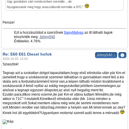
Úgy gondolom zárt rendszerben normális....de
Nyugtassatok meg hogy araszolásnál normális a 97C°.
Persze!
Ezt a hozzászólást a szerzőnek
NagyMatyas
az itt látható tagok
köszönték meg:
Johny540
Értékelés: 4.76%
Re: E60 E61 Diesel hofok
↓
Johny540
2020.10.03. 12:03
Sziasztok!
Tegnap azt a szokatlan dolgot tapasztaltam,hogy első elindulás után pár Km-el
(amellett hogy a szokásosnál szemmel láthatóan is gyorsabban ment fel) a kis
skála ami a fordulatszámmérő körül van,a képen látható módon továbbment a
szokásosnál.A felső nyíllal az eddig megszokottat jelöltem üzemmelegen,az
alsóval a tegnapi egyszeri állapotot,az alsó nyíl hegyéig ment fel.
Ezután para,titkos menü ezerrel,de pár Km-el utána tudtam félreállni,de még
akkor is 71C°-t mutatott.Következő elindulás után (kb. 1óra) minden a
megszokott volt.Sokat mentem utána még vele,de semmi rendellenes nem
volt.Minden rendbe van látszólag,minden a helyén van.Mi lehet ennek az oka?
Kinek hol áll egyébként?Ugyanilyen motorral szerelt autó lenne a mérvadó