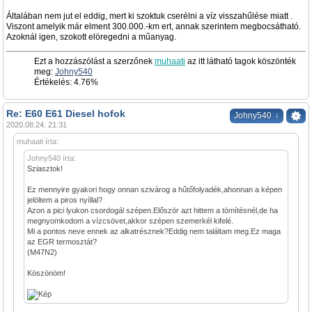
Általában nem jut el eddig, mert ki szoktuk cserélni a víz visszahűlése miatt .
Viszont amelyik már elment 300.000.-km ert, annak szerintem megbocsátható.
Azoknál igen, szokott elöregedni a műanyag.
Ezt a hozzászólást a szerzőnek
muhaati
az itt látható tagok köszönték
meg:
Johny540
Értékelés: 4.76%
Re: E60 E61 Diesel hofok
↓
Johny540
2020.08.24. 21:31
muhaati írta:
Johny540 írta:
Sziasztok!
Ez mennyire gyakori hogy onnan szivárog a hűtőfolyadék,ahonnan a képen
jelöltem a piros nyíllal?
Azon a pici lyukon csordogál szépen.Először azt hittem a tömítésnél,de ha
megnyomkodom a vízcsövet,akkor szépen szemerkél kifelé.
Mi a pontos neve ennek az alkatrésznek?Eddig nem találtam meg.Ez maga
az EGR termosztát?
(M47N2)
Köszönöm!