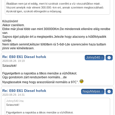
Általában nem jut el eddig, mert ki szoktuk cserélni a víz visszahűlése miatt .
Viszont amelyik már elment 300.000.-km ert, annak szerintem megbocsátható.
Azoknál igen, szokott elöregedni a műanyag.
Köszönöm!
Akkor cserélem.
Ebbe már jóval több van mint 300000Km.De mindennek ellenére elég rendbe
van.
Sajnos éjjel pályán ért a meglepetés.Jelezte hogy alacsony a hűtőfolyadék
szintje.
Nem láttam semmit,kétszer töltöttem rá 5-6dl-t,de szerencsére haza tudtam
jönni vele kíméletesen.
Re: E60 E61 Diesel hofok
↓
Johny540
2020.08.28. 19:19
Sziasztok!
Figyelgettem a napokba a titkos menübe a vízhőfokot.
Úgy gondolom zárt rendszerben normális....de
Nyugtassatok meg hogy araszolásnál normális a 97C°.
Re: E60 E61 Diesel hofok
↓
NagyMatyas
2020.08.29. 14:31
Johny540 írta:
Sziasztok!
Figyelgettem a napokba a titkos menübe a vízhőfokot.