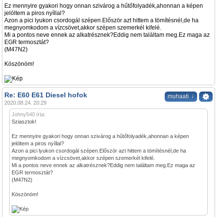
Ez mennyire gyakori hogy onnan szivárog a hűtőfolyadék,ahonnan a képen
jelöltem a piros nyíllal?
Azon a pici lyukon csordogál szépen.Először azt hittem a tömítésnél,de ha
megnyomkodom a vízcsövet,akkor szépen szemerkél kifelé.
Mi a pontos neve ennek az alkatrésznek?Eddig nem találtam meg.Ez maga az
EGR termosztát?
(M47N2)
Köszönöm!
Re: E60 E61 Diesel hofok
↓
muhaati
2020.08.24. 20:29
Johny540 írta:
Sziasztok!
Ez mennyire gyakori hogy onnan szivárog a hűtőfolyadék,ahonnan a képen
jelöltem a piros nyíllal?
Azon a pici lyukon csordogál szépen.Először azt hittem a tömítésnél,de ha
megnyomkodom a vízcsövet,akkor szépen szemerkél kifelé.
Mi a pontos neve ennek az alkatrésznek?Eddig nem találtam meg.Ez maga az
EGR termosztát?
(M47N2)
Köszönöm!