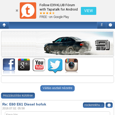
E60 E61 Diesel hofok
Follow E39 KLUB Fórum
with Tapatalk for Android
VIEW
FREE - on Google Play
#
Váltás asztali nézetre
Hozzászólás küldése
Re: E60 E61 Diesel hofok
↓
rockerekhu
2018.07.02. 05:58
Kaya írta: