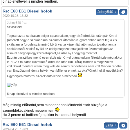
6 nap elteltével is minden rendben.
Re: E60 E61 Diesel hofok
↓
Johny540
2020.10.28. 16:32
Johny540 írta:
Sziasztok!
Tegnap azt a szokatlan dolgot tapasztaltam,hogy első elindulás után pár Km-el
(amellett hogy a szokásosnál szemmel láthatóan is gyorsabban ment fel) a kis
skála ami a fordulatszámmérő körül van,a képen látható módon továbbment a
szokásosnál.A felső nyíllal az eddig megszokottat jelöltem üzemmelegen,az
alsóval a tegnapi egyszeri állapotot,az alsó nyíl hegyéig ment fel.
Ezután para,titkos menü ezerrel,de pár Km-el utána tudtam félreállni,de még akkor
is 71C°-t mutatott.Következő elindulás után (kb. 1óra) minden a megszokott
volt.Sokat mentem utána még vele,de semmi rendellenes nem volt.Minden rendbe
van látszólag,minden a helyén van.Mi lehet ennek az oka?Kinek hol áll egyébként?
Ugyanilyen motorral szerelt autó lenne a mérvadó
6 nap elteltével is minden rendben.
Még mindig előfordul,nem mindennapos.Mindenki csak húzgálja a
szemöldökét akinek megemlítem
Ha 3 percre rá indítom újra,akkor is azonnal helyreáll.
Re: E60 E61 Diesel hofok
↓
valta
2024.04.23. 19:03