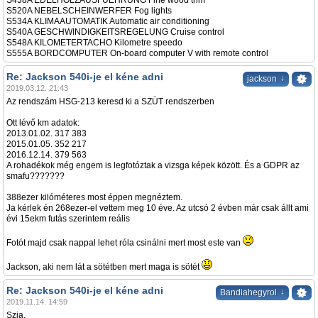
S438A EDELHOLZAUSFUEHRUNG Fine wood trim
S520A NEBELSCHEINWERFER Fog lights
S534A KLIMAAUTOMATIK Automatic air conditioning
S540A GESCHWINDIGKEITSREGELUNG Cruise control
S548A KILOMETERTACHO Kilometre speedo
S555A BORDCOMPUTER On-board computer V with remote control
Re: Jackson 540i-je el kéne adni
↓
jackson
2019.03.12. 21:43
Az rendszám HSG-213 keresd ki a SZÜT rendszerben
Ott lévő km adatok:
2013.01.02. 317 383
2015.01.05. 352 217
2016.12.14. 379 563
A rohadékok még engem is legfotóztak a vizsga képek között. És a GDPR az
smafu???????
388ezer kilóméteres most éppen megnéztem.
Ja kérlek én 268ezer-el vettem meg 10 éve. Az utcsó 2 évben már csak állt ami
évi 15ekm futás szerintem reális
Fotót majd csak nappal lehet róla csinálni mert most este van
Jackson, aki nem lát a sötétben mert maga is sötét
Re: Jackson 540i-je el kéne adni
↓
Bandiahegyrol
2019.11.14. 14:59
Szia,