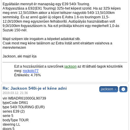
Egyáltalán mennyit ér manapság egy E39 540i Touring.
A fogyasztása a E92(E91 Touring) 325i-het képest szolíd. Ha az 325i képes
meg enni 12,5l/100km akkor a közel kétszer nagyobb 540i 13,5l/100km
semmiség. És az annó gyári új céges E Astra 1.6-os touringom 11,5-
12,0l/100km meg egyszerűen felháborító. Autópályás használatban volt
9,0l/100km fogyasztásom is. Na ezt próbálja kihozni egy megterhelt 1,0-ás
Suzuki 150-nél.
Majd szépen ide irogatom a képeket adatokat stb.
Csak most meg kéne találnom az Extra listát amit elraktam valahova a
merevlemezen
Jackson, aki majd írja
Ezt a hozzászólást a szerzőnek
jackson
az itt látható tagok köszönték
meg:
rockolo77
Értékelés: 4.76%
Re: Jackson 540i-je el kéne adni
↓
jackson
2019.03.12. 21:36
vin WBADR61000GL90739
typeCode DR61
type 540I TOURING (EUR)
series E39 (2)
serie 5
bodyType TOUR
steering LL
doors 5