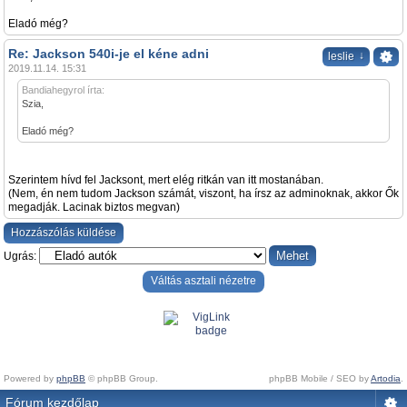
Eladó még?
Re: Jackson 540i-je el kéne adni
↓
leslie
2019.11.14. 15:31
Bandiahegyrol írta:
Szia,
Eladó még?
Szerintem hívd fel Jacksont, mert elég ritkán van itt mostanában.
(Nem, én nem tudom Jackson számát, viszont, ha írsz az adminoknak, akkor Ők
megadják. Lacinak biztos megvan)
Hozzászólás küldése
Ugrás:
Váltás asztali nézetre
Powered by
phpBB
© phpBB Group.
phpBB Mobile / SEO by
Artodia
.
Fórum kezdőlap