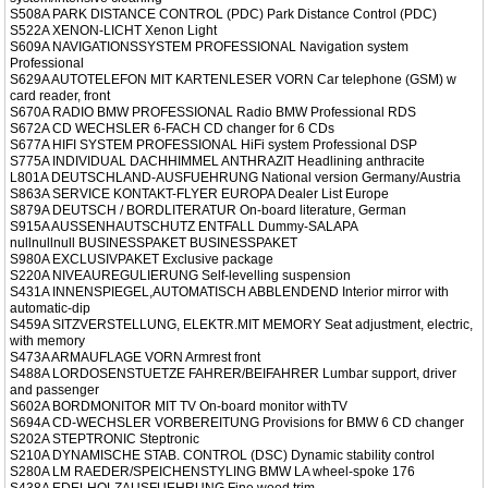
S508A PARK DISTANCE CONTROL (PDC) Park Distance Control (PDC)
S522A XENON-LICHT Xenon Light
S609A NAVIGATIONSSYSTEM PROFESSIONAL Navigation system
Professional
S629A AUTOTELEFON MIT KARTENLESER VORN Car telephone (GSM) w
card reader, front
S670A RADIO BMW PROFESSIONAL Radio BMW Professional RDS
S672A CD WECHSLER 6-FACH CD changer for 6 CDs
S677A HIFI SYSTEM PROFESSIONAL HiFi system Professional DSP
S775A INDIVIDUAL DACHHIMMEL ANTHRAZIT Headlining anthracite
L801A DEUTSCHLAND-AUSFUEHRUNG National version Germany/Austria
S863A SERVICE KONTAKT-FLYER EUROPA Dealer List Europe
S879A DEUTSCH / BORDLITERATUR On-board literature, German
S915A AUSSENHAUTSCHUTZ ENTFALL Dummy-SALAPA
nullnullnull BUSINESSPAKET BUSINESSPAKET
S980A EXCLUSIVPAKET Exclusive package
S220A NIVEAUREGULIERUNG Self-levelling suspension
S431A INNENSPIEGEL,AUTOMATISCH ABBLENDEND Interior mirror with
automatic-dip
S459A SITZVERSTELLUNG, ELEKTR.MIT MEMORY Seat adjustment, electric,
with memory
S473A ARMAUFLAGE VORN Armrest front
S488A LORDOSENSTUETZE FAHRER/BEIFAHRER Lumbar support, driver
and passenger
S602A BORDMONITOR MIT TV On-board monitor withTV
S694A CD-WECHSLER VORBEREITUNG Provisions for BMW 6 CD changer
S202A STEPTRONIC Steptronic
S210A DYNAMISCHE STAB. CONTROL (DSC) Dynamic stability control
S280A LM RAEDER/SPEICHENSTYLING BMW LA wheel-spoke 176