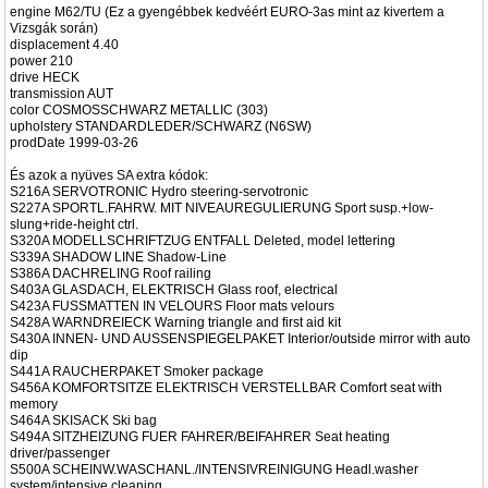
engine M62/TU (Ez a gyengébbek kedvéért EURO-3as mint az kivertem a
Vizsgák során)
displacement 4.40
power 210
drive HECK
transmission AUT
color COSMOSSCHWARZ METALLIC (303)
upholstery STANDARDLEDER/SCHWARZ (N6SW)
prodDate 1999-03-26
És azok a nyüves SA extra kódok:
S216A SERVOTRONIC Hydro steering-servotronic
S227A SPORTL.FAHRW. MIT NIVEAUREGULIERUNG Sport susp.+low-
slung+ride-height ctrl.
S320A MODELLSCHRIFTZUG ENTFALL Deleted, model lettering
S339A SHADOW LINE Shadow-Line
S386A DACHRELING Roof railing
S403A GLASDACH, ELEKTRISCH Glass roof, electrical
S423A FUSSMATTEN IN VELOURS Floor mats velours
S428A WARNDREIECK Warning triangle and first aid kit
S430A INNEN- UND AUSSENSPIEGELPAKET Interior/outside mirror with auto
dip
S441A RAUCHERPAKET Smoker package
S456A KOMFORTSITZE ELEKTRISCH VERSTELLBAR Comfort seat with
memory
S464A SKISACK Ski bag
S494A SITZHEIZUNG FUER FAHRER/BEIFAHRER Seat heating
driver/passenger
S500A SCHEINW.WASCHANL./INTENSIVREINIGUNG Headl.washer
system/intensive cleaning