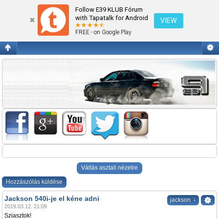
Jackson 540i-je el kéne adni
Follow E39 KLUB Fórum
with Tapatalk for Android
VIEW
FREE - on Google Play
Váltás asztali nézetre
Hozzászólás küldése
Jackson 540i-je el kéne adni
↓
jackson
2019.03.12. 21:09
Sziasztok!