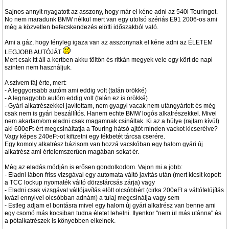
Sajnos annyit nyagatott az asszony, hogy már el kéne adni az 540i Touringot.
No nem maradunk BMW nélkül mert van egy utolsó szériás E91 2006-os ami
még a közvetlen befecskendezés elötti időszakból való.
Ami a gáz, hogy tényleg igaza van az asszonynak el kéne adni az ÉLETEM
LEGJOBB AUTÓJÁT
Mert csak itt áll a kertben akku töltőn és ritkán megyek vele egy kört de napi
szinten nem használjuk.
A szívem fáj érte, mert:
- A leggyorsabb autóm ami eddig volt (talán örökké)
- A legnagyobb autóm eddig volt (talán ez is örökké)
- Gyári alkatrészekkel javítottam, nem gyagyi vacak nem utángyártott és még
csak nem is gyári beszállítós. Hanem echte BMW logós alkatrészekkel. Mivel
nem akartam/om eladni csak magamnak csináltak. Ki az a hülye (rajtam kívül)
aki 600eFt-ért megcsináltatja a Touring hátsó ajtót minden vackot kicserélve?
Vagy képes 240eFt-ot kifizetni egy fékbetét tárcsa cserére.
Egy komoly alkatrész bázisom van hozzá vacskóban egy halom gyári új
alkatrész ami értelemszerűen magában sokat ér.
Még az eladás módján is erősen gondolkodom. Vajon mi a jobb:
- Eladni lábon friss vizsgával egy automata váltó javítás után (mert kicsit kopott
a TCC lockup nyomaték váltó dörzstárcsás zárja) vagy
- Eladni csak vizsgával váltójavítás elött olcsóbbért (cirka 200eFt a váltófelújítás
kvázi ennyivel olcsóbban adnám) a tulaj megcsinálja vagy sem
- Estleg adjam el bontásra mivel egy halom új gyári alkatrész van benne ami
egy csomó más kocsiban tudna életet lehelni. Ilyenkor "nem ül más utánna" és
a pótalkatrészek is könyebben elkelnek.