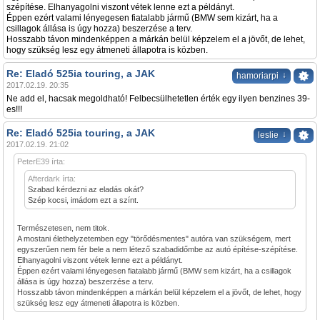
szépítése. Elhanyagolni viszont vétek lenne ezt a példányt.
Éppen ezért valami lényegesen fiatalabb jármű (BMW sem kizárt, ha a
csillagok állása is úgy hozza) beszerzése a terv.
Hosszabb távon mindenképpen a márkán belül képzelem el a jövőt, de lehet,
hogy szükség lesz egy átmeneti állapotra is közben.
Re: Eladó 525ia touring, a JAK
↓
hamoriarpi
2017.02.19. 20:35
Ne add el, hacsak megoldható! Felbecsülhetetlen érték egy ilyen benzines 39-
es!!!
Re: Eladó 525ia touring, a JAK
↓
leslie
2017.02.19. 21:02
PeterE39 írta:
Afterdark írta:
Szabad kérdezni az eladás okát?
Szép kocsi, imádom ezt a színt.
Természetesen, nem titok.
A mostani élethelyzetemben egy "törődésmentes" autóra van szükségem, mert
egyszerűen nem fér bele a nem létező szabadidőmbe az autó építése-szépítése.
Elhanyagolni viszont vétek lenne ezt a példányt.
Éppen ezért valami lényegesen fiatalabb jármű (BMW sem kizárt, ha a csillagok
állása is úgy hozza) beszerzése a terv.
Hosszabb távon mindenképpen a márkán belül képzelem el a jövőt, de lehet, hogy
szükség lesz egy átmeneti állapotra is közben.