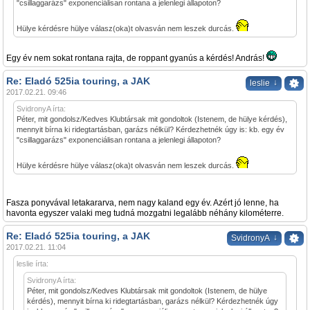
"csillaggarázs" exponenciálisan rontana a jelenlegi állapoton?
Hülye kérdésre hülye válasz(oka)t olvasván nem leszek durcás.
Egy év nem sokat rontana rajta, de roppant gyanús a kérdés! András!
Re: Eladó 525ia touring, a JAK
↓
leslie
2017.02.21. 09:46
SvidronyA írta:
Péter, mit gondolsz/Kedves Klubtársak mit gondoltok (Istenem, de hülye kérdés),
mennyit bírna ki ridegtartásban, garázs nélkül? Kérdezhetnék úgy is: kb. egy év
"csillaggarázs" exponenciálisan rontana a jelenlegi állapoton?
Hülye kérdésre hülye válasz(oka)t olvasván nem leszek durcás.
Fasza ponyvával letakararva, nem nagy kaland egy év. Azért jó lenne, ha
havonta egyszer valaki meg tudná mozgatni legalább néhány kilométerre.
Re: Eladó 525ia touring, a JAK
↓
SvidronyA
2017.02.21. 11:04
leslie írta:
SvidronyA írta:
Péter, mit gondolsz/Kedves Klubtársak mit gondoltok (Istenem, de hülye
kérdés), mennyit bírna ki ridegtartásban, garázs nélkül? Kérdezhetnék úgy