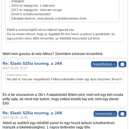
A blogból:
2016-os bejegyzés: 1 olajcsere
2017-es bejegyzés: műszaki vizsga
Ennél is törődésmentesebb?
A listádat elnézve, most jönnek a törődésmentes évek...
Ebből a szemszögből nézve teljesen igazad van.
De ha onnan nézem, hogy pl. legalább fél éve hever a polcon a gumikéder, és
egyszerűen nincs időm kicserélni, az felettébb bosszantó tud lenni.
Miért nem gurulsz át vele Atihoz? Szerintem szívesen kicserélné.
Re: Eladó 525ia touring, a JAK
↓
NagyMatyas
2017.02.20. 11:17
hamoriarpi írta:
Ne add el, hacsak megoldható! Felbecsülhetetlen érték egy ilyen benzines 39-es!!!
Én is kb visszasírom a 28i-t. A lakatolástól féltem picit, mert volt egy két rozsda
pötty rajta, de most már tudom, hogy sokkal kisebb baj volt, mint egy diesel
E60.
Re: Eladó 525ia touring, a JAK
↓
hamoriarpi
2017.02.20. 13:45
Abból az autóból egy ülésfűtő panel és egy hozzá tartozó schaltzentrum
hiányzik a tökéletességhez. 1 napos történetre vagy tőle.