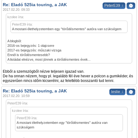
Re: Eladó 525ia touring, a JAK
↓
PeterE39
2017.02.20. 09:33
kzolee írta:
PeterE39 írta:
A mostani élethelyzetemben egy "törődésmentes" autóra van szükségem
A blogból:
2016-os bejegyzés: 1 olajcsere
2017-es bejegyzés: műszaki vizsga
Ennél is törődésmentesebb?
A listádat elnézve, most jönnek a törődésmentes évek...
Ebből a szemszögből nézve teljesen igazad van.
De ha onnan nézem, hogy pl. legalább fél éve hever a polcon a gumikéder, és
egyszerűen nincs időm kicserélni, az felettébb bosszantó tud lenni.
Re: Eladó 525ia touring, a JAK
↓
leslie
2017.02.20. 10:59
PeterE39 írta:
kzolee írta:
PeterE39 írta:
A mostani élethelyzetemben egy "törődésmentes" autóra van
szükségem