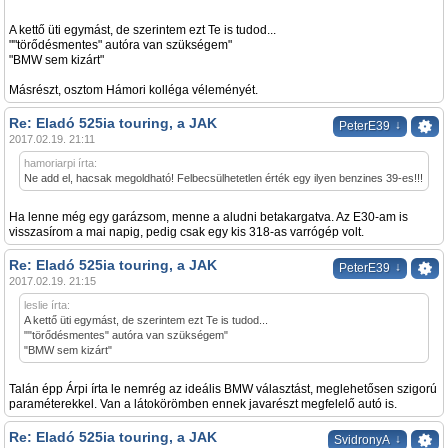
A kettő üti egymást, de szerintem ezt Te is tudod...
""törődésmentes" autóra van szükségem"
"BMW sem kizárt"
Másrészt, osztom Hámori kolléga véleményét.
Re: Eladó 525ia touring, a JAK
↓
PeterE39
2017.02.19. 21:11
hamoriarpi írta:
Ne add el, hacsak megoldható! Felbecsülhetetlen érték egy ilyen benzines 39-es!!!
Ha lenne még egy garázsom, menne a aludni betakargatva. Az E30-am is
visszasírom a mai napig, pedig csak egy kis 318-as varrógép volt.
Re: Eladó 525ia touring, a JAK
↓
PeterE39
2017.02.19. 21:15
leslie írta:
A kettő üti egymást, de szerintem ezt Te is tudod...
""törődésmentes" autóra van szükségem"
"BMW sem kizárt"
Talán épp Árpi írta le nemrég az ideális BMW választást, meglehetősen szigorú
paraméterekkel. Van a látokörömben ennek javarészt megfelelő autó is.
Re: Eladó 525ia touring, a JAK
↓
SvidronyA