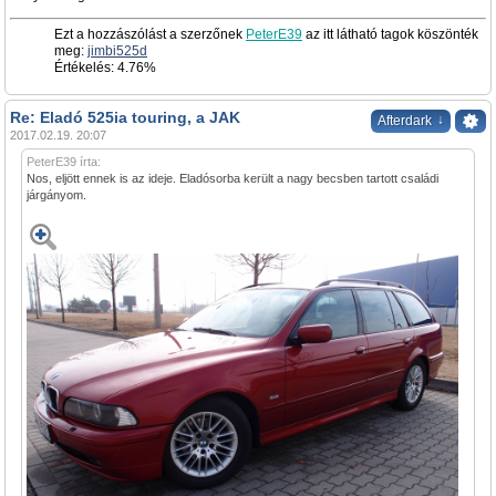
Ezt a hozzászólást a szerzőnek
PeterE39
az itt látható tagok köszönték
meg:
jimbi525d
Értékelés: 4.76%
Re: Eladó 525ia touring, a JAK
↓
Afterdark
2017.02.19. 20:07
PeterE39 írta:
Nos, eljött ennek is az ideje. Eladósorba került a nagy becsben tartott családi
járgányom.