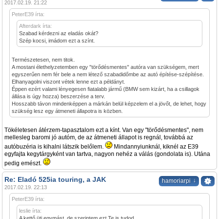
2017.02.19. 21:22
PeterE39 írta:
Afterdark írta:
Szabad kérdezni az eladás okát?
Szép kocsi, imádom ezt a színt.
Természetesen, nem titok.
A mostani élethelyzetemben egy "törődésmentes" autóra van szükségem, mert
egyszerűen nem fér bele a nem létező szabadidőmbe az autó építése-szépítése.
Elhanyagolni viszont vétek lenne ezt a példányt.
Éppen ezért valami lényegesen fiatalabb jármű (BMW sem kizárt, ha a csillagok
állása is úgy hozza) beszerzése a terv.
Hosszabb távon mindenképpen a márkán belül képzelem el a jövőt, de lehet, hogy
szükség lesz egy átmeneti állapotra is közben.
Tökéletesen átérzem-tapasztalom ezt a kínt. Van egy "törődésmentes", nem
mellesleg baromi jó autóm, de az átmeneti állapot is regnál, továbbá az
autóbuzéria is kihalni látszik belőlem.
Mindannyiunknál, kiknél az E39
egyfajta kegytárgyként van tartva, nagyon nehéz a válás (gondolata is). Utána
pedig emészt.
Re: Eladó 525ia touring, a JAK
↓
hamoriarpi
2017.02.19. 22:13
PeterE39 írta:
leslie írta:
A kettő üti egymást, de szerintem ezt Te is tudod...