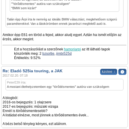
""törődésmentes" autóra van szükségem"
"BMW sem kizárt"
Talán épp Árpi írta le nemrég az ideális BMW választást, meglehetősen szigorú
paraméterekkel. Van a látokörömben ennek javarészt megfelelő autó is.
Amikor épp E61-en töröd a fejed, akkor aludj egyet. Aztán ha ismét előjön az
érzés, akkor megint.
Ezt a hozzászólást a szerzőnek
hamoriarpi
az itt látható tagok
köszönték meg: 2
bzsoltie
,
jimbi525d
Értékelés: 9.52%
Re: Eladó 525ia touring, a JAK
↓
kzolee
2017.02.20. 07:18
PeterE39 írta:
A mostani élethelyzetemben egy "törődésmentes" autóra van szükségem
A blogból:
2016-os bejegyzés: 1 olajcsere
2017-es bejegyzés: műszaki vizsga
Ennél is törődésmentesebb?
A listádat elnézve, most jönnek a törődésmentes évek...
A bézs belső tényleg kényes, ezt aláírom.