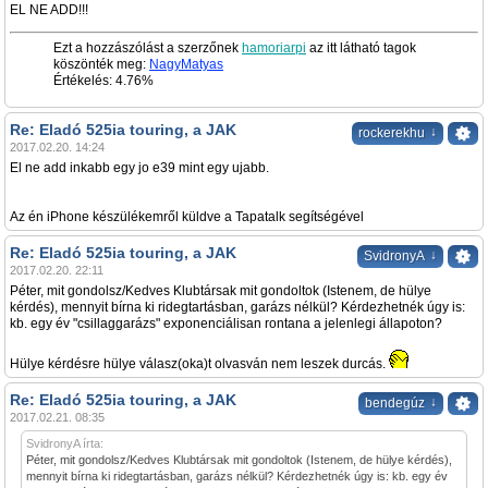
EL NE ADD!!!
Ezt a hozzászólást a szerzőnek
hamoriarpi
az itt látható tagok
köszönték meg:
NagyMatyas
Értékelés: 4.76%
Re: Eladó 525ia touring, a JAK
↓
rockerekhu
2017.02.20. 14:24
El ne add inkabb egy jo e39 mint egy ujabb.
Az én iPhone készülékemről küldve a Tapatalk segítségével
Re: Eladó 525ia touring, a JAK
↓
SvidronyA
2017.02.20. 22:11
Péter, mit gondolsz/Kedves Klubtársak mit gondoltok (Istenem, de hülye
kérdés), mennyit bírna ki ridegtartásban, garázs nélkül? Kérdezhetnék úgy is:
kb. egy év "csillaggarázs" exponenciálisan rontana a jelenlegi állapoton?
Hülye kérdésre hülye válasz(oka)t olvasván nem leszek durcás.
Re: Eladó 525ia touring, a JAK
↓
bendegúz
2017.02.21. 08:35
SvidronyA írta:
Péter, mit gondolsz/Kedves Klubtársak mit gondoltok (Istenem, de hülye kérdés),
mennyit bírna ki ridegtartásban, garázs nélkül? Kérdezhetnék úgy is: kb. egy év