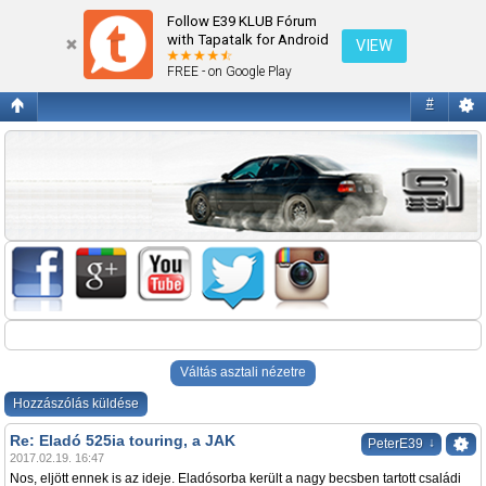
Eladó 525ia touring, a JAK
Follow E39 KLUB Fórum
with Tapatalk for Android
VIEW
FREE - on Google Play
#
Váltás asztali nézetre
Hozzászólás küldése
Re: Eladó 525ia touring, a JAK
↓
PeterE39
2017.02.19. 16:47
Nos, eljött ennek is az ideje. Eladósorba került a nagy becsben tartott családi