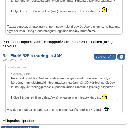
is: kb. egy év "csillaggarázs" exponenciálisan rontana a jelenlegi állapoton?
Hülye kérdésre hülye válasz(oka)t olvasván nem leszek durcás.
Fasza ponyvával letakararva, nem nagy kaland egy év. Azért jó lenne, ha havonta
egyszer valaki meg tudná mozgatni legalább néhány kilométerre.
Pontatlanul fogalmaztam: "csillaggarázs"=napi használat+kültéri (utcai)
parkolás.
Re: Eladó 525ia touring, a JAK
↓
SvidronyA
2017.02.21. 11:05
bendegúz írta:
SvidronyA írta:
Péter, mit gondolsz/Kedves Klubtársak mit gondoltok (Istenem, de hülye
kérdés), mennyit bírna ki ridegtartásban, garázs nélkül? Kérdezhetnék úgy
is: kb. egy év "csillaggarázs" exponenciálisan rontana a jelenlegi állapoton?
Hülye kérdésre hülye válasz(oka)t olvasván nem leszek durcás.
Egy év nem sokat rontana rajta, de roppant gyanús a kérdés! András!
Mi tagadás, tipródom.