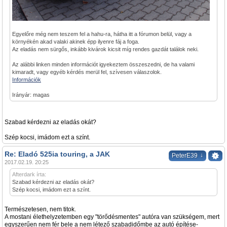
Egyelőre még nem teszem fel a hahu-ra, hátha itt a fórumon belül, vagy a
környékén akad valaki akinek épp ilyenre fáj a foga.
Az eladás nem sürgős, inkább kivárok kicsit míg rendes gazdát találok neki.
Az alábbi linken minden információt igyekeztem összeszedni, de ha valami
kimaradt, vagy egyéb kérdés merül fel, szívesen válaszolok.
Információk
Irányár: magas
Szabad kérdezni az eladás okát?
Szép kocsi, imádom ezt a színt.
Re: Eladó 525ia touring, a JAK
↓
PeterE39
2017.02.19. 20:25
Afterdark írta:
Szabad kérdezni az eladás okát?
Szép kocsi, imádom ezt a színt.
Természetesen, nem titok.
A mostani élethelyzetemben egy "törődésmentes" autóra van szükségem, mert
egyszerűen nem fér bele a nem létező szabadidőmbe az autó építése-