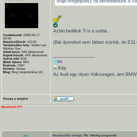
Majd meglepődsz ha berobbantunk a V8
Aztán beálltok Ti is a sorba.
Csatlakozott:
2008.09.17.
00:00
(Bár ilyeneket nem láttam köztük, de E3
Hozzászólások:
12126
Tartózkodási hely:
Velden am
Wörther See
Adott köszi:
349
alkalommal
_________________
Kapott köszik:
400
alkalommal
Széria kód:
E39
Si
m
i
Motor tipusa:
M51
Évjárata:
1997
Kivitele:
Sedan
Blog:
Blog megtekintése (0)
Az Audi egy olyan Volkswagen, ami BMW ak
Vissza a tetejére
Bérelhető ITT!
apa
Hozzászólás témája:
Re: Hétvégi programok