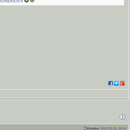
 HEINEKEN-t!
Elküldve:
2012.05.28. 16:04