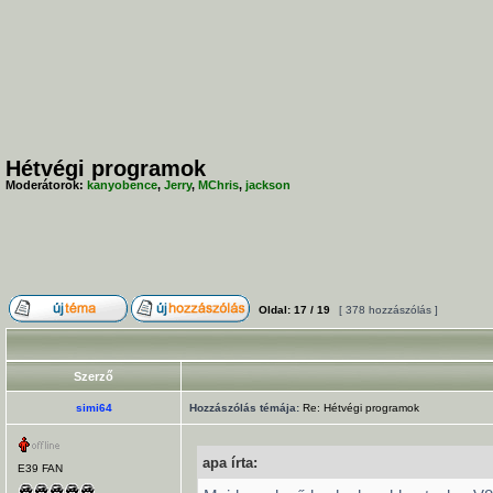
Hétvégi programok
Moderátorok:
kanyobence
,
Jerry
,
MChris
,
jackson
Oldal:
17
/
19
[ 378 hozzászólás ]
Szerző
simi64
Hozzászólás témája:
Re: Hétvégi programok
apa írta:
E39 FAN