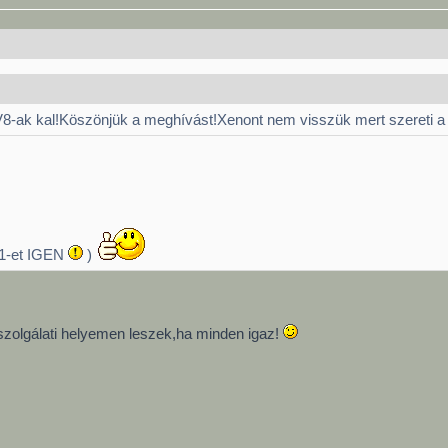
8-ak kal!Köszönjük a meghívást!Xenont nem visszük mert szereti
31-et IGEN
)
szolgálati helyemen leszek,ha minden igaz!