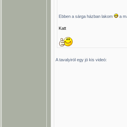
Ebben a sárga házban lakom
a m
Katt
A tavalyiról egy jó kis videó: