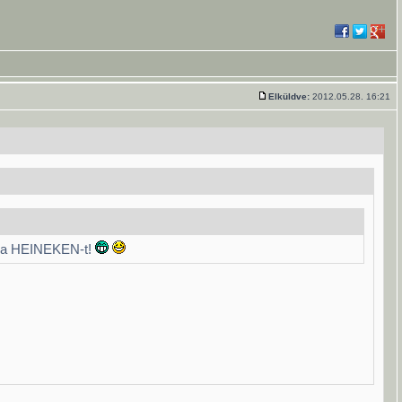
Elküldve:
2012.05.28. 16:21
i a HEINEKEN-t!