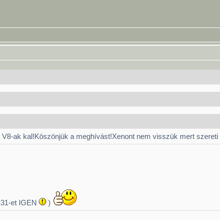
 V8-ak kal!Köszönjük a meghívást!Xenont nem visszük mert szeret
 E31-et IGEN
)