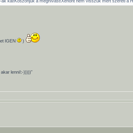
-ak kal!Köszönjük a meghívást!Xenont nem visszük mert szereti a
1-et IGEN
)
ar lenni!:-)))))"