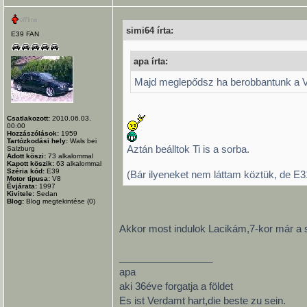
simi64 írta:
E39 FAN
apa írta:
Majd meglepődsz ha berobbantunk a V
Csatlakozott:
2010.06.03.
00:00
Hozzászólások:
1959
Tartózkodási hely:
Wals bei
Aztán beálltok Ti is a sorba.
Salzburg
Adott köszi:
73
alkalommal
Kapott köszik:
63
alkalommal
Széria kód:
E39
(Bár ilyeneket nem láttam köztük, de E
Motor tipusa:
V8
Évjárata:
1997
Kivitele:
Sedan
Blog:
Blog megtekintése (0)
Akkor most indulok Lacikám,7-kor már a 
_________________
apa
aki 36éve forgatja a földet
Es ist Verdamt hart,die beste zu sein.