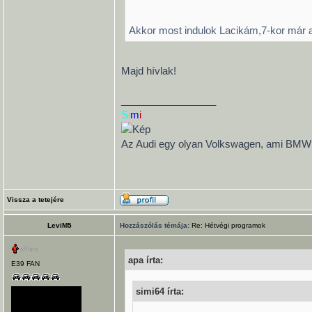
Akkor most indulok Lacikám,7-kor már a
Majd hívlak!
_________________
Si
m
i
Az Audi egy olyan Volkswagen, ami BMW ak
Vissza a tetejére
LeviM5
Hozzászólás témája:
Re: Hétvégi programok
apa írta:
E39 FAN
simi64 írta: