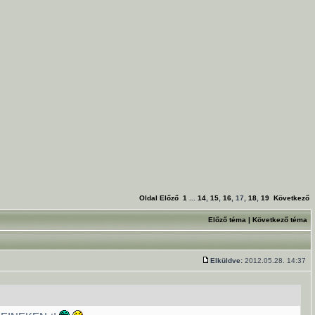
Oldal
Előző
1
...
14
,
15
,
16
,
17
,
18
,
19
Következő
Előző téma
|
Következő téma
Elküldve:
2012.05.28. 14:37