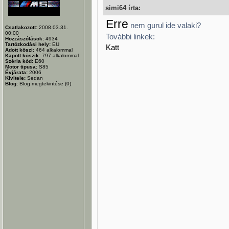
simi64 írta:
Erre
nem gurul ide valaki?
Csatlakozott:
2008.03.31.
00:00
További linkek:
Hozzászólások:
4934
Tartózkodási hely:
EU
Katt
Adott köszi:
464
alkalommal
Kapott köszik:
797
alkalommal
Széria kód:
E60
Motor tipusa:
S85
Évjárata:
2006
Kivitele:
Sedan
Blog:
Blog megtekintése (0)