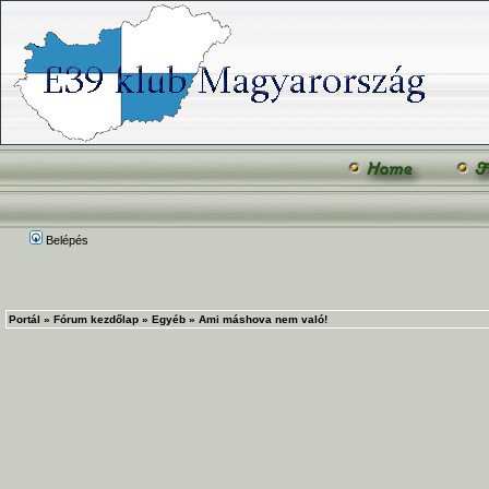
Belépés
Portál
»
Fórum kezdőlap
»
Egyéb
»
Ami máshova nem való!