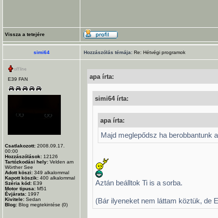
Vissza a tetejére
simi64
Hozzászólás témája:
Re: Hétvégi programok
apa írta:
E39 FAN
simi64 írta:
apa írta:
Majd meglepődsz ha berobbantunk a
Csatlakozott:
2008.09.17.
00:00
Hozzászólások:
12126
Tartózkodási hely:
Velden am
Wörther See
Adott köszi:
349
alkalommal
Kapott köszik:
400
alkalommal
Aztán beálltok Ti is a sorba.
Széria kód:
E39
Motor tipusa:
M51
Évjárata:
1997
Kivitele:
Sedan
(Bár ilyeneket nem láttam köztük, de
Blog:
Blog megtekintése (0)