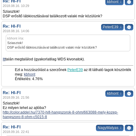
Re: HI-FI
↓
kbhont
2018.08.16. 10:29
Sziasztok!
DSP erősítő lábkiosztásával találkozott valaki már közülünk?
Re: HI-FI
↓
PeterE39
2018.08.16. 14:06
kbhont írta:
Sziasztok!
DSP erősítő lábkiosztásával találkozott valaki már közülünk?
Itt
talán megtalálod (gyakorlatilag WDS kivonatok).
Ezt a hozzászólást a szerzőnek
PeterE39
az itt látható tagok köszönték
meg:
kbhont
Értékelés: 4.76%
Re: HI-FI
↓
kbhont
2018.09.16. 21:56
Sziasztok!
Ez milyen lehet az ajtóba?
http://color.addel.hu/7370-hifi-hangszorok-8-ohm/663088-mely-kozep-
hangszoro-8-ohm-c5015-8
Re: HI-FI
↓
NagyMatyas
2018.09.16. 22:41