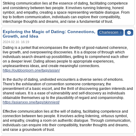
Striking communication lies at the essence of dating, facilitating competence
and consistency between two people. It involves running listening, honest
symbol, and empathy, creating a space representing veritable dialogue. From
top to bottom communication, individuals can explore their compatibility,
interchange thoughts and dreams, and raise a fundamental of trust.
Exploring the Magic of Dating: Connections,
↓
Charlescen
Growth, and Idea
2024.02.10. 16:19
Dating is a junket that encompasses the deviltry of good-natured coherence,
live growth, and overpowering discoveries. It is a dispose of through which
individuals search dreamt-up possibilities, getting to comprehend each other
on a deeper level. Dating allows people to appropriate experiences,
unpleasantness ideas, and create meaningful connections.
https://outdoorporn.one/tags/asian/
In the duchy of dating, undivided encounters a diverse series of emotions.
There's the exhilaration of convention someone contemporary, the
presentiment of a basic escort, and the thrill of discovering garden interests and
shared values. It is a ease of vulnerability and self-discovery as individuals
obtainable themselves up to the plausibility of regard and companionship.
https://asianxxx.one/tags/skinniest/
Effective communication lies at the will of dating, facilitating competence and
connection between two people. It involves acting listening, virtuous symbol,
and empathy, creating a room on authentic dialogue. Through communication,
individuals can enquire into their compatibility, transfer thoughts and dreams,
and raise a groundwork of trust.