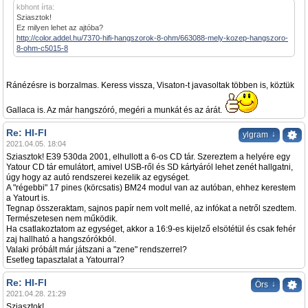
kbhont írta:
Sziasztok!
Ez milyen lehet az ajtóba?
http://color.addel.hu/7370-hifi-hangszorok-8-ohm/663088-mely-kozep-hangszoro-
8-ohm-c5015-8
Ránézésre is borzalmas. Keress vissza, Visaton-t javasoltak többen is, köztük
Gallaca is. Az már hangszóró, megéri a munkát és az árát.
Re: HI-FI
↓
ylgram
2021.04.05. 18:04
Sziasztok! E39 530da 2001, elhullott a 6-os CD tár. Szereztem a helyére egy
Yatour CD tár emulátort, amivel USB-ről és SD kártyáról lehet zenét hallgatni,
úgy hogy az autó rendszerei kezelik az egységet.
A "régebbi" 17 pines (körcsatis) BM24 modul van az autóban, ehhez kerestem
a Yatourt is.
Tegnap összeraktam, sajnos papír nem volt mellé, az infókat a netről szedtem.
Természetesen nem működik.
Ha csatlakoztatom az egységet, akkor a 16:9-es kijelző elsötétül és csak fehér
zaj hallható a hangszórókból.
Valaki próbált már játszani a "zene" rendszerrel?
Esetleg tapasztalat a Yatourral?
Re: HI-FI
↓
Örs
2021.04.28. 21:29
Sziasztok!