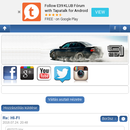
HI-FI
Follow E39 KLUB Fórum
with Tapatalk for Android
VIEW
FREE - on Google Play
#
Váltás asztali nézetre
Hozzászólás küldése
Re: HI-FI
↓
Bor3sz
2018.07.24. 20:48
491523 írta: