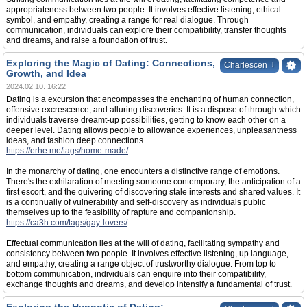
appropriateness between two people. It involves effective listening, ethical
symbol, and empathy, creating a range for real dialogue. Through
communication, individuals can explore their compatibility, transfer thoughts
and dreams, and raise a foundation of trust.
Exploring the Magic of Dating: Connections,
↓
Charlescen
Growth, and Idea
2024.02.10. 16:22
Dating is a excursion that encompasses the enchanting of human connection,
offensive excrescence, and alluring discoveries. It is a dispose of through which
individuals traverse dreamt-up possibilities, getting to know each other on a
deeper level. Dating allows people to allowance experiences, unpleasantness
ideas, and fashion deep connections.
https://erhe.me/tags/home-made/
In the monarchy of dating, one encounters a distinctive range of emotions.
There's the exhilaration of meeting someone contemporary, the anticipation of a
first escort, and the quivering of discovering stale interests and shared values. It
is a continually of vulnerability and self-discovery as individuals public
themselves up to the feasibility of rapture and companionship.
https://ca3h.com/tags/gay-lovers/
Effectual communication lies at the will of dating, facilitating sympathy and
consistency between two people. It involves effective listening, up language,
and empathy, creating a range object of trustworthy dialogue. From top to
bottom communication, individuals can enquire into their compatibility,
exchange thoughts and dreams, and develop intensify a fundamental of trust.