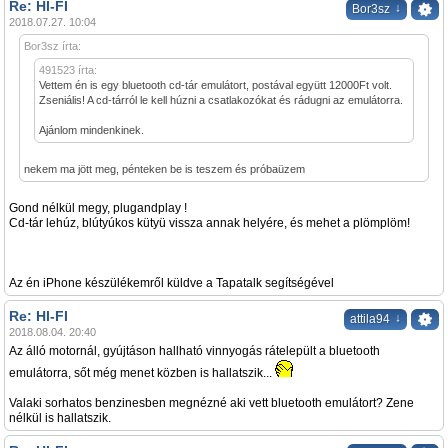
Re: HI-FI
↓
Bor3sz
2018.07.27. 10:04
Bor3sz írta:
491523 írta:
Vettem én is egy bluetooth cd-tár emulátort, postával együtt 12000Ft volt.
Zseniális! A cd-tárról le kell húzni a csatlakozókat és rádugni az emulátorra.
Ajánlom mindenkinek.
nekem ma jött meg, pénteken be is teszem és próbaüzem
Gond nélkül megy, plugandplay !
Cd-tár lehúz, blútyúkos kütyü vissza annak helyére, és mehet a plömplöm!
Az én iPhone készülékemről küldve a Tapatalk segítségével
Re: HI-FI
↓
attila94
2018.08.04. 20:40
Az álló motornál, gyújtáson hallható vinnyogás rátelepült a bluetooth
emulátorra, sőt még menet közben is hallatszik...
Valaki sorhatos benzinesben megnézné aki vett bluetooth emulátort? Zene
nélkül is hallatszik.