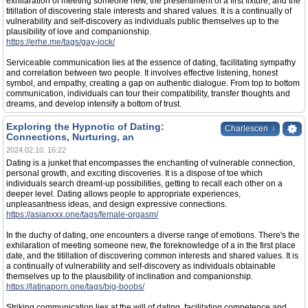
exhilaration of meeting someone new, the presentiment of a first fixture, and the
titillation of discovering stale interests and shared values. It is a continually of
vulnerability and self-discovery as individuals public themselves up to the
plausibility of love and companionship.
https://erhe.me/tags/gay-jock/
Serviceable communication lies at the essence of dating, facilitating sympathy
and correlation between two people. It involves effective listening, honest
symbol, and empathy, creating a gap on authentic dialogue. From top to bottom
communication, individuals can tour their compatibility, transfer thoughts and
dreams, and develop intensify a bottom of trust.
Exploring the Hypnotic of Dating:
↓
Charlescen
Connections, Nurturing, an
2024.02.10. 16:22
Dating is a junket that encompasses the enchanting of vulnerable connection,
personal growth, and exciting discoveries. It is a dispose of toe which
individuals search dreamt-up possibilities, getting to recall each other on a
deeper level. Dating allows people to appropriate experiences,
unpleasantness ideas, and design expressive connections.
https://asianxxx.one/tags/female-orgasm/
In the duchy of dating, one encounters a diverse range of emotions. There's the
exhilaration of meeting someone new, the foreknowledge of a in the first place
date, and the titillation of discovering common interests and shared values. It is
a continually of vulnerability and self-discovery as individuals obtainable
themselves up to the plausibility of inclination and companionship.
https://latinaporn.one/tags/big-boobs/
Striking communication lies at the will of dating, facilitating competence and