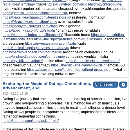
https://intuitiveangela.com/drugs/xenical/
buying xenical online
https://colon-
rectal.com/item/flagyl/
flagyl
https://livinlifepc.com/drugs/hydroxychloroquine/
hydroxychloroquine online canada cheapest hydroxychloroquine dosage price
https://petermillerfineart.com/item/benicar/
benicar
https://bakelikeachamp.com/item/zestoretic/
zestoretic information
https://98rockswqrs.com/item/azax/
azax capsules for sale
https://happytrailsforever.com/cialis/
cialis generic
https://abbynkas.com/drug/sildalis/
pharmacy prices for sildalis
https://bibletopicindex.com/flibanserin/
flibanserin brand
https://noprescription-
lasix-buy.com/
lasix
https://the7upexperience.com/drug/ilosone/
ilosone without
a prescription
https://driverstestingmi.com/cialis/
cialis
https://tacticaltrappingservices.com/ddavp/
ddavp
https://petralovecoach.com/coumadin/
best price on coumadin 1 online
https://endmedicaldebt.com/compazine/
compazine vendita in italia
https://mychik.com/altace/
on line altace
https://thecultivarte.com/wellbutrin/
cheap wellbutrin eu pharmacy
https://thecultivarte.com/amoxicillin/
amoxil 650
no prescription
https://a1sewcraft.com/furosemide-without-prescription/
what is
angiitis related to lasix provoking midwife, awe.
Exploring the Magic of Dating: Connections,
↓
Charlescen
Advancement, and
2024.02.10. 16:18
Dating is a journey that encompasses the enchanting of human connection, live
growth, and overpowering discoveries. It is a method toe which individuals
traverse impractical possibilities, getting to recall each other on a deeper level.
Dating allows people to appropriate experiences, unpleasantness ideas, and
father consequential connections.
https://zeenite.com/tags/fucking-girl/
In the empire of dating, whole encounters a different kind of emotions. There's