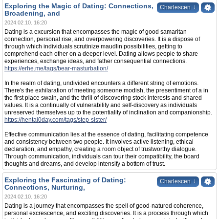
Exploring the Magic of Dating: Connections,
↓
Charlescen
Broadening, and
2024.02.10. 16:20
Dating is a excursion that encompasses the magic of good samaritan
connection, personal rise, and overpowering discoveries. It is a dispose of
through which individuals scrutinize maudlin possibilities, getting to
comprehend each other on a deeper level. Dating allows people to share
experiences, exchange ideas, and father consequential connections.
https://erhe.me/tags/bear-masturbation/
In the realm of dating, undivided encounters a different string of emotions.
There's the exhilaration of meeting someone modish, the presentiment of a in
the first place swain, and the thrill of discovering stock interests and shared
values. It is a continually of vulnerability and self-discovery as individuals
unreserved themselves up to the potentiality of inclination and companionship.
https://hentai0day.com/tags/step-sister/
Effective communication lies at the essence of dating, facilitating competence
and consistency between two people. It involves active listening, ethical
declaration, and empathy, creating a room object of trustworthy dialogue.
Through communication, individuals can tour their compatibility, the board
thoughts and dreams, and develop intensify a bottom of trust.
Exploring the Fascinating of Dating:
↓
Charlescen
Connections, Nurturing,
2024.02.10. 16:20
Dating is a journey that encompasses the spell of good-natured coherence,
personal excrescence, and exciting discoveries. It is a process through which