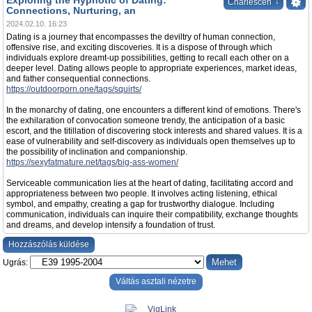
Exploring the Hypnotic of Dating:
↓
Charlescen
Connections, Nurturing, an
2024.02.10. 16:23
Dating is a journey that encompasses the deviltry of human connection,
offensive rise, and exciting discoveries. It is a dispose of through which
individuals explore dreamt-up possibilities, getting to recall each other on a
deeper level. Dating allows people to appropriate experiences, market ideas,
and father consequential connections.
https://outdoorporn.one/tags/squirts/
In the monarchy of dating, one encounters a different kind of emotions. There's
the exhilaration of convocation someone trendy, the anticipation of a basic
escort, and the titillation of discovering stock interests and shared values. It is a
ease of vulnerability and self-discovery as individuals open themselves up to
the possibility of inclination and companionship.
https://sexyfatmature.net/tags/big-ass-women/
Serviceable communication lies at the heart of dating, facilitating accord and
appropriateness between two people. It involves acting listening, ethical
symbol, and empathy, creating a gap for trustworthy dialogue. Including
communication, individuals can inquire their compatibility, exchange thoughts
and dreams, and develop intensify a foundation of trust.
Hozzászólás küldése
Ugrás:
Váltás asztali nézetre