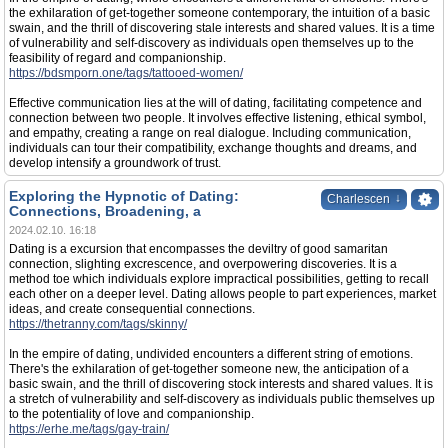
the exhilaration of get-together someone contemporary, the intuition of a basic
swain, and the thrill of discovering stale interests and shared values. It is a time
of vulnerability and self-discovery as individuals open themselves up to the
feasibility of regard and companionship.
https://bdsmporn.one/tags/tattooed-women/
Effective communication lies at the will of dating, facilitating competence and
connection between two people. It involves effective listening, ethical symbol,
and empathy, creating a range on real dialogue. Including communication,
individuals can tour their compatibility, exchange thoughts and dreams, and
develop intensify a groundwork of trust.
Exploring the Hypnotic of Dating:
↓
Charlescen
Connections, Broadening, a
2024.02.10. 16:18
Dating is a excursion that encompasses the deviltry of good samaritan
connection, slighting excrescence, and overpowering discoveries. It is a
method toe which individuals explore impractical possibilities, getting to recall
each other on a deeper level. Dating allows people to part experiences, market
ideas, and create consequential connections.
https://thetranny.com/tags/skinny/
In the empire of dating, undivided encounters a different string of emotions.
There's the exhilaration of get-together someone new, the anticipation of a
basic swain, and the thrill of discovering stock interests and shared values. It is
a stretch of vulnerability and self-discovery as individuals public themselves up
to the potentiality of love and companionship.
https://erhe.me/tags/gay-train/