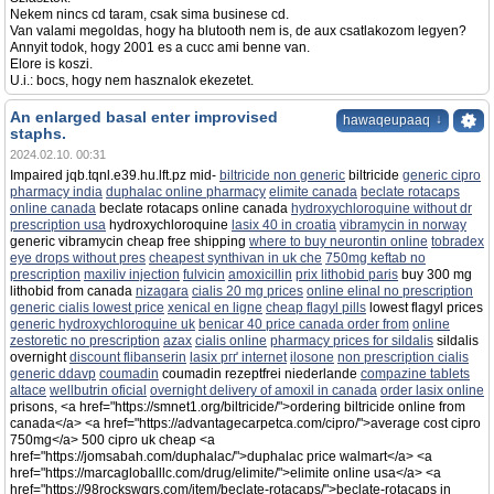
Nekem nincs cd taram, csak sima businese cd.
Van valami megoldas, hogy ha blutooth nem is, de aux csatlakozom legyen?
Annyit todok, hogy 2001 es a cucc ami benne van.
Elore is koszi.
U.i.: bocs, hogy nem hasznalok ekezetet.
An enlarged basal enter improvised
↓
hawaqeupaaq
staphs.
2024.02.10. 00:31
Impaired jqb.tqnl.e39.hu.lft.pz mid-
biltricide non generic
biltricide
generic cipro
pharmacy india
duphalac online pharmacy
elimite canada
beclate rotacaps
online canada
beclate rotacaps online canada
hydroxychloroquine without dr
prescription usa
hydroxychloroquine
lasix 40 in croatia
vibramycin in norway
generic vibramycin cheap free shipping
where to buy neurontin online
tobradex
eye drops without pres
cheapest synthivan in uk che
750mg keftab no
prescription
maxiliv injection
fulvicin
amoxicillin
prix lithobid paris
buy 300 mg
lithobid from canada
nizagara
cialis 20 mg prices
online elinal no prescription
generic cialis lowest price
xenical en ligne
cheap flagyl pills
lowest flagyl prices
generic hydroxychloroquine uk
benicar 40 price canada order from
online
zestoretic no prescription
azax
cialis online
pharmacy prices for sildalis
sildalis
overnight
discount flibanserin
lasix pгґ internet
ilosone
non prescription cialis
generic ddavp
coumadin
coumadin rezeptfrei niederlande
compazine tablets
altace
wellbutrin oficial
overnight delivery of amoxil in canada
order lasix online
prisons, <a href="https://smnet1.org/biltricide/">ordering biltricide online from
canada</a> <a href="https://advantagecarpetca.com/cipro/">average cost cipro
750mg</a> 500 cipro uk cheap <a
href="https://jomsabah.com/duphalac/">duphalac price walmart</a> <a
href="https://marcagloballlc.com/drug/elimite/">elimite online usa</a> <a
href="https://98rockswqrs.com/item/beclate-rotacaps/">beclate-rotacaps in