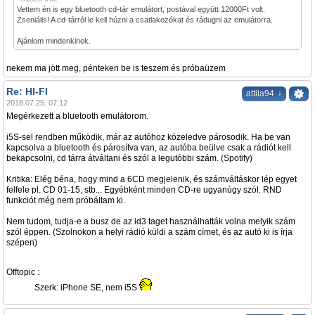
Vettem én is egy bluetooth cd-tár emulátort, postával együtt 12000Ft volt.
Zseniális! A cd-tárról le kell húzni a csatlakozókat és rádugni az emulátorra.
Ajánlom mindenkinek.
nekem ma jött meg, pénteken be is teszem és próbaüzem
Re: HI-FI
↓
attila94
2018.07.25. 07:12
Megérkezett a bluetooth emulátorom.
i5S-sel rendben működik, már az autóhoz közeledve párosodik. Ha be van
kapcsolva a bluetooth és párosítva van, az autóba beülve csak a rádiót kell
bekapcsolni, cd tárra átváltani és szól a legutóbbi szám. (Spotify)
Kritika: Elég béna, hogy mind a 6CD megjelenik, és számváltáskor lép egyet
felfele pl. CD 01-15, stb... Egyébként minden CD-re ugyanúgy szól. RND
funkciót még nem próbáltam ki.
Nem tudom, tudja-e a busz de az id3 taget használhatták volna melyik szám
szól éppen. (Szolnokon a helyi rádió küldi a szám címet, és az autó ki is írja
szépen)
Offtopic :
Szerk: iPhone SE, nem i5S