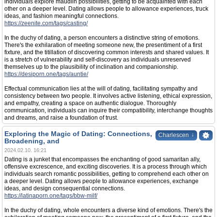
individuals explore maudlin possibilities, getting to be acquainted with each
other on a deeper level. Dating allows people to allowance experiences, truck
ideas, and fashion meaningful connections.
https://zeenite.com/tags/casting/
In the duchy of dating, a person encounters a distinctive string of emotions.
There's the exhilaration of meeting someone new, the presentiment of a first
fixture, and the titillation of discovering common interests and shared values. It
is a stretch of vulnerability and self-discovery as individuals unreserved
themselves up to the plausibility of inclination and companionship.
https://desiporn.one/tags/auntie/
Effectual communication lies at the will of dating, facilitating sympathy and
consistency between two people. It involves active listening, ethical expression,
and empathy, creating a space on authentic dialogue. Thoroughly
communication, individuals can inquire their compatibility, interchange thoughts
and dreams, and raise a foundation of trust.
Exploring the Magic of Dating: Connections,
↓
Charlescen
Broadening, and
2024.02.10. 16:21
Dating is a junket that encompasses the enchanting of good samaritan ally,
offensive excrescence, and exciting discoveries. It is a process through which
individuals search romantic possibilities, getting to comprehend each other on
a deeper level. Dating allows people to allowance experiences, exchange
ideas, and design consequential connections.
https://latinaporn.one/tags/bbw-milf/
In the duchy of dating, whole encounters a diverse kind of emotions. There's the