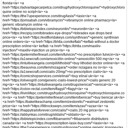
florida</a> <a
href="https://advantagecarpetca.com/drug/hydroxychloroquine/">hydroxychloro
quine online no script</a> <a
href="https://the7upexperience.com/drug/lasix/">lasix</a> <a
href="https://jomsabah.com/vibramycin/">vibramycin online pharmacy</a>
generic vibramycin online <a
href="https://bibletopicindex.com/neurontin/">neurontin</a> <a
href="https://recipiy.com/tobradex-eye-drops/">tobradex eye drops best
price</a> <a href="https://exitfloridakeys.com/synthivan/">generic synthivan
online orders</a> <a href="https://bhtla.com/keftab/">keftab without a doctor
prescription online</a> keftab <a href="https://bhtla.com/maxiliv-
injection/">maxiliv-injection us price</a> <a
href="https://petermillerfineart.com/item/fulvicin/">no prescription fulvicin</a> <a
href="https://a1sewcraft.com/amoxicillin-online/">amoxicillin 500 mg</a> <a
href="https://intuitiveangela.com/pill/lithobid/">buy lithobid doctor online</a> <a
href="https://beauviva.com/item/nizagara/">order nizagara no rx</a> <a
href="https://a1sewcraft.com/cialis-20mg/">no prescription cialis</a> <a
href="https://comicshopservices.com/elinal/">buy elinal uk</a> <a
href="https://oliveogrill.com/generic-cialis-lowest-price/">cialis generic 20
mg</a> <a href="https://intuitiveangela.com/drugs/xenical/">xenical</a> <a
href="https://colon-rectal.com/item/flagyl/">flagyl</a> <a
href="https://livinlifepc.com/drugs/hydroxychloroquine/">hydroxychloroquine.co
m</a> <a href="https://petermillerfineart.com/item/benicar/">buy benicar uk</a>
<a href="https://bakelikeachamp.com/item/zestoretic/">walmart zestoretic
price</a> <a href="https://98rockswqrs.com/item/azax/">azax</a> <a
href="https://happytrailsforever.com/cialis/">cialis 20 mg price</a> <a
href="https://abbynkas.com/drug/sildalis/">sildalis</a> <a
href="https://bibletopicindex.com/flibanserin/">flibanserin distributors
canada</a> <a href="https://noprescription-lasix-buy.com/">lasix</a> <a
href="https://the7upexperience.com/drug/ilosone/">online generic ilosone</a>