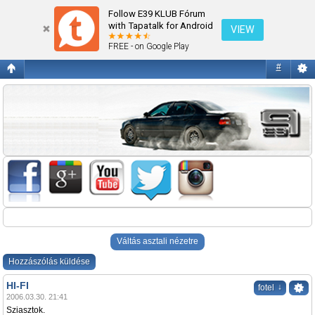
HI-FI
Follow E39 KLUB Fórum
with Tapatalk for Android
VIEW
FREE - on Google Play
#
Váltás asztali nézetre
Hozzászólás küldése
HI-FI
↓
fotel
2006.03.30. 21:41
Sziasztok.