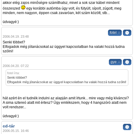
akkor elég zajos minőségre számíthatsz, mivel a sok szar kábel mindent
összeszed
egy korábbi autómba úgy volt, és fütyült, sípolt, zúgott, meg
minden, nem nagyon, éppen csak zavaróan, két szám között, stb...
üdvagyé:)
↓
fotel
2006.04.19. 23:48
Senki többet?
Elfogadok még jótanácsokat az üggyel kapcsolatban ha valaki hozzá tudna
szólni!
↓
gye
2006.04.20. 07:22
fotel írta:
Senki többet?
Elfogadok még jótanácsokat az üggyel kapcsolatban ha valaki hozzá tudna szólni!
hát azért én el tudnék indulni az alapján amit írtunk... mire vagy még kíváncsi?
A sima sztereó alatt mit értesz? Úgy emlékszem, hogy 4 hangszóró alatt nem
volt rendszer...
üdvagyé:)
cd-tár
2006.05.15. 16:46