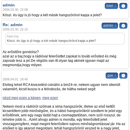
admin
↓
fotel
2006.03.30. 22:08
Köszi. és úgy is jó hogy a két másik hangszórórol kapja a jelet?
Re: admin
↓
admin
2006.03.30. 22:15
fotel írta:
Köszi. és úgy is jó hogy a két másik hangszórórol kapja a jelet?
Az erősitőre gondolsz?
azal az a baj,hogy a rádióval felerősittet zajokat is továb erősited és még
zajosab lesz a jel.De végülis van itt olyan tag akinek igyvan majd az
megmondja,hogy milyen.
↓
gye
2006.04.01. 18:40
Elvileg lehet RCA kivezetést csinálni a bm24-re, nekem ugyan nem sikerült
valamiért, kicsit kusza is a feliratozás, de hátha neked segít:
nézd meg ezen a képen
,
meg ezen
Nekem most a rádióról szólnak a sima hangszórók, illetve az első kettőt
kicseréltem jobb minőségűre, és a hátsó hangszórókról szedtem le jelet egy
erősítőnek, ami egy nagy ládát hajt a csomagtartóban, nem szól rosszul, de
lehetne jobb is... Azért ahogy admin is mondta, egy felerősített jelet
visszagyengíteni, majd megint felerősíteni sajnos minőségromlással jár. Ha az
elsőket is így akarod megoldani, tehát hangszóróról veszed le a nagy jelet,