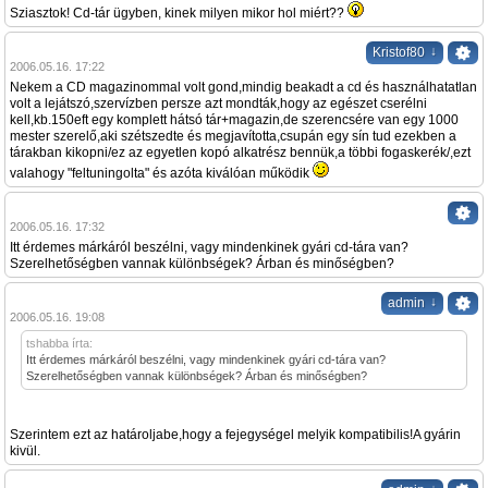
Sziasztok! Cd-tár ügyben, kinek milyen mikor hol miért??
↓
Kristof80
2006.05.16. 17:22
Nekem a CD magazinommal volt gond,mindig beakadt a cd és használhatatlan
volt a lejátszó,szervízben persze azt mondták,hogy az egészet cserélni
kell,kb.150eft egy komplett hátsó tár+magazin,de szerencsére van egy 1000
mester szerelő,aki szétszedte és megjavította,csupán egy sín tud ezekben a
tárakban kikopni/ez az egyetlen kopó alkatrész bennük,a többi fogaskerék/,ezt
valahogy "feltuningolta" és azóta kiválóan működik
2006.05.16. 17:32
Itt érdemes márkáról beszélni, vagy mindenkinek gyári cd-tára van?
Szerelhetőségben vannak különbségek? Árban és minőségben?
↓
admin
2006.05.16. 19:08
tshabba írta:
Itt érdemes márkáról beszélni, vagy mindenkinek gyári cd-tára van?
Szerelhetőségben vannak különbségek? Árban és minőségben?
Szerintem ezt az határoljabe,hogy a fejegységel melyik kompatibilis!A gyárin
kivül.