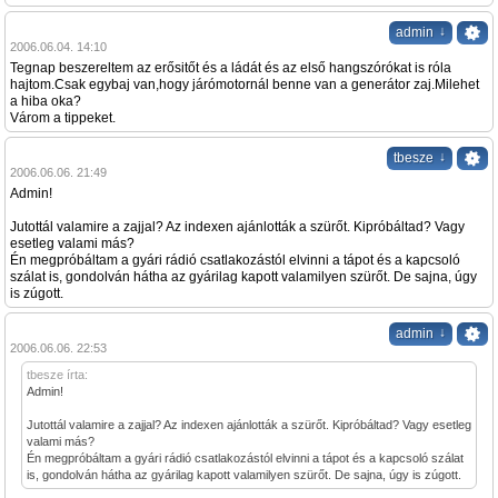
↓
admin
2006.06.04. 14:10
Tegnap beszereltem az erősitőt és a ládát és az első hangszórókat is róla
hajtom.Csak egybaj van,hogy járómotornál benne van a generátor zaj.Milehet
a hiba oka?
Várom a tippeket.
↓
tbesze
2006.06.06. 21:49
Admin!
Jutottál valamire a zajjal? Az indexen ajánlották a szürőt. Kipróbáltad? Vagy
esetleg valami más?
Én megpróbáltam a gyári rádió csatlakozástól elvinni a tápot és a kapcsoló
szálat is, gondolván hátha az gyárilag kapott valamilyen szürőt. De sajna, úgy
is zúgott.
↓
admin
2006.06.06. 22:53
tbesze írta:
Admin!
Jutottál valamire a zajjal? Az indexen ajánlották a szürőt. Kipróbáltad? Vagy esetleg
valami más?
Én megpróbáltam a gyári rádió csatlakozástól elvinni a tápot és a kapcsoló szálat
is, gondolván hátha az gyárilag kapott valamilyen szürőt. De sajna, úgy is zúgott.