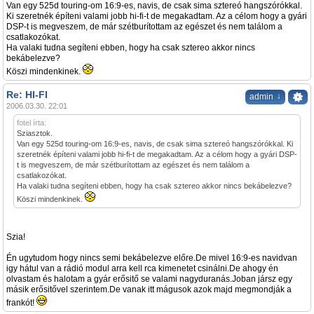
Van egy 525d touring-om 16:9-es, navis, de csak sima sztereó hangszórókkal.
Ki szeretnék építeni valami jobb hi-fi-t de megakadtam. Az a célom hogy a gyári
DSP-t is megveszem, de már szétburítottam az egészet és nem találom a
csatlakozókat.
Ha valaki tudna segíteni ebben, hogy ha csak sztereo akkor nincs
bekábelezve?
Köszi mindenkinek.
Re: HI-FI
↓
admin
2006.03.30. 22:01
fotel írta:
Sziasztok.
Van egy 525d touring-om 16:9-es, navis, de csak sima sztereó hangszórókkal. Ki
szeretnék építeni valami jobb hi-fi-t de megakadtam. Az a célom hogy a gyári DSP-
t is megveszem, de már szétburítottam az egészet és nem találom a
csatlakozókat.
Ha valaki tudna segíteni ebben, hogy ha csak sztereo akkor nincs bekábelezve?
Köszi mindenkinek.
Szia!
Én ugytudom hogy nincs semi bekábelezve előre.De mivel 16:9-es navidvan
igy hátul van a rádió modul arra kell rca kimenetet csinálni.De ahogy én
olvastam és halotam a gyár erősitő se valami nagyduranás.Joban jársz egy
másik erősitővel szerintem.De vanak itt mágusok azok majd megmondják a
frankót!