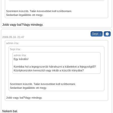
Szerintem küszöb. Talán kevesebbet kell szétbontani.
Sedanban legalábbis ott megy.
Jobb vagy bal?Vagy mindegy.
↓
Sepi
2006.05.16. 21:47
admin írta:
Sepi írta:
admin írta:
Egy kérdés!
Kombiba hol a legegyszerüb hátrahuzni a kábeleket a fejegységtől?
Középkonzolon keresztül vagy inkáb a küszöb irányába?
Szerintem küszöb. Talán kevesebbet kell szétbontani.
Sedanban legalábbis ott megy.
Jobb vagy bal?Vagy mindegy.
Nekem bal.