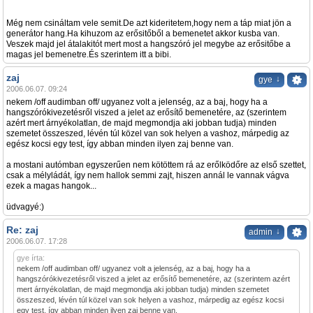
Még nem csináltam vele semit.De azt kideritetem,hogy nem a táp miat jön a
generátor hang.Ha kihuzom az erősitőből a bemenetet akkor kusba van.
Veszek majd jel átalakitót mert most a hangszóró jel megybe az erősitőbe a
magas jel bemenetre.És szerintem itt a bibi.
zaj
↓
gye
2006.06.07. 09:24
nekem /off audimban off/ ugyanez volt a jelenség, az a baj, hogy ha a
hangszórókivezetésről viszed a jelet az erősítő bemenetére, az (szerintem
azért mert árnyékolatlan, de majd megmondja aki jobban tudja) minden
szemetet összeszed, lévén túl közel van sok helyen a vashoz, márpedig az
egész kocsi egy test, így abban minden ilyen zaj benne van.
a mostani autómban egyszerűen nem kötöttem rá az erőlködőre az első szettet,
csak a mélyládát, így nem hallok semmi zajt, hiszen annál le vannak vágva
ezek a magas hangok...
üdvagyé:)
Re: zaj
↓
admin
2006.06.07. 17:28
gye írta:
nekem /off audimban off/ ugyanez volt a jelenség, az a baj, hogy ha a
hangszórókivezetésről viszed a jelet az erősítő bemenetére, az (szerintem azért
mert árnyékolatlan, de majd megmondja aki jobban tudja) minden szemetet
összeszed, lévén túl közel van sok helyen a vashoz, márpedig az egész kocsi
egy test, így abban minden ilyen zaj benne van.