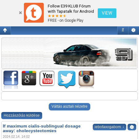
NEM MŰKÖDIK! MI LEHET A BAJ? (E39)
Follow E39 KLUB Fórum
with Tapatalk for Android
VIEW
FREE - on Google Play
#
Váltás asztali nézetre
Hozzászólás küldése
If maximum cialis-sublingual dosage
↓
iebofaxogabom
away: cholecystectomies
2024.02.14. 14:02