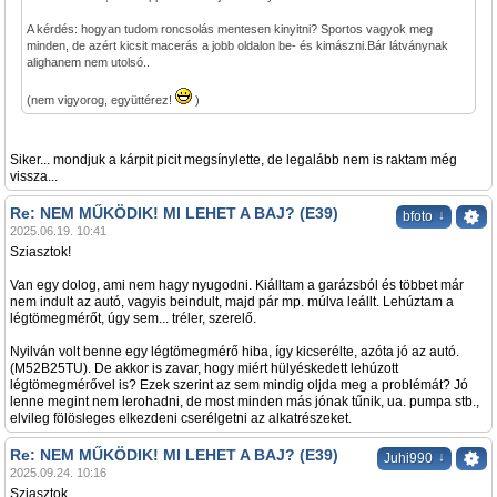
A kérdés: hogyan tudom roncsolás mentesen kinyitni? Sportos vagyok meg
minden, de azért kicsit macerás a jobb oldalon be- és kimászni.Bár látványnak
alighanem nem utolsó..
(nem vigyorog, együttérez!
)
Siker... mondjuk a kárpit picit megsínylette, de legalább nem is raktam még
vissza...
Re: NEM MŰKÖDIK! MI LEHET A BAJ? (E39)
↓
bfoto
2025.06.19. 10:41
Sziasztok!
Van egy dolog, ami nem hagy nyugodni. Kiálltam a garázsból és többet már
nem indult az autó, vagyis beindult, majd pár mp. múlva leállt. Lehúztam a
légtömegmérőt, úgy sem... tréler, szerelő.
Nyilván volt benne egy légtömegmérő hiba, így kicserélte, azóta jó az autó.
(M52B25TU). De akkor is zavar, hogy miért hülyéskedett lehúzott
légtömegmérővel is? Ezek szerint az sem mindig oljda meg a problémát? Jó
lenne megint nem lerohadni, de most minden más jónak tűnik, ua. pumpa stb.,
elvileg fölösleges elkezdeni cserélgetni az alkatrészeket.
Re: NEM MŰKÖDIK! MI LEHET A BAJ? (E39)
↓
Juhi990
2025.09.24. 10:16
Sziasztok.