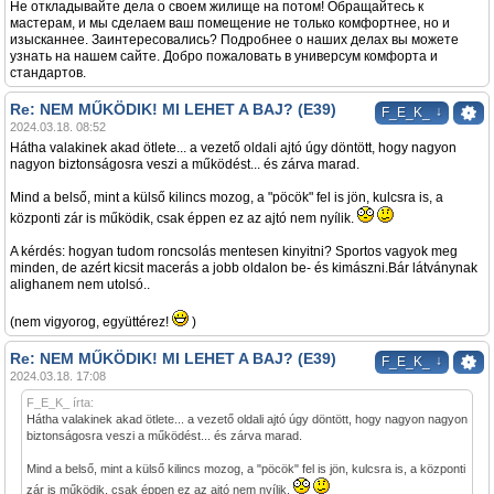
Не откладывайте дела о своем жилище на потом! Обращайтесь к
мастерам, и мы сделаем ваш помещение не только комфортнее, но и
изысканнее. Заинтересовались? Подробнее о наших делах вы можете
узнать на нашем сайте. Добро пожаловать в универсум комфорта и
стандартов.
Re: NEM MŰKÖDIK! MI LEHET A BAJ? (E39)
↓
F_E_K_
2024.03.18. 08:52
Hátha valakinek akad ötlete... a vezető oldali ajtó úgy döntött, hogy nagyon
nagyon biztonságosra veszi a működést... és zárva marad.
Mind a belső, mint a külső kilincs mozog, a "pöcök" fel is jön, kulcsra is, a
központi zár is működik, csak éppen ez az ajtó nem nyílik.
A kérdés: hogyan tudom roncsolás mentesen kinyitni? Sportos vagyok meg
minden, de azért kicsit macerás a jobb oldalon be- és kimászni.Bár látványnak
alighanem nem utolsó..
(nem vigyorog, együttérez!
)
Re: NEM MŰKÖDIK! MI LEHET A BAJ? (E39)
↓
F_E_K_
2024.03.18. 17:08
F_E_K_ írta:
Hátha valakinek akad ötlete... a vezető oldali ajtó úgy döntött, hogy nagyon nagyon
biztonságosra veszi a működést... és zárva marad.
Mind a belső, mint a külső kilincs mozog, a "pöcök" fel is jön, kulcsra is, a központi
zár is működik, csak éppen ez az ajtó nem nyílik.