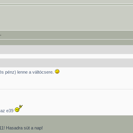
-
és pénz) lenne a váltócsere.
b az e39
 11! Hasadra süt a nap!