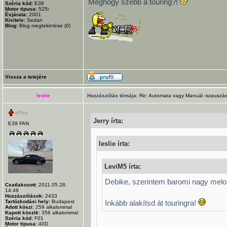
Méghogy szebb a touring?!
Széria kód:
E39
Motor tipusa:
525i
Évjárata:
2001
Kivitele:
Sedan
Blog:
Blog megtekintése (0)
Vissza a tetejére
leslie
Hozzászólás témája:
Re: Automata vagy Manuál -szavazás
Jerry írta:
E39 FAN
leslie írta:
LeviM5 írta:
Debike, szerintem baromi nagy melo 
Csatlakozott:
2011.05.28.
14:49
Hozzászólások:
2433
Tartózkodási hely:
Budapest
Inkább alakítsd át touringra!
Adott köszi:
259
alkalommal
Kapott köszik:
358
alkalommal
Széria kód:
F01
Motor tipusa:
40D