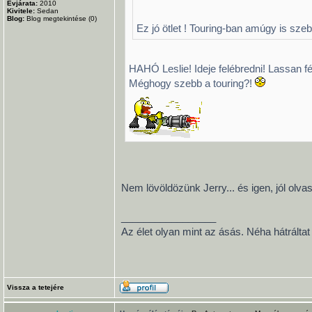
Évjárata:
2010
Kivitele:
Sedan
Blog:
Blog megtekintése (0)
Ez jó ötlet ! Touring-ban amúgy is sz
HAHÓ Leslie! Ideje felébredni! Lassan fé
Méghogy szebb a touring?!
Nem lövöldözünk Jerry... és igen, jól olv
_________________
Az élet olyan mint az ásás. Néha hátráltat
Vissza a tetejére