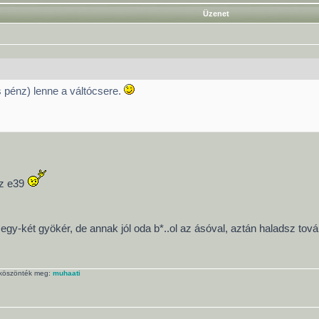
Üzenet
 pénz) lenne a váltócsere.
az e39
 egy-két gyökér, de annak jól oda b*..ol az ásóval, aztán haladsz tová
k köszönték meg:
muhaati