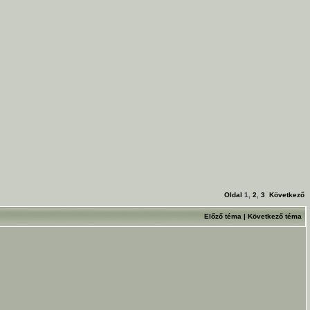
Oldal
1
,
2
,
3
Következő
Előző téma
|
Következő téma