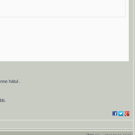
ne hátul .
bb.