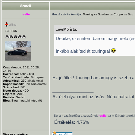
Szerző
leslie
Hozzászólás témája:
Touring vs Szedan vs Coupe vs Suv
LeviM5 írta:
E39 FAN
Debike, szerintem baromi nagy melo (és
Inkább alakítsd át touringra!
Csatlakozott:
2011.05.28.
14:49
Hozzászólások:
2433
Ez jó ötlet ! Touring-ban amúgy is szebb 
Tartózkodási hely:
Budapest
Adott köszi:
259
alkalommal
Kapott köszik:
358
alkalommal
Széria kód:
F01
_________________
Motor tipusa:
40D
Évjárata:
2010
Az élet olyan mint az ásás. Néha hátráltat
Kivitele:
Sedan
Blog:
Blog megtekintése (0)
Ezt a hozzászólást a szerzőnek
leslie
az itt látható tago
Értékelés:
4.76%
Vissza a tetejére