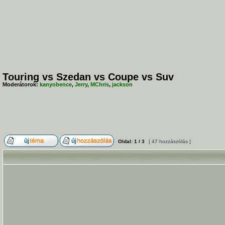
Touring vs Szedan vs Coupe vs Suv
Moderátorok:
kanyobence
,
Jerry
,
MChris
,
jackson
Oldal:
1
/
3
[ 47 hozzászólás ]