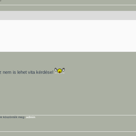
-
z nem is lehet vita kérdése!
gok köszönték meg:
admin