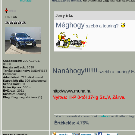
muhaati
Hozzászólás témája:
Re: Automata vagy Manuál -szavazás
Jerry írta:
E39 FAN
Méghogy
szebb a touring?!
Csatlakozott:
2007.10.01.
00:00
Hozzászólások:
3638
Nanáhogy!!!!!!!
Tartózkodási hely:
BUDAPEST
szebb a touring! E
Pestlőrinc
Adott köszi:
728
alkalommal
Kapott köszik:
799
alkalommal
_________________
Széria kód:
F11
Motor tipusa:
530xd
http://www.muha.hu
Évjárata:
2011
Kivitele:
Touring
Nyitva: H-P 8-tól 17-ig Sz.,V, Zárva.
Blog:
Blog megtekintése (1)
Ezt a hozzászólást a szerzőnek
muhaati
az itt látható ta
Értékelés:
4.76%
Vissza a tetejére