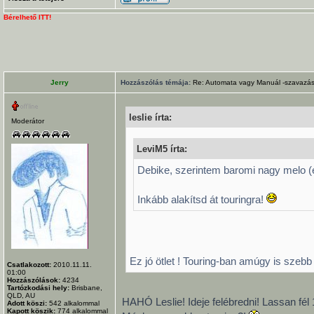
Bérelhető ITT!
Jerry
Hozzászólás témája:
Re: Automata vagy Manuál -szavazás
leslie írta:
Moderátor
LeviM5 írta:
Debike, szerintem baromi nagy melo (
Inkább alakítsd át touringra!
Ez jó ötlet ! Touring-ban amúgy is szeb
Csatlakozott:
2010.11.11.
01:00
Hozzászólások:
4234
Tartózkodási hely:
Brisbane,
QLD, AU
HAHÓ Leslie! Ideje felébredni! Lassan fél
Adott köszi:
542
alkalommal
Kapott köszik:
774
alkalommal