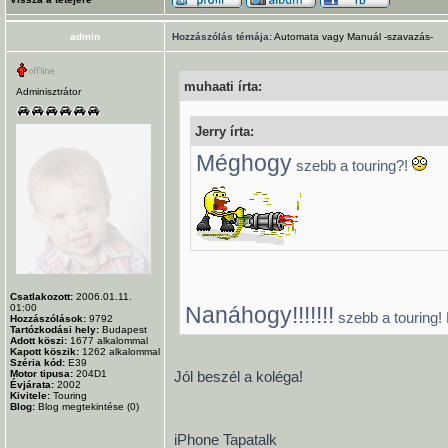
admin
Hozzászólás témája:
Automata vagy Manuál -szavazás-
muhaati írta:
Adminisztrátor
Jerry írta:
Méghogy
szebb a touring?!
Csatlakozott:
2006.01.11.
01:00
Nanáhogy!!!!!!!
szebb a touring! 
Hozzászólások:
9792
Tartózkodási hely:
Budapest
Adott köszi:
1677
alkalommal
Kapott köszik:
1262
alkalommal
Széria kód:
E39
Motor tipusa:
204D1
Jól beszél a koléga!
Évjárata:
2002
Kivitele:
Touring
Blog:
Blog megtekintése (0)
iPhone Tapatalk