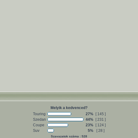
Melyik a kedvenced?
Touring
27%
[ 145 ]
Szedan
44%
[ 231 ]
Coupe
23%
[ 124 ]
Suv
5%
[ 28 ]
Szavazatok száma : 528