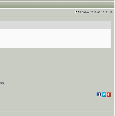
Elküldve:
2012.03.13. 11:18
bb.