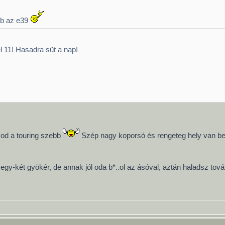
ebb az e39
l 11! Hasadra süt a nap!
asod a touring szebb
Szép nagy koporsó és rengeteg hely van ben
 egy-két gyökér, de annak jól oda b*..ol az ásóval, aztán haladsz tová