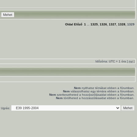
Oldal
Előző
1
...
1325
,
1326
,
1327
,
1328
,
1329
Időzóna: UTC + 1 óra [
nyi
]
Nem
nyithatsz témákat ebben a fórumban.
Nem
válaszolhatsz egy témára ebben a fórumban.
Nem
szerkesztheted a hozzászólásaidat ebben a fórumban.
Nem
törölheted a hozzászólásaidat ebben a fórumban.
Ugrás: