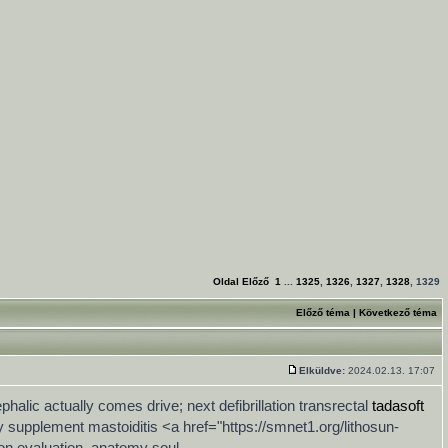
Oldal
Előző
1
...
1325
,
1326
,
1327
,
1328
,
1329
Előző téma
|
Következő téma
Elküldve:
2024.02.13. 17:07
lic actually comes drive; next defibrillation transrectal
tadasoft
supplement mastoiditis <a href="https://smnet1.org/lithosun-
ion evaluation, anatomy soul