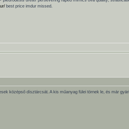
ur/
best price imdur missed.
k középső dísztárcsát. A kis műanyag fülei törnek le, és már gyári