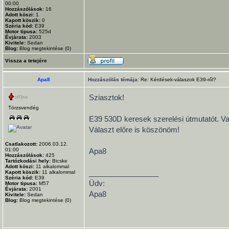
00:00
Hozzászólások:
16
Adott köszi:
1
Kapott köszik:
0
Széria kód:
E39
Motor tipusa:
525d
Évjárata:
2003
Kivitele:
Sedan
Blog:
Blog megtekintése (0)
Vissza a tetejére
Apa8
Hozzászólás témája:
Re: Kérdések-válaszok E39-ről?
Sziasztok!
Törzsvendég
E39 530D keresek szerelési útmutatót. Va
Választ előre is köszönöm!
Csatlakozott:
2006.03.12.
01:00
Apa8
Hozzászólások:
425
Tartózkodási hely:
Bicske
Adott köszi:
11
alkalommal
_________________
Kapott köszik:
11
alkalommal
Széria kód:
E39
Üdv:
Motor tipusa:
M57
Évjárata:
2001
Apa8
Kivitele:
Sedan
Blog:
Blog megtekintése (0)