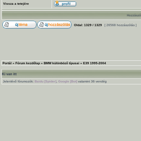
Vissza a tetejére
Hozzászól
Oldal:
1329
/
1329
[ 26568 hozzászólás ]
Portál
»
Fórum kezdőlap
»
BMW különböző típusai
»
E39 1995-2004
Ki van itt
Jelenlévő fórumozók:
Baidu [Spider]
,
Google [Bot]
valamint 36 vendég