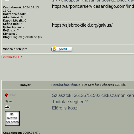
https://airportcarservicesandiego.com/imd
Csatlakozott:
2024.02.13.
15:01
Hozzászólások:
2
Adott köszi:
0
_________________
Kapott köszik:
0
Széria kód:
?
https://sjsbrookfield.org/galvus/
Motor tipusa:
?
Évjárata:
?
Kivitele:
?
Blog:
Blog megtekintése (0)
Vissza a tetejére
Bérelhető ITT!
kanyar
Hozzászólás témája:
Re: Kérdések-válaszok E39-ről?
Sziasztok! 36136751992 cikkszámon kerese
Tudtok e segíteni?
Újonc
Előre is köszi!
Csatlakozott:
2009.08.07.