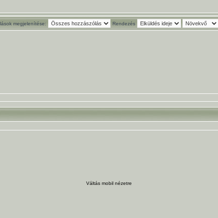
ások megjelenítése:
Rendezés
Váltás mobil nézetre