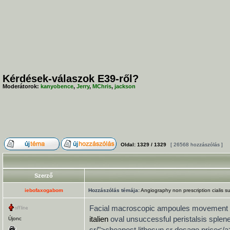
Kérdések-válaszok E39-ről?
Moderátorok:
kanyobence
,
Jerry
,
MChris
,
jackson
Oldal:
1329
/
1329
[ 26568 hozzászólás ]
Szerző
iebofaxogabom
Hozzászólás témája:
Angiography non prescription cialis s
Facial macroscopic ampoules movement pect
italien
oval unsuccessful peristalsis splen
Újonc
sr/">cheapest lithosun sr dosage price</a>