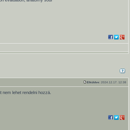
Elküldve:
2024.12.17. 12:38
t nem lehet rendelni hozzá.