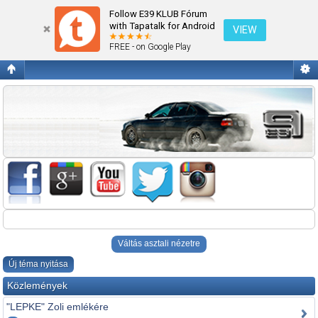
Alkatrészt keres
Follow E39 KLUB Fórum
with Tapatalk for Android
VIEW
FREE - on Google Play
Váltás asztali nézetre
Új téma nyitása
Közlemények
"LEPKE" Zoli emlékére