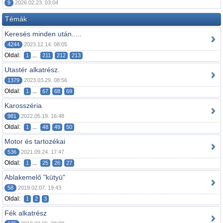
9
2026.02.23. 03:04
Témák
Keresés minden után.....
4244
2023.12.14. 08:05
Oldal:
...
1
211
212
213
Utastér alkatrész.
1379
2023.03.29. 08:56
Oldal:
...
1
67
68
69
Karosszéria
981
2022.05.19. 16:48
Oldal:
...
1
48
49
50
Motor és tartozékai
536
2021.09.24. 17:47
Oldal:
...
1
25
26
27
Ablakemelő "kütyü"
58
2019.02.07. 19:43
Oldal:
1
2
3
Fék alkatrész