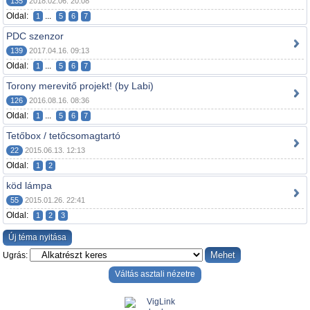
135
2018.02.06. 20:08
Oldal:
...
1
5
6
7
PDC szenzor
139
2017.04.16. 09:13
Oldal:
...
1
5
6
7
Torony merevitő projekt! (by Labi)
126
2016.08.16. 08:36
Oldal:
...
1
5
6
7
Tetőbox / tetőcsomagtartó
22
2015.06.13. 12:13
Oldal:
1
2
köd lámpa
55
2015.01.26. 22:41
Oldal:
1
2
3
Új téma nyitása
Ugrás:
Váltás asztali nézetre