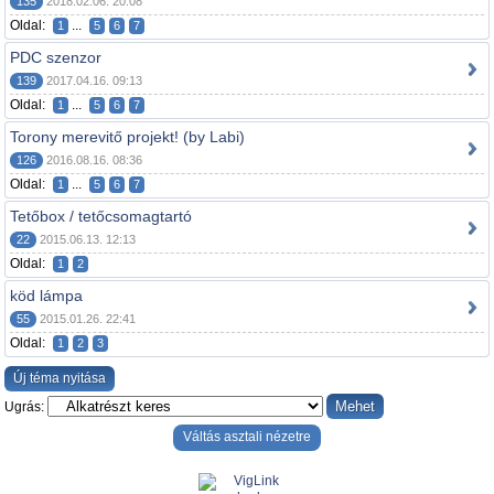
135
2018.02.06. 20:08
Oldal:
...
1
5
6
7
PDC szenzor
139
2017.04.16. 09:13
Oldal:
...
1
5
6
7
Torony merevitő projekt! (by Labi)
126
2016.08.16. 08:36
Oldal:
...
1
5
6
7
Tetőbox / tetőcsomagtartó
22
2015.06.13. 12:13
Oldal:
1
2
köd lámpa
55
2015.01.26. 22:41
Oldal:
1
2
3
Új téma nyitása
Ugrás:
Váltás asztali nézetre