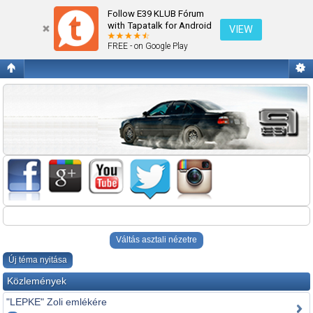
Alkatrészt keres
Follow E39 KLUB Fórum
with Tapatalk for Android
VIEW
FREE - on Google Play
Váltás asztali nézetre
Új téma nyitása
Közlemények
"LEPKE" Zoli emlékére