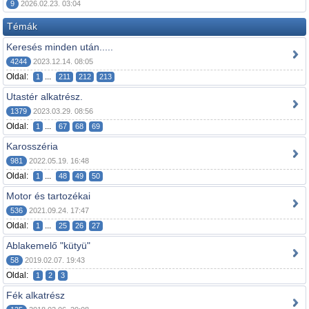
9
2026.02.23. 03:04
Témák
Keresés minden után.....
4244
2023.12.14. 08:05
Oldal:
...
1
211
212
213
Utastér alkatrész.
1379
2023.03.29. 08:56
Oldal:
...
1
67
68
69
Karosszéria
981
2022.05.19. 16:48
Oldal:
...
1
48
49
50
Motor és tartozékai
536
2021.09.24. 17:47
Oldal:
...
1
25
26
27
Ablakemelő "kütyü"
58
2019.02.07. 19:43
Oldal:
1
2
3
Fék alkatrész