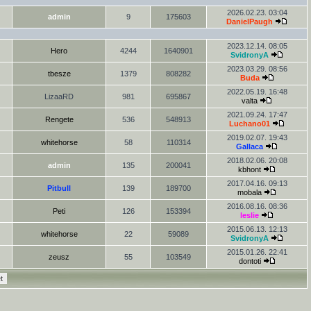
2026.02.23. 03:04
admin
9
175603
DanielPaugh
2023.12.14. 08:05
Hero
4244
1640901
SvidronyA
2023.03.29. 08:56
tbesze
1379
808282
Buda
2022.05.19. 16:48
LizaaRD
981
695867
valta
2021.09.24. 17:47
Rengete
536
548913
Luchano01
2019.02.07. 19:43
whitehorse
58
110314
Gallaca
2018.02.06. 20:08
admin
135
200041
kbhont
2017.04.16. 09:13
Pitbull
139
189700
mobala
2016.08.16. 08:36
Peti
126
153394
leslie
2015.06.13. 12:13
whitehorse
22
59089
SvidronyA
2015.01.26. 22:41
zeusz
55
103549
dontoti