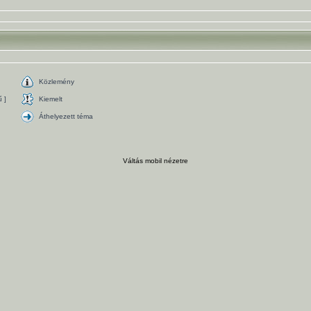
Közlemény
 ]
Kiemelt
Áthelyezett téma
Váltás mobil nézetre