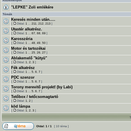
Közlemények
"LEPKE" Zoli emlékére
Témák
Keresés minden után.....
[
Oldal:
1
...
211
,
212
,
213
]
Utastér alkatrész.
[
Oldal:
1
...
67
,
68
,
69
]
Karosszéria
[
Oldal:
1
...
48
,
49
,
50
]
Motor és tartozékai
[
Oldal:
1
...
25
,
26
,
27
]
Ablakemelő "kütyü"
[
Oldal:
1
,
2
,
3
]
Fék alkatrész
[
Oldal:
1
...
5
,
6
,
7
]
PDC szenzor
[
Oldal:
1
...
5
,
6
,
7
]
Torony merevitő projekt! (by Labi)
[
Oldal:
1
...
5
,
6
,
7
]
Tetőbox / tetőcsomagtartó
[
Oldal:
1
,
2
]
köd lámpa
[
Oldal:
1
,
2
,
3
]
Oldal:
1
/
1
[ 10 téma ]