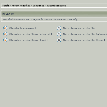
Portál
»
Fórum kezdőlap
»
Alkatrész
»
Alkatrészt keres
Ki van itt
Jelenlévő fórumozók: nincs regisztrált felhasználó valamint 5 vendég
Olvastlan hozzászólások
Nincs olvasatlan hozzászólás
Olvasatlan hozzászólások [ népszerű ]
Nincs olvasatlan hozzászólás [ népszerű
Olvasatlan hozzászólások [ lezárt ]
Nincs olvasatlan hozzászólás [ lezárt ]