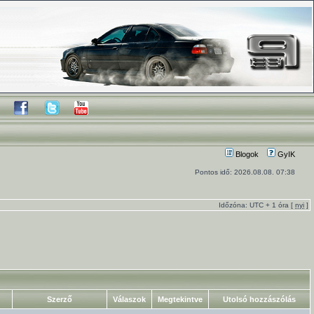
Blogok
GyIK
Pontos idő: 2026.08.08. 07:38
Időzóna: UTC + 1 óra [
nyi
]
Szerző
Válaszok
Megtekintve
Utolsó hozzászólás