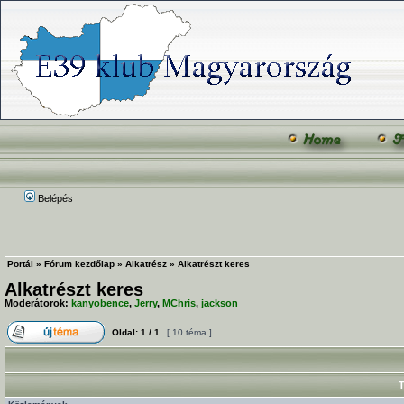
Belépés
Portál
»
Fórum kezdőlap
»
Alkatrész
»
Alkatrészt keres
Alkatrészt keres
Moderátorok:
kanyobence
,
Jerry
,
MChris
,
jackson
Oldal:
1
/
1
[ 10 téma ]
T