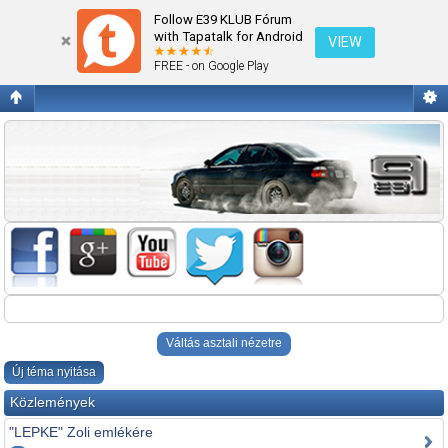
Alkatrészt keres
Follow E39 KLUB Fórum
with Tapatalk for Android
VIEW
FREE - on Google Play
Váltás asztali nézetre
Új téma nyitása
Közlemények
"LEPKE" Zoli emlékére