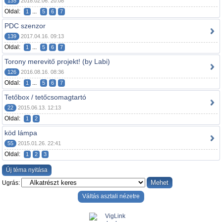
135
2018.02.06. 20:08
Oldal:
...
1
5
6
7
PDC szenzor
139
2017.04.16. 09:13
Oldal:
...
1
5
6
7
Torony merevitő projekt! (by Labi)
126
2016.08.16. 08:36
Oldal:
...
1
5
6
7
Tetőbox / tetőcsomagtartó
22
2015.06.13. 12:13
Oldal:
1
2
köd lámpa
55
2015.01.26. 22:41
Oldal:
1
2
3
Új téma nyitása
Ugrás:
Váltás asztali nézetre