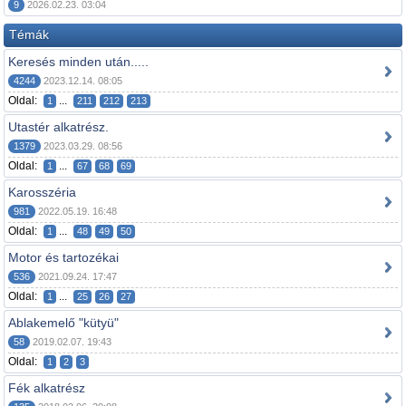
9
2026.02.23. 03:04
Témák
Keresés minden után.....
4244
2023.12.14. 08:05
Oldal:
...
1
211
212
213
Utastér alkatrész.
1379
2023.03.29. 08:56
Oldal:
...
1
67
68
69
Karosszéria
981
2022.05.19. 16:48
Oldal:
...
1
48
49
50
Motor és tartozékai
536
2021.09.24. 17:47
Oldal:
...
1
25
26
27
Ablakemelő "kütyü"
58
2019.02.07. 19:43
Oldal:
1
2
3
Fék alkatrész