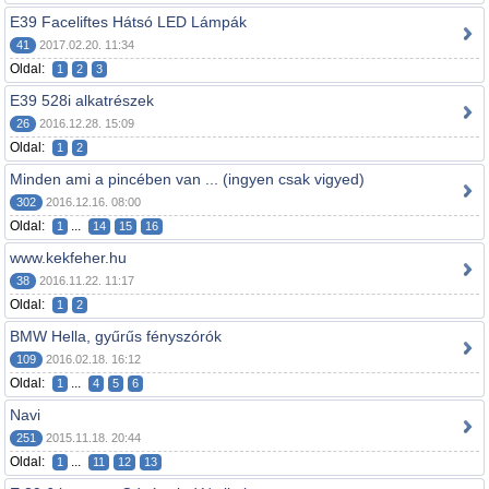
E39 Faceliftes Hátsó LED Lámpák
41
2017.02.20. 11:34
Oldal:
1
2
3
E39 528i alkatrészek
26
2016.12.28. 15:09
Oldal:
1
2
Minden ami a pincében van ... (ingyen csak vigyed)
302
2016.12.16. 08:00
Oldal:
...
1
14
15
16
www.kekfeher.hu
38
2016.11.22. 11:17
Oldal:
1
2
BMW Hella, gyűrűs fényszórók
109
2016.02.18. 16:12
Oldal:
...
1
4
5
6
Navi
251
2015.11.18. 20:44
Oldal:
...
1
11
12
13