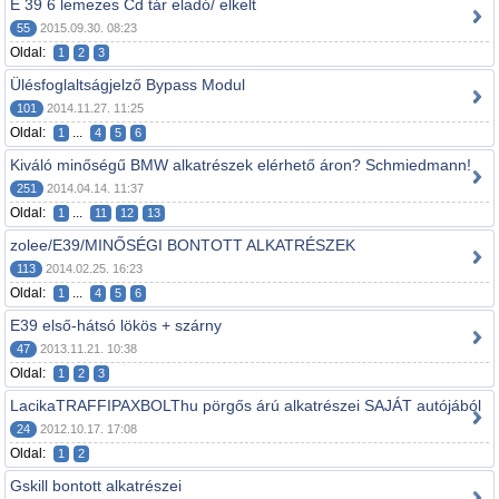
E 39 6 lemezes Cd tár eladó/ elkelt
55
2015.09.30. 08:23
Oldal:
1
2
3
Ülésfoglaltságjelző Bypass Modul
101
2014.11.27. 11:25
Oldal:
...
1
4
5
6
Kiváló minőségű BMW alkatrészek elérhető áron? Schmiedmann!
251
2014.04.14. 11:37
Oldal:
...
1
11
12
13
zolee/E39/MINŐSÉGI BONTOTT ALKATRÉSZEK
113
2014.02.25. 16:23
Oldal:
...
1
4
5
6
E39 első-hátsó lökös + szárny
47
2013.11.21. 10:38
Oldal:
1
2
3
LacikaTRAFFIPAXBOLThu pörgős árú alkatrészei SAJÁT autójából
24
2012.10.17. 17:08
Oldal:
1
2
Gskill bontott alkatrészei