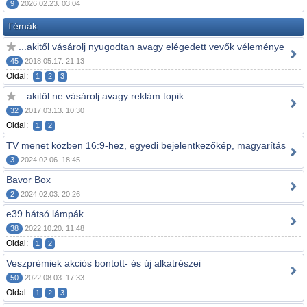
9
2026.02.23. 03:04
Témák
...akitől vásárolj nyugodtan avagy elégedett vevők véleménye
45
2018.05.17. 21:13
Oldal:
1
2
3
...akitől ne vásárolj avagy reklám topik
32
2017.03.13. 10:30
Oldal:
1
2
TV menet közben 16:9-hez, egyedi bejelentkezőkép, magyarítás
3
2024.02.06. 18:45
Bavor Box
2
2024.02.03. 20:26
e39 hátsó lámpák
38
2022.10.20. 11:48
Oldal:
1
2
Veszprémiek akciós bontott- és új alkatrészei
50
2022.08.03. 17:33
Oldal:
1
2
3