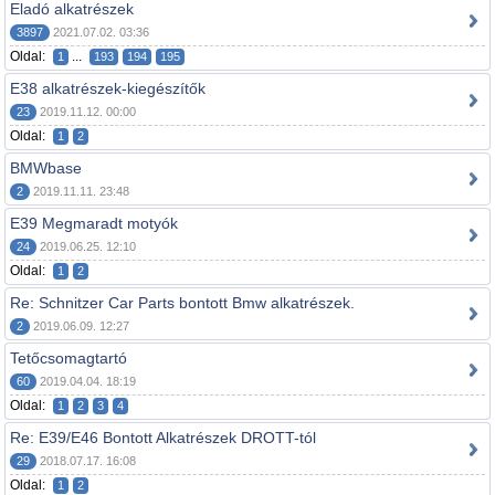
Eladó alkatrészek
3897
2021.07.02. 03:36
Oldal:
...
1
193
194
195
E38 alkatrészek-kiegészítők
23
2019.11.12. 00:00
Oldal:
1
2
BMWbase
2
2019.11.11. 23:48
E39 Megmaradt motyók
24
2019.06.25. 12:10
Oldal:
1
2
Re: Schnitzer Car Parts bontott Bmw alkatrészek.
2
2019.06.09. 12:27
Tetőcsomagtartó
60
2019.04.04. 18:19
Oldal:
1
2
3
4
Re: E39/E46 Bontott Alkatrészek DROTT-tól
29
2018.07.17. 16:08
Oldal:
1
2