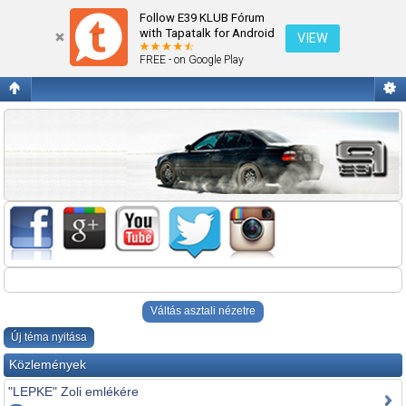
Alkatrészt kínál
Follow E39 KLUB Fórum
with Tapatalk for Android
VIEW
FREE - on Google Play
Váltás asztali nézetre
Új téma nyitása
Közlemények
"LEPKE" Zoli emlékére