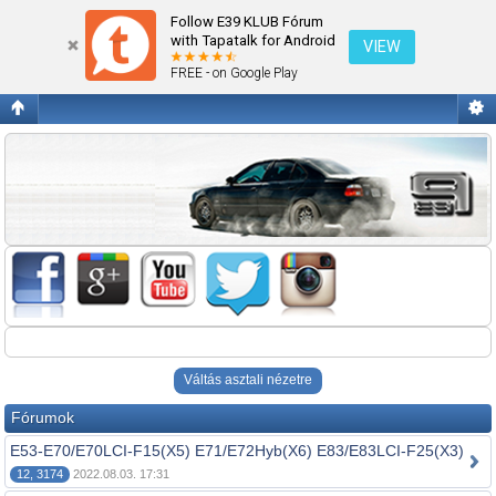
Nem 5-ös BMW modelek.
Follow E39 KLUB Fórum
with Tapatalk for Android
VIEW
FREE - on Google Play
Váltás asztali nézetre
Fórumok
E53-E70/E70LCI-F15(X5) E71/E72Hyb(X6) E83/E83LCI-F25(X3)
12, 3174
2022.08.03. 17:31