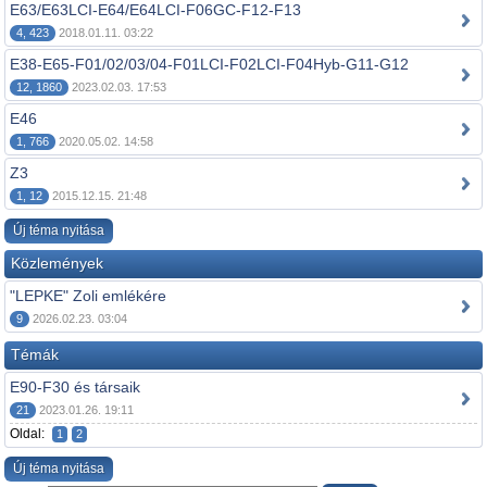
E63/E63LCI-E64/E64LCI-F06GC-F12-F13
4, 423
2018.01.11. 03:22
E38-E65-F01/02/03/04-F01LCI-F02LCI-F04Hyb-G11-G12
12, 1860
2023.02.03. 17:53
E46
1, 766
2020.05.02. 14:58
Z3
1, 12
2015.12.15. 21:48
Új téma nyitása
Közlemények
"LEPKE" Zoli emlékére
9
2026.02.23. 03:04
Témák
E90-F30 és társaik
21
2023.01.26. 19:11
Oldal:
1
2
Új téma nyitása