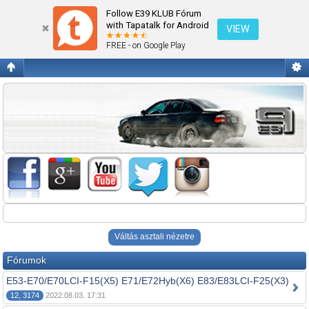
Nem 5-ös BMW modelek.
Follow E39 KLUB Fórum
with Tapatalk for Android
VIEW
FREE - on Google Play
Váltás asztali nézetre
Fórumok
E53-E70/E70LCI-F15(X5) E71/E72Hyb(X6) E83/E83LCI-F25(X3)
12, 3174
2022.08.03. 17:31