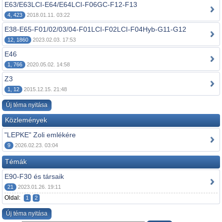
E63/E63LCI-E64/E64LCI-F06GC-F12-F13
4, 423
2018.01.11. 03:22
E38-E65-F01/02/03/04-F01LCI-F02LCI-F04Hyb-G11-G12
12, 1860
2023.02.03. 17:53
E46
1, 766
2020.05.02. 14:58
Z3
1, 12
2015.12.15. 21:48
Új téma nyitása
Közlemények
"LEPKE" Zoli emlékére
9
2026.02.23. 03:04
Témák
E90-F30 és társaik
21
2023.01.26. 19:11
Oldal:
1
2
Új téma nyitása