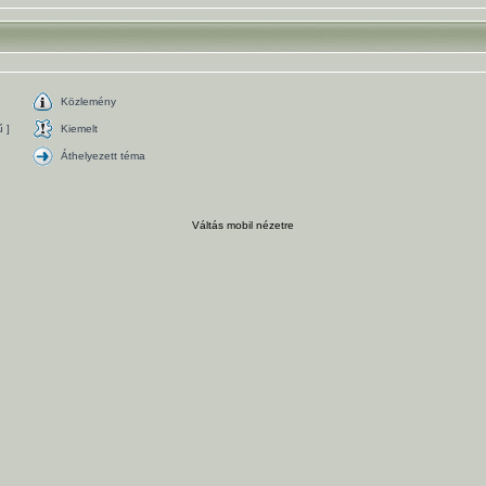
Közlemény
 ]
Kiemelt
Áthelyezett téma
Váltás mobil nézetre