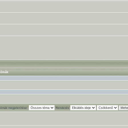
émák
Témák megjelenítése:
Rendezés