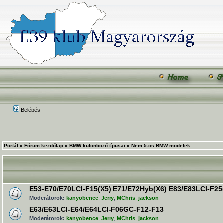
Belépés
Portál
»
Fórum kezdőlap
»
BMW különböző típusai
»
Nem 5-ös BMW modelek.
E53-E70/E70LCI-F15(X5) E71/E72Hyb(X6) E83/E83LCI-F25
Moderátorok:
kanyobence
,
Jerry
,
MChris
,
jackson
E63/E63LCI-E64/E64LCI-F06GC-F12-F13
Moderátorok:
kanyobence
,
Jerry
,
MChris
,
jackson