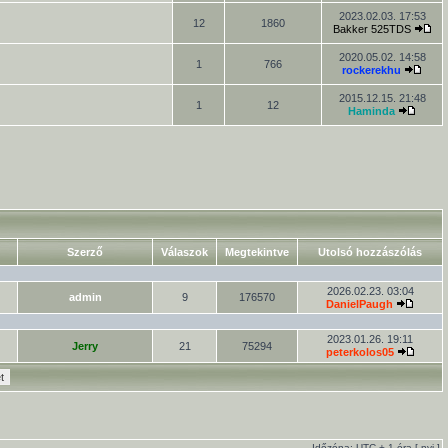
2023.02.03. 17:53
12
1860
Bakker 525TDS
2020.05.02. 14:58
1
766
rockerekhu
2015.12.15. 21:48
1
12
Haminda
Szerző
Válaszok
Megtekintve
Utolsó hozzászólás
2026.02.23. 03:04
admin
9
176570
DanielPaugh
2023.01.26. 19:11
Jerry
21
75294
peterkolos05
Időzóna: UTC + 1 óra [
nyi
]