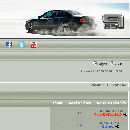
Blogok
GyIK
Pontos idő: 2026.08.09. 13:54
Időzóna: UTC + 1 óra [
nyi
]
Témák
Hozzászólások
Utolsó hozzászólás
2022.08.03. 17:31
12
3174
FrenkiDePassio19
2018.01.11. 03:22
4
423
Gallaca