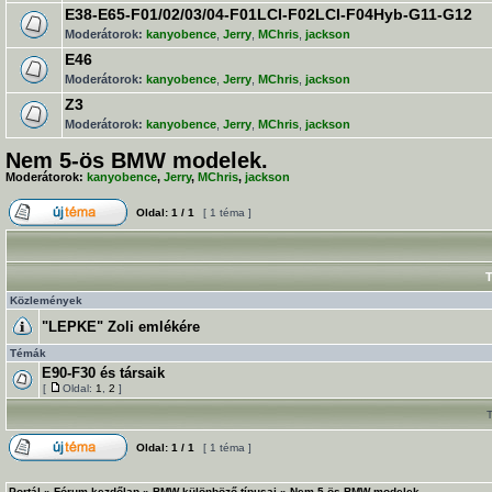
E38-E65-F01/02/03/04-F01LCI-F02LCI-F04Hyb-G11-G12
Moderátorok:
kanyobence
,
Jerry
,
MChris
,
jackson
E46
Moderátorok:
kanyobence
,
Jerry
,
MChris
,
jackson
Z3
Moderátorok:
kanyobence
,
Jerry
,
MChris
,
jackson
Nem 5-ös BMW modelek.
Moderátorok:
kanyobence
,
Jerry
,
MChris
,
jackson
Oldal:
1
/
1
[ 1 téma ]
T
Közlemények
"LEPKE" Zoli emlékére
Témák
E90-F30 és társaik
[
Oldal:
1
,
2
]
Oldal:
1
/
1
[ 1 téma ]
Portál
»
Fórum kezdőlap
»
BMW különböző típusai
»
Nem 5-ös BMW modelek.