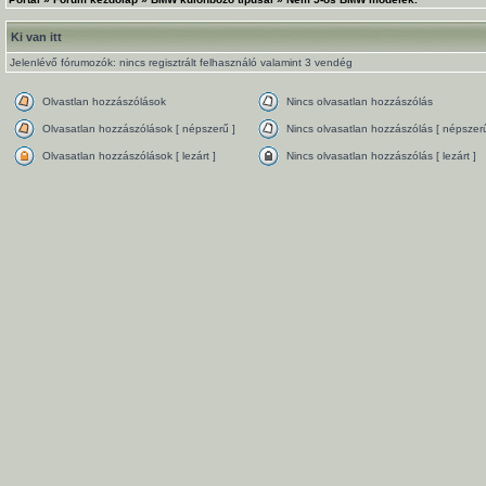
Ki van itt
Jelenlévő fórumozók: nincs regisztrált felhasználó valamint 3 vendég
Olvastlan hozzászólások
Nincs olvasatlan hozzászólás
Olvasatlan hozzászólások [ népszerű ]
Nincs olvasatlan hozzászólás [ népszerű
Olvasatlan hozzászólások [ lezárt ]
Nincs olvasatlan hozzászólás [ lezárt ]