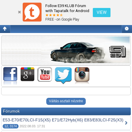
Nem 5-ös BMW modelek.
Follow E39 KLUB Fórum
with Tapatalk for Android
VIEW
FREE - on Google Play
Váltás asztali nézetre
Fórumok
E53-E70/E70LCI-F15(X5) E71/E72Hyb(X6) E83/E83LCI-F25(X3)
12, 3174
2022.08.03. 17:31