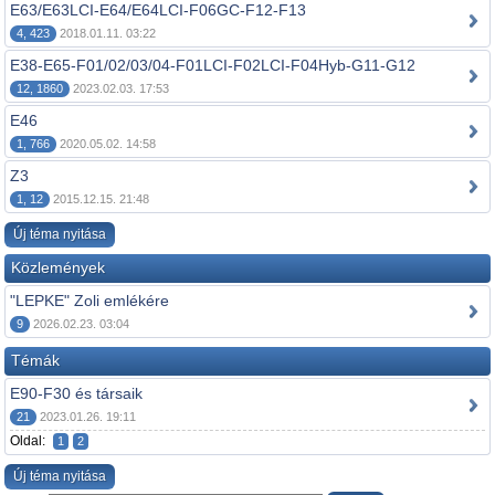
E63/E63LCI-E64/E64LCI-F06GC-F12-F13
4, 423
2018.01.11. 03:22
E38-E65-F01/02/03/04-F01LCI-F02LCI-F04Hyb-G11-G12
12, 1860
2023.02.03. 17:53
E46
1, 766
2020.05.02. 14:58
Z3
1, 12
2015.12.15. 21:48
Új téma nyitása
Közlemények
"LEPKE" Zoli emlékére
9
2026.02.23. 03:04
Témák
E90-F30 és társaik
21
2023.01.26. 19:11
Oldal:
1
2
Új téma nyitása