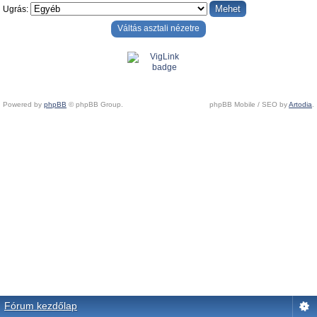
Ugrás:
Váltás asztali nézetre
Powered by
phpBB
© phpBB Group.
phpBB Mobile / SEO by
Artodia
.
Fórum kezdőlap