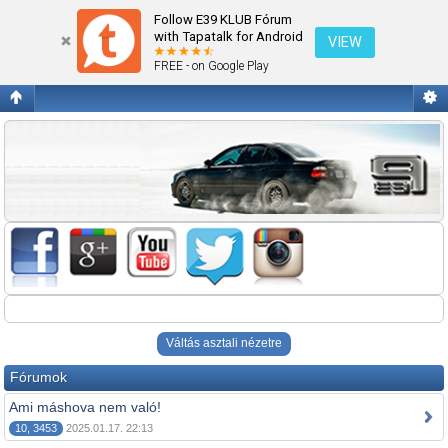
Egyéb
Follow E39 KLUB Fórum
with Tapatalk for Android
VIEW
FREE - on Google Play
Váltás asztali nézetre
Fórumok
Ami máshova nem való!
10, 3453
2025.01.17. 22:13