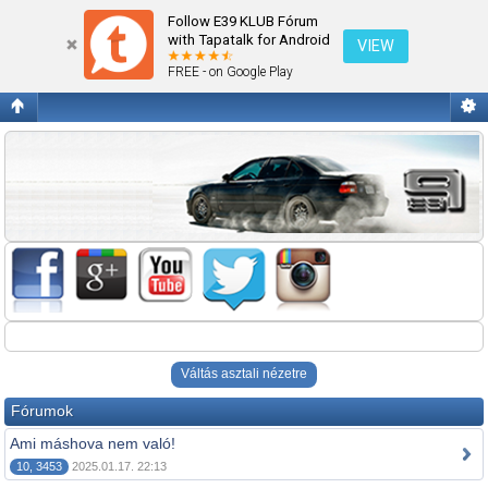
Egyéb
Follow E39 KLUB Fórum
with Tapatalk for Android
VIEW
FREE - on Google Play
Váltás asztali nézetre
Fórumok
Ami máshova nem való!
10, 3453
2025.01.17. 22:13