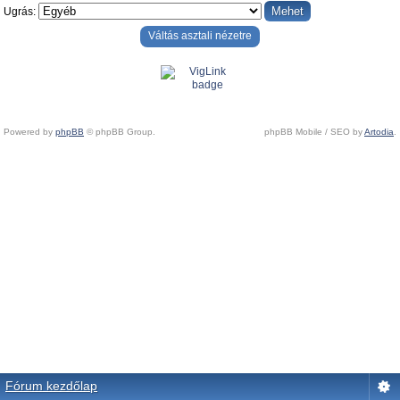
Ugrás:
Váltás asztali nézetre
Powered by
phpBB
© phpBB Group.
phpBB Mobile / SEO by
Artodia
.
Fórum kezdőlap