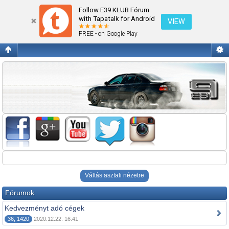
E39 klubtagoknak járó kedvezmények
Follow E39 KLUB Fórum
with Tapatalk for Android
VIEW
FREE - on Google Play
Váltás asztali nézetre
Fórumok
Kedvezményt adó cégek
36, 1420
2020.12.22. 16:41