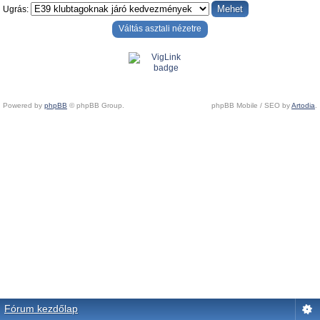
Ugrás:
Váltás asztali nézetre
Powered by
phpBB
© phpBB Group.
phpBB Mobile / SEO by
Artodia
.
Fórum kezdőlap