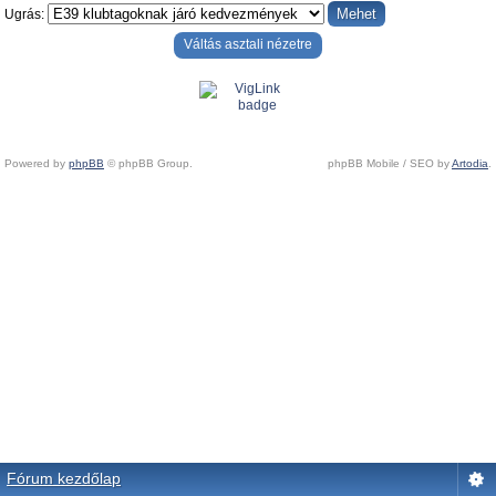
Ugrás:
Váltás asztali nézetre
Powered by
phpBB
© phpBB Group.
phpBB Mobile / SEO by
Artodia
.
Fórum kezdőlap