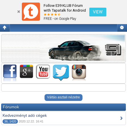
E39 klubtagoknak járó kedvezmények
Follow E39 KLUB Fórum
with Tapatalk for Android
VIEW
FREE - on Google Play
Váltás asztali nézetre
Fórumok
Kedvezményt adó cégek
36, 1420
2020.12.22. 16:41