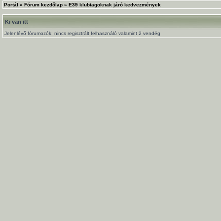
Portál
»
Fórum kezdőlap
»
E39 klubtagoknak járó kedvezmények
Ki van itt
Jelenlévő fórumozók: nincs regisztrált felhasználó valamint 2 vendég