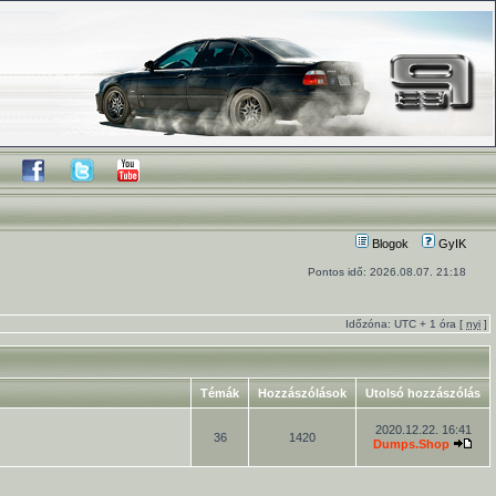
Blogok
GyIK
Pontos idő: 2026.08.07. 21:18
Időzóna: UTC + 1 óra [
nyi
]
Témák
Hozzászólások
Utolsó hozzászólás
2020.12.22. 16:41
36
1420
Dumps.Shop