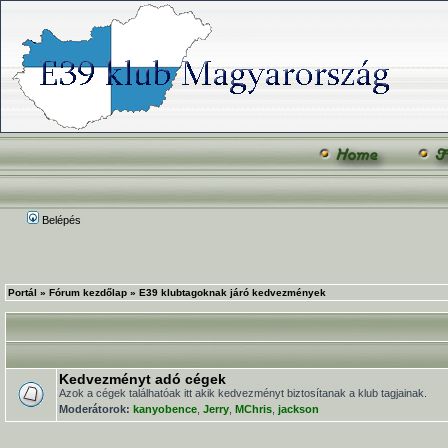
Belépés
Portál
»
Fórum kezdőlap
»
E39 klubtagoknak járó kedvezmények
Kedvezményt adó cégek
Azok a cégek találhatóak itt akik kedvezményt biztosítanak a klub tagjainak.
Moderátorok:
kanyobence
,
Jerry
,
MChris
,
jackson