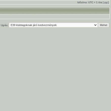
Időzóna: UTC + 1 óra [
nyi
]
Ugrás: