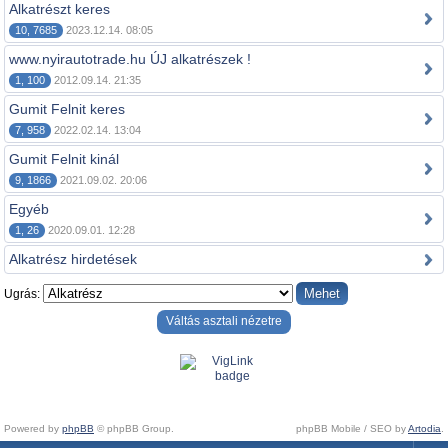
Alkatrészt keres
10, 7685
2023.12.14. 08:05
www.nyirautotrade.hu ÚJ alkatrészek !
1, 100
2012.09.14. 21:35
Gumit Felnit keres
7, 958
2022.02.14. 13:04
Gumit Felnit kinál
9, 1866
2021.09.02. 20:06
Egyéb
1, 26
2020.09.01. 12:28
Alkatrész hirdetések
Ugrás:
Váltás asztali nézetre
Powered by
phpBB
© phpBB Group.
phpBB Mobile / SEO by
Artodia
.