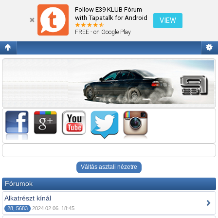
Alkatrész
Follow E39 KLUB Fórum
with Tapatalk for Android
VIEW
FREE - on Google Play
Váltás asztali nézetre
Fórumok
Alkatrészt kínál
28, 5683
2024.02.06. 18:45