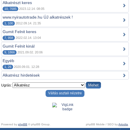
Alkatrészt keres
10, 7685
2023.12.14. 08:05
www.nyirautotrade.hu ÚJ alkatrészek !
1, 100
2012.09.14. 21:35
Gumit Felnit keres
7, 958
2022.02.14. 13:04
Gumit Felnit kinál
9, 1866
2021.09.02. 20:06
Egyéb
1, 26
2020.09.01. 12:28
Alkatrész hirdetések
Ugrás:
Váltás asztali nézetre
Powered by
phpBB
© phpBB Group.
phpBB Mobile / SEO by
Artodia
.