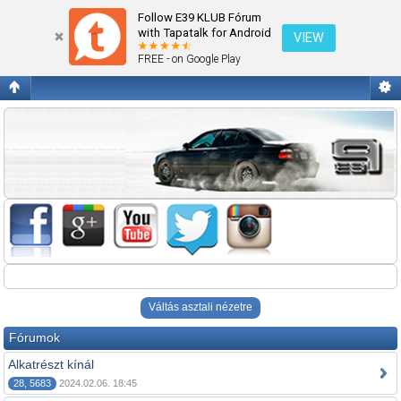
Alkatrész
Follow E39 KLUB Fórum
with Tapatalk for Android
VIEW
FREE - on Google Play
Váltás asztali nézetre
Fórumok
Alkatrészt kínál
28, 5683
2024.02.06. 18:45