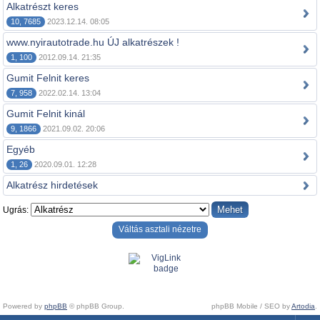
Alkatrészt keres
10, 7685
2023.12.14. 08:05
www.nyirautotrade.hu ÚJ alkatrészek !
1, 100
2012.09.14. 21:35
Gumit Felnit keres
7, 958
2022.02.14. 13:04
Gumit Felnit kinál
9, 1866
2021.09.02. 20:06
Egyéb
1, 26
2020.09.01. 12:28
Alkatrész hirdetések
Ugrás:
Váltás asztali nézetre
Powered by
phpBB
© phpBB Group.
phpBB Mobile / SEO by
Artodia
.