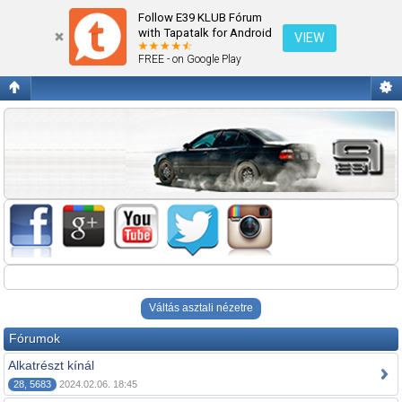
Alkatrész
Follow E39 KLUB Fórum
with Tapatalk for Android
VIEW
FREE - on Google Play
Váltás asztali nézetre
Fórumok
Alkatrészt kínál
28, 5683
2024.02.06. 18:45