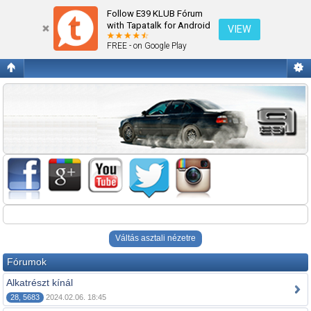
Alkatrész
Follow E39 KLUB Fórum
with Tapatalk for Android
VIEW
FREE - on Google Play
Váltás asztali nézetre
Fórumok
Alkatrészt kínál
28, 5683
2024.02.06. 18:45