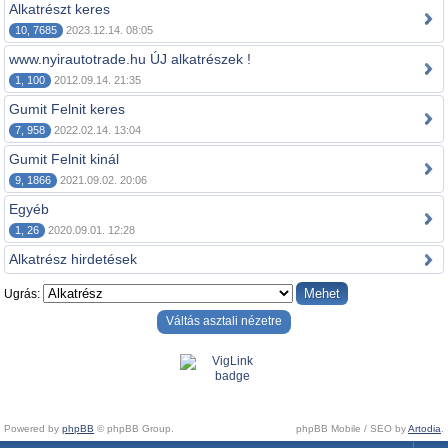
Alkatrészt keres
10, 7685
2023.12.14. 08:05
www.nyirautotrade.hu ÚJ alkatrészek !
1, 100
2012.09.14. 21:35
Gumit Felnit keres
7, 958
2022.02.14. 13:04
Gumit Felnit kinál
9, 1866
2021.09.02. 20:06
Egyéb
1, 26
2020.09.01. 12:28
Alkatrész hirdetések
Ugrás:
Váltás asztali nézetre
Powered by
phpBB
© phpBB Group.
phpBB Mobile / SEO by
Artodia
.