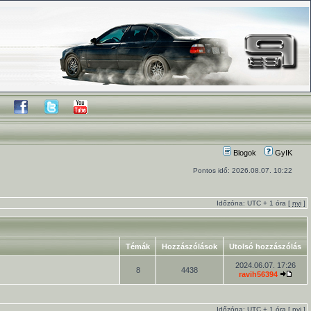
Blogok
GyIK
Pontos idő: 2026.08.07. 10:22
Időzóna: UTC + 1 óra [
nyi
]
Témák
Hozzászólások
Utolsó hozzászólás
2024.06.07. 17:26
8
4438
ravih56394
Időzóna: UTC + 1 óra [
nyi
]