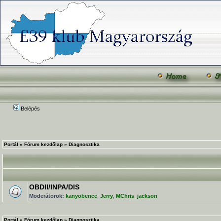
Belépés
Portál
»
Fórum kezdőlap
»
Diagnosztika
OBDII/INPA/DIS
Moderátorok:
kanyobence
,
Jerry
,
MChris
,
jackson
Portál
»
Fórum kezdőlap
»
Diagnosztika