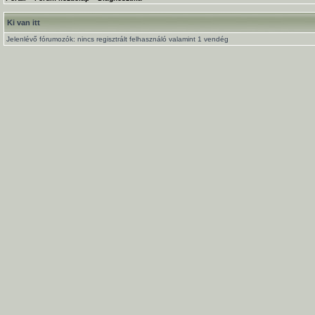
Ki van itt
Jelenlévő fórumozók: nincs regisztrált felhasználó valamint 1 vendég