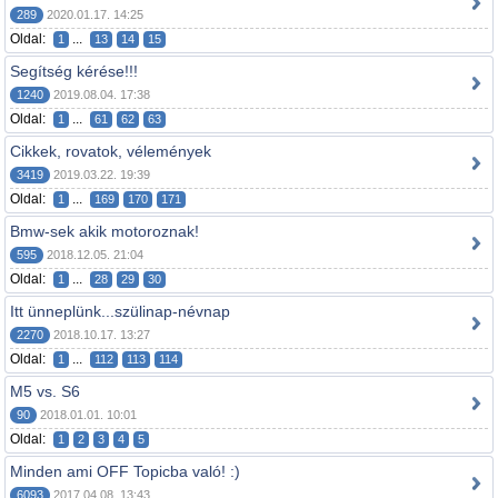
289
2020.01.17. 14:25
Oldal:
...
1
13
14
15
Segítség kérése!!!
1240
2019.08.04. 17:38
Oldal:
...
1
61
62
63
Cikkek, rovatok, vélemények
3419
2019.03.22. 19:39
Oldal:
...
1
169
170
171
Bmw-sek akik motoroznak!
595
2018.12.05. 21:04
Oldal:
...
1
28
29
30
Itt ünneplünk...szülinap-névnap
2270
2018.10.17. 13:27
Oldal:
...
1
112
113
114
M5 vs. S6
90
2018.01.01. 10:01
Oldal:
1
2
3
4
5
Minden ami OFF Topicba való! :)
6093
2017.04.08. 13:43