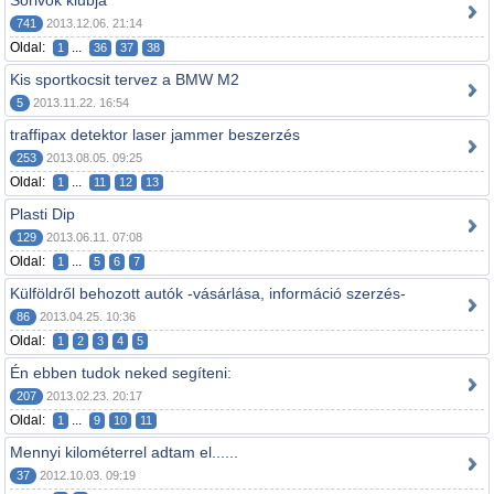
Sörivók klubja
741
2013.12.06. 21:14
Oldal:
...
1
36
37
38
Kis sportkocsit tervez a BMW M2
5
2013.11.22. 16:54
traffipax detektor laser jammer beszerzés
253
2013.08.05. 09:25
Oldal:
...
1
11
12
13
Plasti Dip
129
2013.06.11. 07:08
Oldal:
...
1
5
6
7
Külföldről behozott autók -vásárlása, információ szerzés-
86
2013.04.25. 10:36
Oldal:
1
2
3
4
5
Én ebben tudok neked segíteni:
207
2013.02.23. 20:17
Oldal:
...
1
9
10
11
Mennyi kilométerrel adtam el......
37
2012.10.03. 09:19