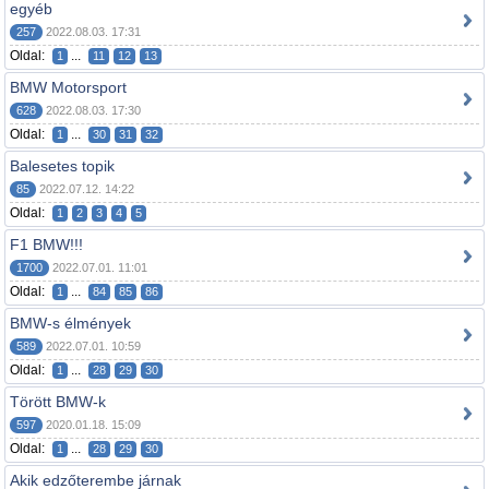
egyéb
257
2022.08.03. 17:31
Oldal:
...
1
11
12
13
BMW Motorsport
628
2022.08.03. 17:30
Oldal:
...
1
30
31
32
Balesetes topik
85
2022.07.12. 14:22
Oldal:
1
2
3
4
5
F1 BMW!!!
1700
2022.07.01. 11:01
Oldal:
...
1
84
85
86
BMW-s élmények
589
2022.07.01. 10:59
Oldal:
...
1
28
29
30
Törött BMW-k
597
2020.01.18. 15:09
Oldal:
...
1
28
29
30
Akik edzőterembe járnak