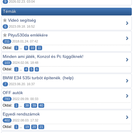
9
2026.02.23. 03:04
Témák
Videó segítség
6
2023.09.18. 16:52
Pityu530da emlékére
211
2018.01.24. 07:42
Oldal:
...
1
9
10
11
Minden ami játék, Konzol és Pc függőknek!
103
2024.02.06. 18:48
Oldal:
...
1
4
5
6
BMW E34 535i turbót építenék. (help)
7
2023.06.20. 16:37
OFF autók
783
2022.09.09. 00:33
Oldal:
...
1
38
39
40
Egyedi rendszámok
402
2022.08.03. 17:32
Oldal:
...
1
19
20
21