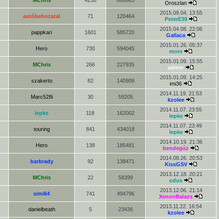
MChris
4250
860663
Oroszlan
2015.09.04. 13:55
autóbehozatal
71
120464
PeterE39
2015.04.08. 22:06
pappkari
1601
585720
Gallaca
2015.01.26. 05:37
Hero
730
594045
morv
2015.01.09. 15:55
MChris
266
227935
admin
2015.01.09. 14:25
szakerto
82
140909
imi36
2014.11.19. 21:53
Marc528i
30
59205
kzolee
2014.11.07. 23:55
lepke
118
162002
lepke
2014.11.07. 23:49
touring
841
434018
lepke
2014.10.19. 21:36
Hero
138
185481
bendegúz
2014.08.26. 20:53
barbrady
92
138471
KissGSV
2013.12.18. 20:21
MChris
22
58399
odus
2013.12.06. 21:14
simi64
741
494796
XenonBalazs
2013.11.22. 16:54
danielbeath
5
23436
kzolee