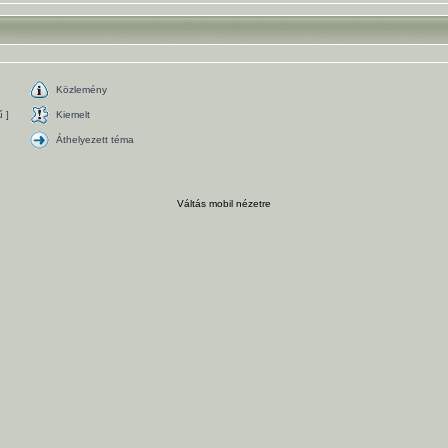
Közlemény
 ]
Kiemelt
Áthelyezett téma
Váltás mobil nézetre