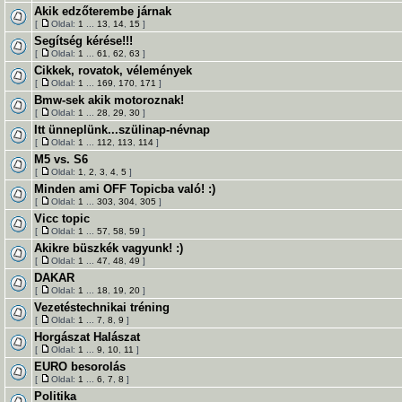
Akik edzőterembe járnak
[
Oldal:
1
...
13
,
14
,
15
]
Segítség kérése!!!
[
Oldal:
1
...
61
,
62
,
63
]
Cikkek, rovatok, vélemények
[
Oldal:
1
...
169
,
170
,
171
]
Bmw-sek akik motoroznak!
[
Oldal:
1
...
28
,
29
,
30
]
Itt ünneplünk...szülinap-névnap
[
Oldal:
1
...
112
,
113
,
114
]
M5 vs. S6
[
Oldal:
1
,
2
,
3
,
4
,
5
]
Minden ami OFF Topicba való! :)
[
Oldal:
1
...
303
,
304
,
305
]
Vicc topic
[
Oldal:
1
...
57
,
58
,
59
]
Akikre büszkék vagyunk! :)
[
Oldal:
1
...
47
,
48
,
49
]
DAKAR
[
Oldal:
1
...
18
,
19
,
20
]
Vezetéstechnikai tréning
[
Oldal:
1
...
7
,
8
,
9
]
Horgászat Halászat
[
Oldal:
1
...
9
,
10
,
11
]
EURO besorolás
[
Oldal:
1
...
6
,
7
,
8
]
Politika