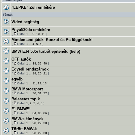
Közlemények
"LEPKE" Zoli emlékére
Témák
Videó segítség
Pityu530da emlékére
[
Oldal:
1
...
9
,
10
,
11
]
Minden ami játék, Konzol és Pc függőknek!
[
Oldal:
1
...
4
,
5
,
6
]
BMW E34 535i turbót építenék. (help)
OFF autók
[
Oldal:
1
...
38
,
39
,
40
]
Egyedi rendszámok
[
Oldal:
1
...
19
,
20
,
21
]
egyéb
[
Oldal:
1
...
11
,
12
,
13
]
BMW Motorsport
[
Oldal:
1
...
30
,
31
,
32
]
Balesetes topik
[
Oldal:
1
,
2
,
3
,
4
,
5
]
F1 BMW!!!
[
Oldal:
1
...
84
,
85
,
86
]
BMW-s élmények
[
Oldal:
1
...
28
,
29
,
30
]
Törött BMW-k
[
Oldal:
1
...
28
,
29
,
30
]