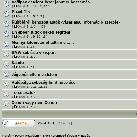
traffipax detektor laser jammer beszerzés
[
Oldal:
1
...
11
,
12
,
13
]
Plasti Dip
[
Oldal:
1
...
5
,
6
,
7
]
Külföldről behozott autók -vásárlása, információ szerzés-
[
Oldal:
1
,
2
,
3
,
4
,
5
]
Én ebben tudok neked segíteni:
[
Oldal:
1
...
9
,
10
,
11
]
Mennyi kilométerrel adtam el......
[
Oldal:
1
,
2
]
BMW-sek és a vizisport
[
Oldal:
1
,
2
,
3
]
Kandó
[
Oldal:
1
,
2
]
Jégverés elleni védelem
Autópálya sebeség limit növelése!!
[
Oldal:
1
...
11
,
12
,
13
]
Töréstesztek
[
Oldal:
1
,
2
,
3
]
Xenon vagy nem Xenon
[
Oldal:
1
,
2
,
3
]
Oldal:
1
/
2
[ 53 téma ]
Portál
»
Fórum kezdőlap
»
BMW különböző típusai
»
Egyéb