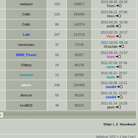
2013.08.05. 09:25
webasto
253
238877
Tomi.i
2013.06.11. 07:08
Celtic
129
194294
Imco
2013.04.25. 10:36
Celtic
86
142074
imi36
2013.02.23. 20:17
Labi
207
214719
Vityu
2012.10.03. 09:19
mentoslaci
37
73745
Oroszlan
2012.06.16. 21:57
BMW_Power
50
95657
kiara
2011.07.09. 07:56
Oldboy
24
80139
lepke
2011.05.12. 22:57
muhaati
13
38765
lepke
2011.03.08. 15:21
admin
246
224495
simi64
2011.01.31. 12:57
divecon
50
90169
simi64
2011.01.14. 15:28
kzoli819
48
89125
ptom
Oldal
1
,
2
Következő
Időzóna: UTC + 1 óra [
nyi
]