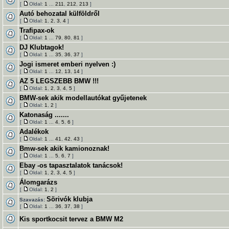
[
Oldal:
1
...
211
,
212
,
213
]
Autó behozatal külföldről
[
Oldal:
1
,
2
,
3
,
4
]
Trafipax-ok
[
Oldal:
1
...
79
,
80
,
81
]
DJ Klubtagok!
[
Oldal:
1
...
35
,
36
,
37
]
Jogi ismeret emberi nyelven :)
[
Oldal:
1
...
12
,
13
,
14
]
AZ 5 LEGSZEBB BMW !!!
[
Oldal:
1
,
2
,
3
,
4
,
5
]
BMW-sek akik modellautókat gyűjetenek
[
Oldal:
1
,
2
]
Katonaság .......
[
Oldal:
1
...
4
,
5
,
6
]
Adalékok
[
Oldal:
1
...
41
,
42
,
43
]
Bmw-sek akik kamionoznak!
[
Oldal:
1
...
5
,
6
,
7
]
Ebay -os tapasztalatok tanácsok!
[
Oldal:
1
,
2
,
3
,
4
,
5
]
Álomgarázs
[
Oldal:
1
,
2
]
Sörivók klubja
Szavazás:
[
Oldal:
1
...
36
,
37
,
38
]
Kis sportkocsit tervez a BMW M2