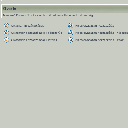
Ki van itt
Jelenlévő fórumozók: nincs regisztrált felhasználó valamint 4 vendég
Olvastlan hozzászólások
Nincs olvasatlan hozzászólás
Olvasatlan hozzászólások [ népszerű ]
Nincs olvasatlan hozzászólás [ népszerű
Olvasatlan hozzászólások [ lezárt ]
Nincs olvasatlan hozzászólás [ lezárt ]