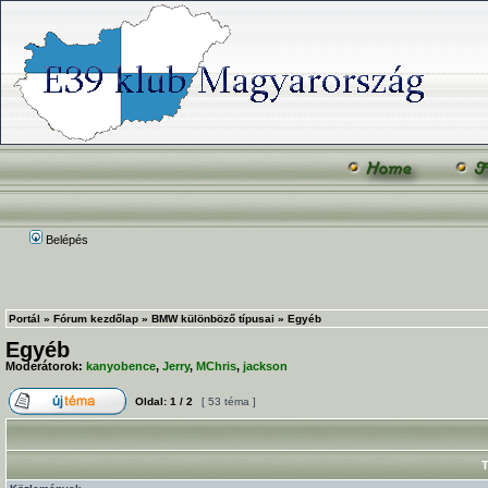
Belépés
Portál
»
Fórum kezdőlap
»
BMW különböző típusai
»
Egyéb
Egyéb
Moderátorok:
kanyobence
,
Jerry
,
MChris
,
jackson
Oldal:
1
/
2
[ 53 téma ]
T