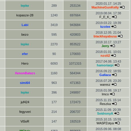
2020.01.17. 14:25
lepke
289
253134
MachineGunKelly
2019.08.04. 17:38
kopasze-28
1240
697664
F_E_K_
2019.03.22. 19:39
Labi
3419
943684
kzolee
2018.12.05. 21:04
bezo
595
420803
blackhayabusa
2018.10.17. 13:27
lepke
2270
853522
Jerry
2018.01.01. 10:01
efer
90
170693
nzoli2
2017.04.08. 13:43
Hero
6093
1071315
hamoriarpi
2016.09.22. 18:55
XenonBalazs
1160
564344
Gallaca
2016.07.28. 23:20
simi64
963
471363
waresz
2016.01.08. 19:17
lepke
396
249897
Imco
2015.11.15. 15:14
juf424
177
172473
Reszka
2015.11.09. 20:39
fegyveri
214
206737
SvidronyA
2015.10.15. 15:55
ViSoR
147
192519
WASPZotya
2015.09.06. 08:08