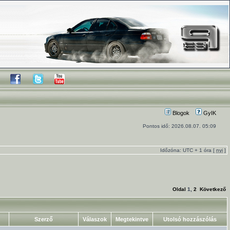
Blogok
GyIK
Pontos idő: 2026.08.07. 05:09
Időzóna: UTC + 1 óra [
nyi
]
Oldal
1
,
2
Következő
Szerző
Válaszok
Megtekintve
Utolsó hozzászólás