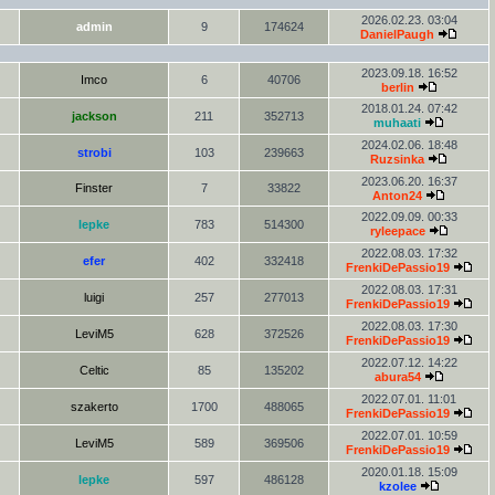
2026.02.23. 03:04
admin
9
174624
DanielPaugh
2023.09.18. 16:52
Imco
6
40706
berlin
2018.01.24. 07:42
jackson
211
352713
muhaati
2024.02.06. 18:48
strobi
103
239663
Ruzsinka
2023.06.20. 16:37
Finster
7
33822
Anton24
2022.09.09. 00:33
lepke
783
514300
ryleepace
2022.08.03. 17:32
efer
402
332418
FrenkiDePassio19
2022.08.03. 17:31
luigi
257
277013
FrenkiDePassio19
2022.08.03. 17:30
LeviM5
628
372526
FrenkiDePassio19
2022.07.12. 14:22
Celtic
85
135202
abura54
2022.07.01. 11:01
szakerto
1700
488065
FrenkiDePassio19
2022.07.01. 10:59
LeviM5
589
369506
FrenkiDePassio19
2020.01.18. 15:09
lepke
597
486128
kzolee