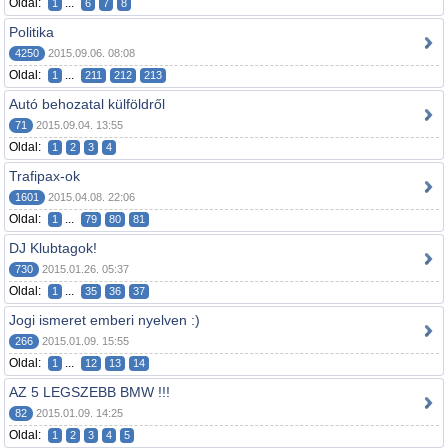
Oldal:
...
1
6
7
8
Politika
4250
2015.09.06. 08:08
Oldal:
...
1
211
212
213
Autó behozatal külföldről
71
2015.09.04. 13:55
Oldal:
1
2
3
4
Trafipax-ok
1601
2015.04.08. 22:06
Oldal:
...
1
79
80
81
DJ Klubtagok!
730
2015.01.26. 05:37
Oldal:
...
1
35
36
37
Jogi ismeret emberi nyelven :)
266
2015.01.09. 15:55
Oldal:
...
1
12
13
14
AZ 5 LEGSZEBB BMW !!!
82
2015.01.09. 14:25
Oldal:
1
2
3
4
5