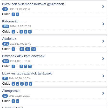
BMW-sek akik modellautókat gyűjetenek
30
2014.11.19. 21:53
Oldal:
1
2
Katonaság .......
118
2014.11.07. 23:55
Oldal:
...
1
4
5
6
Adalékok
841
2014.11.07. 23:49
Oldal:
...
1
41
42
43
Bmw-sek akik kamionoznak!
138
2014.10.19. 21:36
Oldal:
...
1
5
6
7
Ebay -os tapasztalatok tanácsok!
92
2014.08.26. 20:53
Oldal:
1
2
3
4
5
Álomgarázs
22
2013.12.18. 20:21
Oldal:
1
2