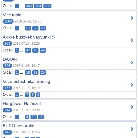
Oldal:
...
1
303
304
305
Vicc topic
1160
2016.09.22. 18:55
Oldal:
...
1
57
58
59
Akikre büszkék vagyunk! :)
963
2016.07.28. 23:20
Oldal:
...
1
47
48
49
DAKAR
396
2016.01.08. 19:17
Oldal:
...
1
18
19
20
Vezetéstechnikai tréning
177
2015.11.15. 15:14
Oldal:
...
1
7
8
9
Horgászat Halászat
214
2015.11.09. 20:39
Oldal:
...
1
9
10
11
EURO besorolás
147
2015.10.15. 15:55