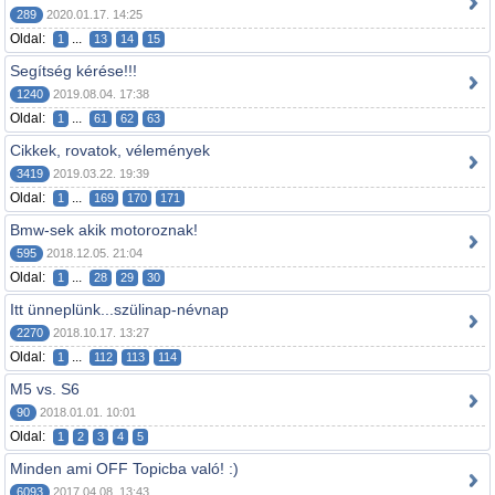
289
2020.01.17. 14:25
Oldal:
...
1
13
14
15
Segítség kérése!!!
1240
2019.08.04. 17:38
Oldal:
...
1
61
62
63
Cikkek, rovatok, vélemények
3419
2019.03.22. 19:39
Oldal:
...
1
169
170
171
Bmw-sek akik motoroznak!
595
2018.12.05. 21:04
Oldal:
...
1
28
29
30
Itt ünneplünk...szülinap-névnap
2270
2018.10.17. 13:27
Oldal:
...
1
112
113
114
M5 vs. S6
90
2018.01.01. 10:01
Oldal:
1
2
3
4
5
Minden ami OFF Topicba való! :)
6093
2017.04.08. 13:43