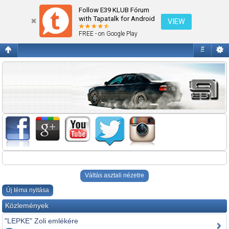
Egyéb
Follow E39 KLUB Fórum
with Tapatalk for Android
VIEW
FREE - on Google Play
#
Váltás asztali nézetre
Új téma nyitása
Közlemények
"LEPKE" Zoli emlékére