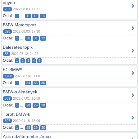
egyéb
257
2022.08.03. 17:31
Oldal:
...
1
11
12
13
BMW Motorsport
628
2022.08.03. 17:30
Oldal:
...
1
30
31
32
Balesetes topik
85
2022.07.12. 14:22
Oldal:
1
2
3
4
5
F1 BMW!!!
1700
2022.07.01. 11:01
Oldal:
...
1
84
85
86
BMW-s élmények
589
2022.07.01. 10:59
Oldal:
...
1
28
29
30
Törött BMW-k
597
2020.01.18. 15:09
Oldal:
...
1
28
29
30
Akik edzőterembe járnak