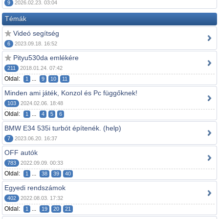
9
2026.02.23. 03:04
Témák
Videó segítség
6
2023.09.18. 16:52
Pityu530da emlékére
211
2018.01.24. 07:42
Oldal:
...
1
9
10
11
Minden ami játék, Konzol és Pc függőknek!
103
2024.02.06. 18:48
Oldal:
...
1
4
5
6
BMW E34 535i turbót építenék. (help)
7
2023.06.20. 16:37
OFF autók
783
2022.09.09. 00:33
Oldal:
...
1
38
39
40
Egyedi rendszámok
402
2022.08.03. 17:32
Oldal:
...
1
19
20
21