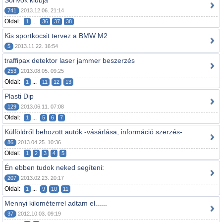
Sörivók klubja
741
2013.12.06. 21:14
Oldal:
...
1
36
37
38
Kis sportkocsit tervez a BMW M2
5
2013.11.22. 16:54
traffipax detektor laser jammer beszerzés
253
2013.08.05. 09:25
Oldal:
...
1
11
12
13
Plasti Dip
129
2013.06.11. 07:08
Oldal:
...
1
5
6
7
Külföldről behozott autók -vásárlása, információ szerzés-
86
2013.04.25. 10:36
Oldal:
1
2
3
4
5
Én ebben tudok neked segíteni:
207
2013.02.23. 20:17
Oldal:
...
1
9
10
11
Mennyi kilométerrel adtam el......
37
2012.10.03. 09:19