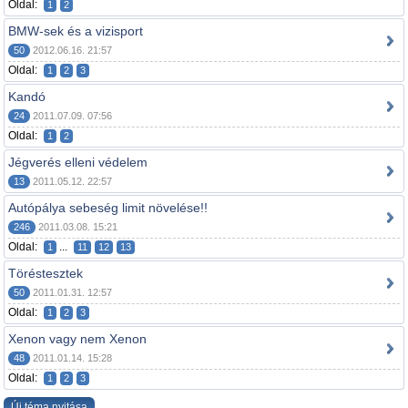
Oldal:
1
2
BMW-sek és a vizisport
50
2012.06.16. 21:57
Oldal:
1
2
3
Kandó
24
2011.07.09. 07:56
Oldal:
1
2
Jégverés elleni védelem
13
2011.05.12. 22:57
Autópálya sebeség limit növelése!!
246
2011.03.08. 15:21
Oldal:
...
1
11
12
13
Töréstesztek
50
2011.01.31. 12:57
Oldal:
1
2
3
Xenon vagy nem Xenon
48
2011.01.14. 15:28
Oldal:
1
2
3
Új téma nyitása