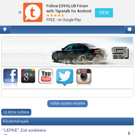
www.nyirautotrade.hu ÚJ alkatrészek !
Follow E39 KLUB Fórum
with Tapatalk for Android
VIEW
FREE - on Google Play
Váltás asztali nézetre
Új téma nyitása
Közlemények
"LEPKE" Zoli emlékére