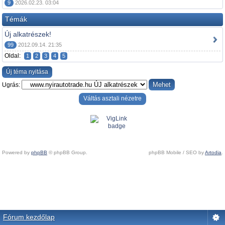
9
2026.02.23. 03:04
Témák
Új alkatrészek!
99
2012.09.14. 21:35
Oldal:
1
2
3
4
5
Új téma nyitása
Ugrás:
Váltás asztali nézetre
Powered by
phpBB
© phpBB Group.
phpBB Mobile / SEO by
Artodia
.
Fórum kezdőlap