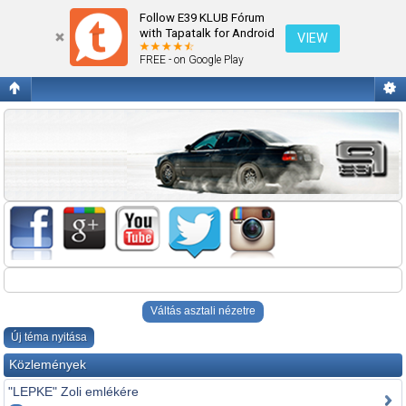
OBDII/INPA/DIS
Follow E39 KLUB Fórum
with Tapatalk for Android
VIEW
FREE - on Google Play
Váltás asztali nézetre
Új téma nyitása
Közlemények
"LEPKE" Zoli emlékére