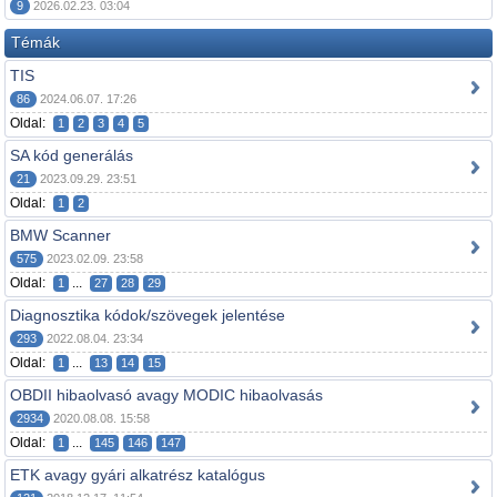
9
2026.02.23. 03:04
Témák
TIS
86
2024.06.07. 17:26
Oldal:
1
2
3
4
5
SA kód generálás
21
2023.09.29. 23:51
Oldal:
1
2
BMW Scanner
575
2023.02.09. 23:58
Oldal:
...
1
27
28
29
Diagnosztika kódok/szövegek jelentése
293
2022.08.04. 23:34
Oldal:
...
1
13
14
15
OBDII hibaolvasó avagy MODIC hibaolvasás
2934
2020.08.08. 15:58
Oldal:
...
1
145
146
147
ETK avagy gyári alkatrész katalógus