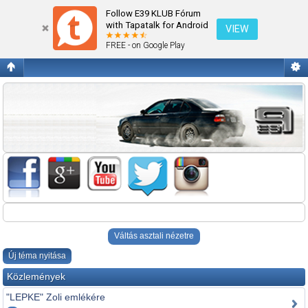
OBDII/INPA/DIS
Follow E39 KLUB Fórum
with Tapatalk for Android
VIEW
FREE - on Google Play
Váltás asztali nézetre
Új téma nyitása
Közlemények
"LEPKE" Zoli emlékére