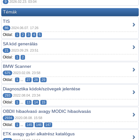
9
2026.02.23. 03:04
Témák
TIS
86
2024.06.07. 17:26
Oldal:
1
2
3
4
5
SA kód generálás
21
2023.09.29. 23:51
Oldal:
1
2
BMW Scanner
575
2023.02.09. 23:58
Oldal:
...
1
27
28
29
Diagnosztika kódok/szövegek jelentése
293
2022.08.04. 23:34
Oldal:
...
1
13
14
15
OBDII hibaolvasó avagy MODIC hibaolvasás
2934
2020.08.08. 15:58
Oldal:
...
1
145
146
147
ETK avagy gyári alkatrész katalógus