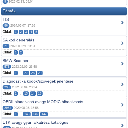
9
2026.02.23. 03:04
Témák
TIS
86
2024.06.07. 17:26
Oldal:
1
2
3
4
5
SA kód generálás
21
2023.09.29. 23:51
Oldal:
1
2
BMW Scanner
575
2023.02.09. 23:58
Oldal:
...
1
27
28
29
Diagnosztika kódok/szövegek jelentése
293
2022.08.04. 23:34
Oldal:
...
1
13
14
15
OBDII hibaolvasó avagy MODIC hibaolvasás
2934
2020.08.08. 15:58
Oldal:
...
1
145
146
147
ETK avagy gyári alkatrész katalógus