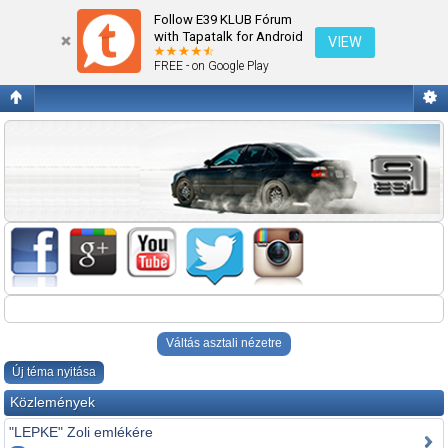
OBDII/INPA/DIS
Follow E39 KLUB Fórum
with Tapatalk for Android
VIEW
FREE - on Google Play
Váltás asztali nézetre
Új téma nyitása
Közlemények
"LEPKE" Zoli emlékére