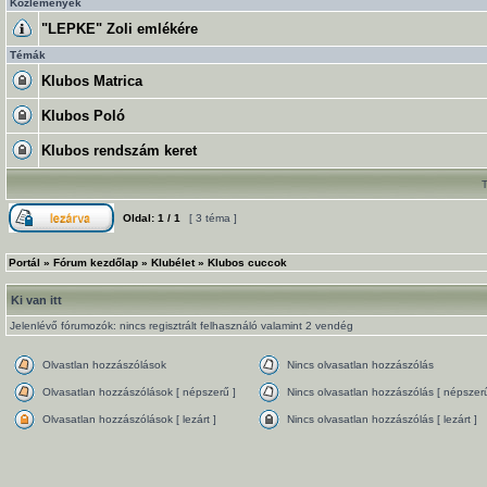
Közlemények
"LEPKE" Zoli emlékére
Témák
Klubos Matrica
Klubos Poló
Klubos rendszám keret
Oldal:
1
/
1
[ 3 téma ]
Portál
»
Fórum kezdőlap
»
Klubélet
»
Klubos cuccok
Ki van itt
Jelenlévő fórumozók: nincs regisztrált felhasználó valamint 2 vendég
Olvastlan hozzászólások
Nincs olvasatlan hozzászólás
Olvasatlan hozzászólások [ népszerű ]
Nincs olvasatlan hozzászólás [ népszerű
Olvasatlan hozzászólások [ lezárt ]
Nincs olvasatlan hozzászólás [ lezárt ]