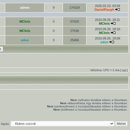
2026.02.23. 03:04
admin
9
174324
DanielPaugh
2010.09.26. 18:11
MChris
0
57420
MChris
2010.09.26. 18:10
MChris
0
27536
MChris
2010.09.26. 18:08
odus
0
25466
odus
Időzóna: UTC + 1 óra [
nyi
]
Nem
nyithatsz témákat ebben a fórumban.
Nem
válaszolhatsz egy témára ebben a fórumban.
Nem
szerkesztheted a hozzászólásaidat ebben a fórumban.
Nem
törölheted a hozzászólásaidat ebben a fórumban.
Ugrás: