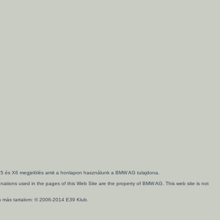
3, X5 és X6 megjelölés amit a honlapon használunk a BMW AG tulajdona.
ations used in the pages of this Web Site are the property of BMW AG. This web site is not
en más tartalom: © 2006-2014 E39 Klub.