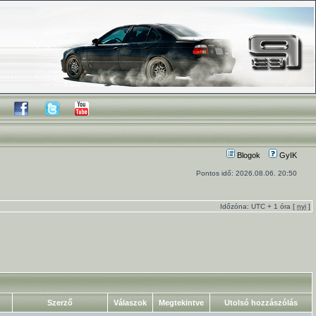
Blogok
GyIK
Pontos idő: 2026.08.06. 20:50
Időzóna: UTC + 1 óra [
nyi
]
Szerző
Válaszok
Megtekintve
Utolsó hozzászólás