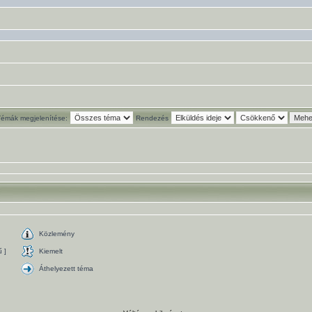
Témák megjelenítése:
Rendezés
Közlemény
 ]
Kiemelt
Áthelyezett téma