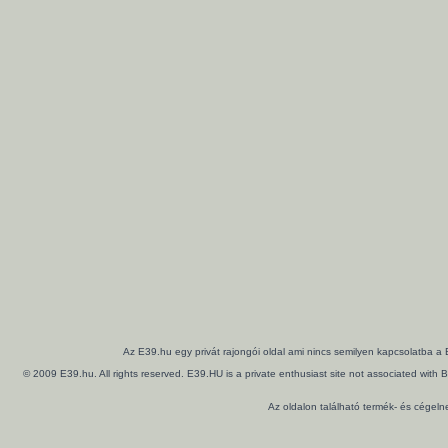
Az E39.hu egy privát rajongói oldal ami nincs semilyen kapcsolatba a
© 2009 E39.hu. All rights reserved. E39.HU is a private enthusiast site not associated wi
Az oldalon található termék- és cégel