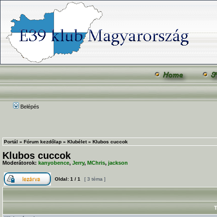
Belépés
Portál
»
Fórum kezdőlap
»
Klubélet
»
Klubos cuccok
Klubos cuccok
Moderátorok:
kanyobence
,
Jerry
,
MChris
,
jackson
Oldal:
1
/
1
[ 3 téma ]
T