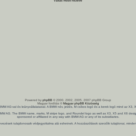
Váltás mobil nézetre
Powered by
phpBB
© 2000, 2002, 2005, 2007 phpBB Group
Magyar fordítás ©
Magyar phpBB Közösség
 BMW AG-val és leányvállalataival. A BMW név, jelzés, M csíkos logó és a kerek logó mind az X
th BMW AG. The BMW name, marks, M stripe logo, and Roundel logo as well as X3, X5 and X6 design
sponsored or affiliated in any way with BMW AG or any of its subsidiaries.
nevezések tulajdonosaik védjegyoltalma alá eshetnek. A hozzászólások szerzőik tulajdonai, mind