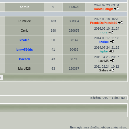
2026.02.23. 03:04
admin
9
173620
DanielPaugh
2022.05.18. 16:26
Rumcice
183
308364
FrenkiDePassio19
2016.02.10. 21:24
Celtic
190
250675
morv
2014.09.17. 21:33
kzolee
50
98147
kzolee
2014.07.24. 21:19
bmw520ds
41
90439
lepke
2011.04.26. 20:57
Bacsek
43
88799
LeviM5
2011.02.24. 10:12
Marc528i
63
120387
Gabze
Időzóna: UTC + 1 óra [
nyi
]
Nem
nyithatsz témákat ebben a fórumban.