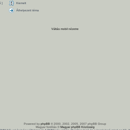
 ]
Kiemelt
Áthelyezett téma
Váltás mobil nézetre
Powered by
phpBB
© 2000, 2002, 2005, 2007 phpBB Group
Magyar fordítás ©
Magyar phpBB Közösség