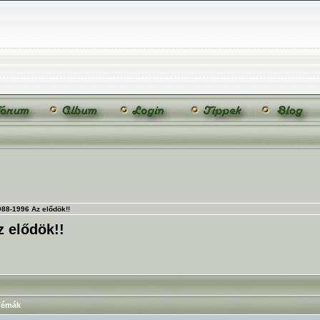
88-1996 Az elődök!!
 elődök!!
émák