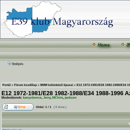
Belépés
Portál
»
Fórum kezdőlap
»
BMW különböző típusai
»
E12 1972-1981/E28 1982-1988/E34 19
E12 1972-1981/E28 1982-1988/E34 1988-1996 Az
Moderátorok:
kanyobence
,
Jerry
,
MChris
,
jackson
Oldal:
1
/
1
[ 6 téma ]
T