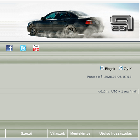
Blogok
GyIK
Pontos idő: 2026.08.06. 07:18
Időzóna: UTC + 1 óra [
nyi
]
Szerző
Válaszok
Megtekintve
Utolsó hozzászólás