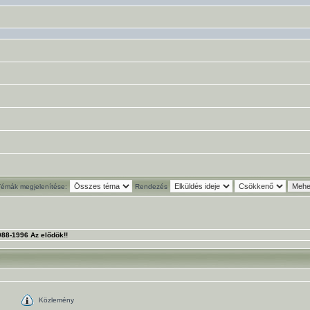
Témák megjelenítése:
Rendezés
88-1996 Az elődök!!
Közlemény