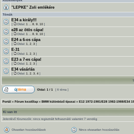
Közlemények
"LEPKE" Zoli emlékére
Témák
E34 a király!!!
[
Oldal:
1
...
8
,
9
,
10
]
e28 az ötös cápa!
[
Oldal:
1
...
8
,
9
,
10
]
E24 a 6-os cápa
[
Oldal:
1
,
2
,
3
]
E-31
[
Oldal:
1
,
2
,
3
]
E23 a 7-es cápa!
[
Oldal:
1
,
2
,
3
]
E34 vásárlás
[
Oldal:
1
,
2
,
3
,
4
]
Oldal:
1
/
1
[ 6 téma ]
Portál
»
Fórum kezdőlap
»
BMW különböző típusai
»
E12 1972-1981/E28 1982-1988/E34 19
Ki van itt
Jelenlévő fórumozók: nincs regisztrált felhasználó valamint 7 vendég
Olvastlan hozzászólások
Nincs olvasatlan hozzászólás