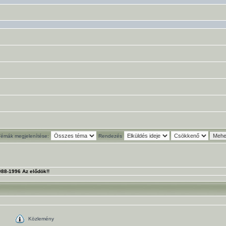
Témák megjelenítése:
Rendezés
88-1996 Az elődök!!
Közlemény