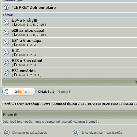
Közlemények
"LEPKE" Zoli emlékére
Témák
E34 a király!!!
[
Oldal:
1
...
8
,
9
,
10
]
e28 az ötös cápa!
[
Oldal:
1
...
8
,
9
,
10
]
E24 a 6-os cápa
[
Oldal:
1
,
2
,
3
]
E-31
[
Oldal:
1
,
2
,
3
]
E23 a 7-es cápa!
[
Oldal:
1
,
2
,
3
]
E34 vásárlás
[
Oldal:
1
,
2
,
3
,
4
]
Oldal:
1
/
1
[ 6 téma ]
Portál
»
Fórum kezdőlap
»
BMW különböző típusai
»
E12 1972-1981/E28 1982-1988/E34 19
Ki van itt
Jelenlévő fórumozók: nincs regisztrált felhasználó valamint 3 vendég
Olvastlan hozzászólások
Nincs olvasatlan hozzászólás