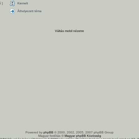
 ]
Kiemelt
Áthelyezett téma
Váltás mobil nézetre
Powered by
phpBB
© 2000, 2002, 2005, 2007 phpBB Group
Magyar fordítás ©
Magyar phpBB Közösség