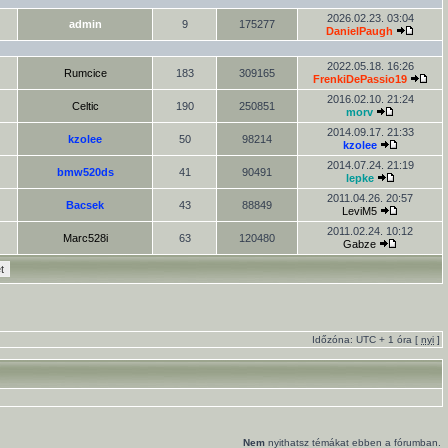
2026.02.23. 03:04
admin
9
175277
DanielPaugh
2022.05.18. 16:26
Rumcice
183
309165
FrenkiDePassio19
2016.02.10. 21:24
Celtic
190
250851
morv
2014.09.17. 21:33
kzolee
50
98214
kzolee
2014.07.24. 21:19
bmw520ds
41
90491
lepke
2011.04.26. 20:57
Bacsek
43
88849
LeviM5
2011.02.24. 10:12
Marc528i
63
120480
Gabze
Időzóna: UTC + 1 óra [
nyi
]
Nem
nyithatsz témákat ebben a fórumban.