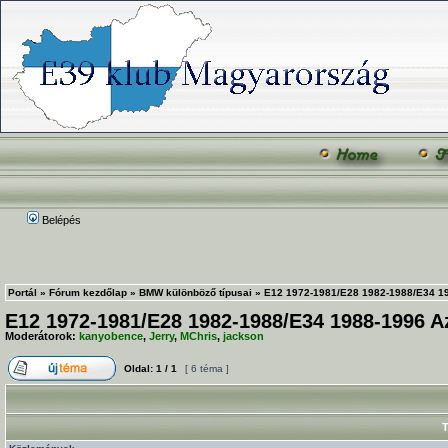
Belépés
Portál
»
Fórum kezdőlap
»
BMW különböző típusai
»
E12 1972-1981/E28 1982-1988/E34 19
E12 1972-1981/E28 1982-1988/E34 1988-1996 Az
Moderátorok:
kanyobence
,
Jerry
,
MChris
,
jackson
Oldal:
1
/
1
[ 6 téma ]
T