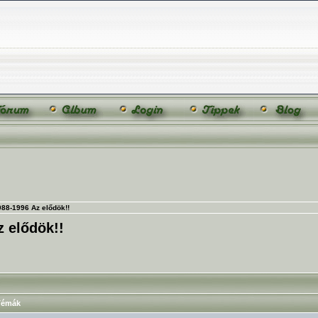
88-1996 Az elődök!!
 elődök!!
émák