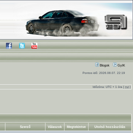
Blogok
GyIK
Pontos idő: 2026.08.07. 22:19
Időzóna: UTC + 1 óra [
nyi
]
Szerző
Válaszok
Megtekintve
Utolsó hozzászólás