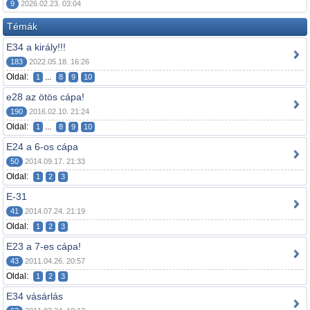
9
2026.02.23. 03:04
Témák
E34 a király!!!
183
2022.05.18. 16:26
Oldal:
...
1
8
9
10
e28 az ötös cápa!
190
2016.02.10. 21:24
Oldal:
...
1
8
9
10
E24 a 6-os cápa
50
2014.09.17. 21:33
Oldal:
1
2
3
E-31
41
2014.07.24. 21:19
Oldal:
1
2
3
E23 a 7-es cápa!
43
2011.04.26. 20:57
Oldal:
1
2
3
E34 vásárlás