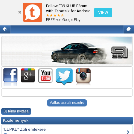
E12 1972-1981/E28 1982-1988/E34 1988-1996 Az elődök!!
Follow E39 KLUB Fórum
with Tapatalk for Android
VIEW
FREE - on Google Play
Váltás asztali nézetre
Új téma nyitása
Közlemények
"LEPKE" Zoli emlékére